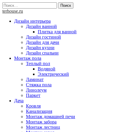
Skip
Найти:
to
terhouse.ru
content
Дизайн интерьера
Дизайн ванной
Плитка для ванной
Дизайн гостиной
Дизайн для дачи
Дизайн кухни
Дизайн спальни
Монтаж пола
Теплый пол
Водяной
Электрический
Ламинат
Стяжка пола
Линолеум
Паркет
Дача
Кровля
Канализация
Монтаж домашней печи
Монтаж забора
Монтаж лестниц