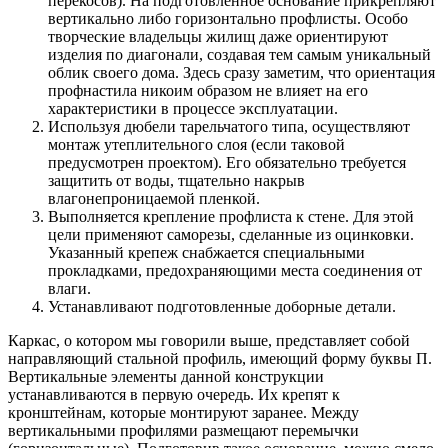
перекосов). На подготовленное основание прикрепляют
вертикально либо горизонтально профлисты. Особо
творческие владельцы жилищ даже ориентируют
изделия по диагонали, создавая тем самым уникальный
облик своего дома. Здесь сразу заметим, что ориентация
профнастила никоим образом не влияет на его
характеристики в процессе эксплуатации.
Используя дюбели тарельчатого типа, осуществляют
монтаж утеплительного слоя (если таковой
предусмотрен проектом). Его обязательно требуется
защитить от воды, тщательно накрыв
влагонепроницаемой пленкой.
Выполняется крепление профлиста к стене. Для этой
цели применяют саморезы, сделанные из оцинковки.
Указанный крепеж снабжается специальными
прокладками, предохраняющими места соединения от
влаги.
Устанавливают подготовленные доборные детали.
Каркас, о котором мы говорили выше, представляет собой
направляющий стальной профиль, имеющий форму буквы П.
Вертикальные элементы данной конструкции
устанавливаются в первую очередь. Их крепят к
кронштейнам, которые монтируют заранее. Между
вертикальными профилями размещают перемычки