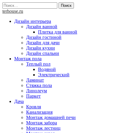
Skip
Найти:
to
terhouse.ru
content
Дизайн интерьера
Дизайн ванной
Плитка для ванной
Дизайн гостиной
Дизайн для дачи
Дизайн кухни
Дизайн спальни
Монтаж пола
Теплый пол
Водяной
Электрический
Ламинат
Стяжка пола
Линолеум
Паркет
Дача
Кровля
Канализация
Монтаж домашней печи
Монтаж забора
Монтаж лестниц