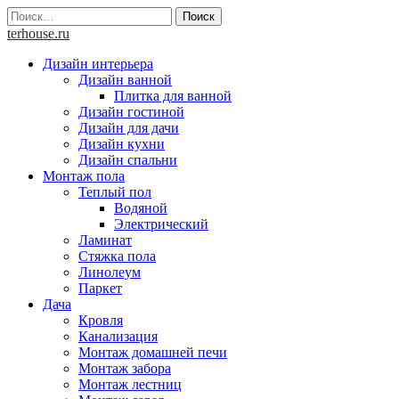
Skip
Найти:
to
terhouse.ru
content
Дизайн интерьера
Дизайн ванной
Плитка для ванной
Дизайн гостиной
Дизайн для дачи
Дизайн кухни
Дизайн спальни
Монтаж пола
Теплый пол
Водяной
Электрический
Ламинат
Стяжка пола
Линолеум
Паркет
Дача
Кровля
Канализация
Монтаж домашней печи
Монтаж забора
Монтаж лестниц