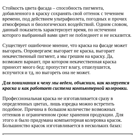
Стойкость цвета фасада – способность пигмента,
добавленного в краску сохранять свой оттенок с течением
времени, под действием ультрафиолета, погодных и прочих
атмосферных и биологических воздействий. Одним словом,
данный показатель характеризует время, по истечении
которого выбранный вами цвет не побледнеет и не исказится.
Существует ошибочное мнение, что краска на фасаде может
выгорать. Опровергаем: выгорает не краска, выгорает
некачественный пигмент, а мы грешим на краску. Да,
возможен вариант, при котором некачественная краска
принесет много бед: пропустит влагу, отшелушится,
вспучится и тд, но выгореть она не может.
Для понимания к чему мы ведем, объясним, как колеруется
краска и как работает система компьютерной колеровки.
Профессиональная краска не изготавливается сразу в
определенных цветах, лишь изредка можно встретить
подобное. Причина в большом количестве возможных
оттенков и ограниченном сроке хранения продукции. Для
этого и было придумана компьютерная колеровка красок.
Большинство красок изготавливается в нескольких базах: