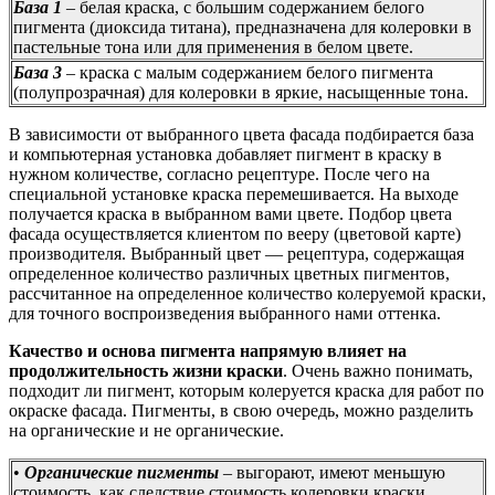
База 1
– белая краска, с большим содержанием белого
пигмента (диоксида титана), предназначена для колеровки в
пастельные тона или для применения в белом цвете.
База 3
– краска с малым содержанием белого пигмента
(полупрозрачная) для колеровки в яркие, насыщенные тона.
В зависимости от выбранного цвета фасада подбирается база
и компьютерная установка добавляет пигмент в краску в
нужном количестве, согласно рецептуре. После чего на
специальной установке краска перемешивается. На выходе
получается краска в выбранном вами цвете. Подбор цвета
фасада осуществляется клиентом по вееру (цветовой карте)
производителя. Выбранный цвет — рецептура, содержащая
определенное количество различных цветных пигментов,
рассчитанное на определенное количество колеруемой краски,
для точного воспроизведения выбранного нами оттенка.
Качество и основа пигмента напрямую влияет на
продолжительность жизни краски
. Очень важно понимать,
подходит ли пигмент, которым колеруется краска для работ по
окраске фасада. Пигменты, в свою очередь, можно разделить
на органические и не органические.
•
Органические пигменты
– выгорают, имеют меньшую
стоимость, как следствие стоимость колеровки краски