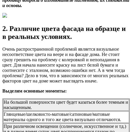
продавцу вопросы о изготовителе пигментов, их стойкости
и основы.
2. Различие цвета фасада на образце и
в реальных условиях.
Очень распространенной проблемой является визуальное
несоответствие цвета на веере и на фасаде дома. Не стоит
сразу грешить на проблему с колеровкой и непопадания в
цвет. Для начала нанесите краску на лист белой бумаги и
соотнесите с эталоном, возможно ошибки нет. А в чем тогда
проблема? Дело в том, что в зависимости от многих реальных
факторов цвет на доме может выглядеть иначе.
Выделим основные моменты:
На большой поверхности цвет будет казаться более темным и
насыщенным.
Глянцевые/шелковисто-матовые/сатиновые/матовые
материалы одного и того же цвета визуально отличаются.
При различном освещении (солнечное, искусственное и тд.)
и в разное время суток цвет воспринимается глазом по