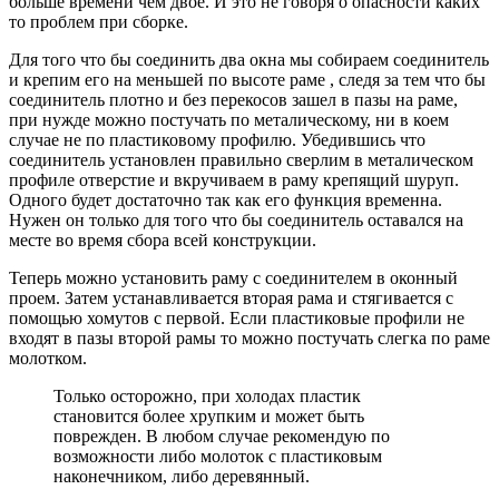
больше времени чем двое. И это не говоря о опасности каких
то проблем при сборке.
Для того что бы соединить два окна мы собираем соединитель
и крепим его на меньшей по высоте раме , следя за тем что бы
соединитель плотно и без перекосов зашел в пазы на раме,
при нужде можно постучать по металическому, ни в коем
случае не по пластиковому профилю. Убедившись что
соединитель установлен правильно сверлим в металическом
профиле отверстие и вкручиваем в раму крепящий шуруп.
Одного будет достаточно так как его функция временна.
Нужен он только для того что бы соединитель оставался на
месте во время сбора всей конструкции.
Теперь можно установить раму с соединителем в оконный
проем. Затем устанавливается вторая рама и стягивается с
помощью хомутов с первой. Если пластиковые профили не
входят в пазы второй рамы то можно постучать слегка по раме
молотком.
Только осторожно, при холодах пластик
становится более хрупким и может быть
поврежден. В любом случае рекомендую по
возможности либо молоток с пластиковым
наконечником, либо деревянный.