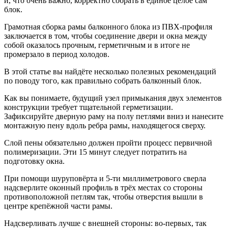
и, что очень важно, корректно собрать в единое целое сам
блок.
Грамотная сборка рамы балконного блока из ПВХ-профиля
заключается в том, чтобы соединение двери и окна между
собой оказалось прочным, герметичным и в итоге не
промерзало в период холодов.
В этой статье вы найдёте несколько полезных рекомендаций
по поводу того, как правильно собрать балконный блок.
Как вы понимаете, будущий узел примыкания двух элементов
конструкции требует тщательной герметизации.
Зафиксируйте дверную раму на полу петлями вниз и нанесите
монтажную пену вдоль ребра рамы, находящегося сверху.
Слой пены обязательно должен пройти процесс первичной
полимеризации. Эти 15 минут следует потратить на
подготовку окна.
При помощи шуруповёрта и 5-ти миллиметрового сверла
надсверлите оконный профиль в трёх местах со стороны
противоположной петлям так, чтобы отверстия вышли в
центре крепёжной части рамы.
Надсверливать лучше с внешней стороны: во-первых, так