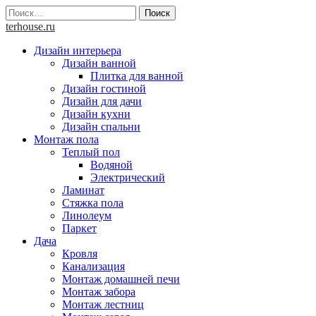
Skip
Найти:
to
terhouse.ru
content
Дизайн интерьера
Дизайн ванной
Плитка для ванной
Дизайн гостиной
Дизайн для дачи
Дизайн кухни
Дизайн спальни
Монтаж пола
Теплый пол
Водяной
Электрический
Ламинат
Стяжка пола
Линолеум
Паркет
Дача
Кровля
Канализация
Монтаж домашней печи
Монтаж забора
Монтаж лестниц