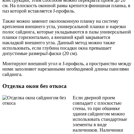
конструкции, этим способом можно перекрыть проем до 20
см. На плоскость оконной рамы крепится финишная планка, в
паз которой вставляется J-профиль.
Также можно заменит околооконную планку на систему
крепления внешнего угла, универсальной планки и нарезки
полос сайдинга, которые укладываются в пазы универсальной
планки горизонтально, а внешний край закрывается
накладкой внешнего угла. Данный метод можно также
использовать, если глубина посадки окна превышает
допустимые размерыJ-фаски (20 см).
Монтируют внешний угол и J-профиль, а пространство между
ними заполняют нарезанными необходимой длины панелями
сайдинга.
Отделка окон без откоса
Если дверной проем
совпадает с плоскостью
стены, то при обшивке
здания сайдингом можно
использовать стандартные
элементы в виде
наличников. Наличники