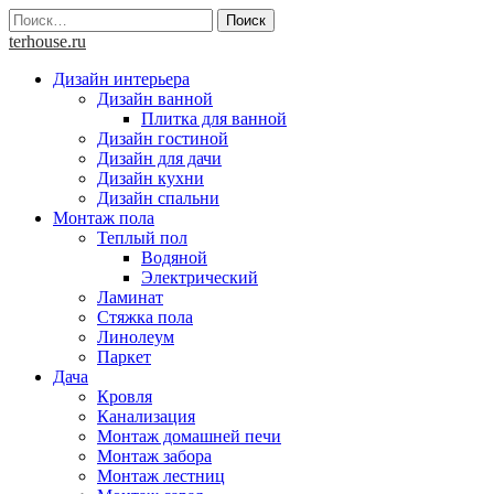
Skip
Найти:
to
terhouse.ru
content
Дизайн интерьера
Дизайн ванной
Плитка для ванной
Дизайн гостиной
Дизайн для дачи
Дизайн кухни
Дизайн спальни
Монтаж пола
Теплый пол
Водяной
Электрический
Ламинат
Стяжка пола
Линолеум
Паркет
Дача
Кровля
Канализация
Монтаж домашней печи
Монтаж забора
Монтаж лестниц