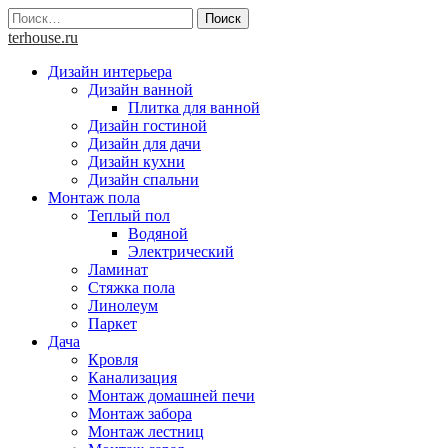
Skip
Найти:
to
terhouse.ru
content
Дизайн интерьера
Дизайн ванной
Плитка для ванной
Дизайн гостиной
Дизайн для дачи
Дизайн кухни
Дизайн спальни
Монтаж пола
Теплый пол
Водяной
Электрический
Ламинат
Стяжка пола
Линолеум
Паркет
Дача
Кровля
Канализация
Монтаж домашней печи
Монтаж забора
Монтаж лестниц