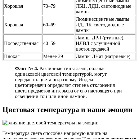
Люминесцентные лампы
Хорошая
70–79
ЛБЦ, ЛДЦ, светодиодные
лампы
Люминесцентные лампы
Хорошая
60–69
ЛД, ЛБ, светодиодные
лампы
Лампы ДРЛ (ртутные),
Посредственная
40–59
НЛВД с улучшенной
цветопередачей
Плохая
Менее 39
Лампы ДНат (натриевые)
Факт № 4.
Различные типы ламп, обладая
одинаковой цветовой температурой, могут
передавать цвета по-разному. Индекс
цветопередачи определяет степень отклонения
цвета предметов интерьера от его настоящего при
освещении той или иной лампой.
Цветовая температура и наши эмоции
Температура света способна напрямую влиять на
психологическое состояние человека.Так,
теплые оранжевые