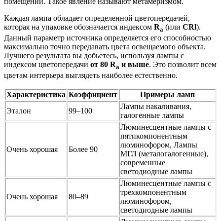
помещении. Такое явление называют метамеризмом.
Каждая лампа обладает определенной цветопередачей,
которая на упаковке обозначается индексом
R
(или
CRl
).
a
Данный параметр источника определяется его способностью
максимально точно передавать цвета освещаемого объекта.
Лучшего результата вы добьетесь, используя лампы с
индексом цветопередачи
от 80 R
и выше
. Это позволит всем
a
цветам интерьера выглядеть наиболее естественно.
Характеристика
Коэффициент
Примеры ламп
Лампы накаливания,
Эталон
99–100
галогенные лампы
Люминесцентные лампы с
пятикомпонентным
люминофором, Лампы
Очень хорошая
Более 90
МГЛ (металогалогенные),
современные
светодиодные лампы
Люминесцентные лампы с
трехкомпонентным
Очень хорошая
80–89
люминофором,
светодиодные лампы