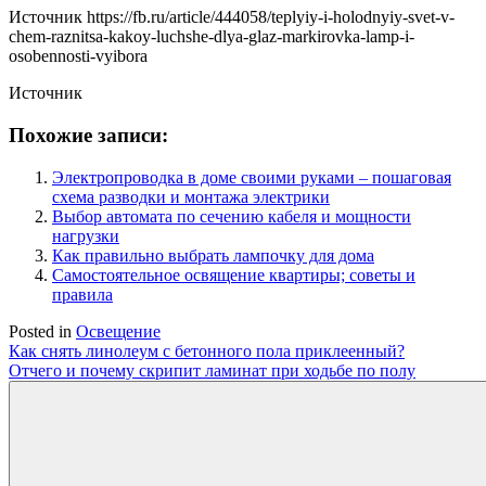
Источник
https://fb.ru/article/444058/teplyiy-i-holodnyiy-svet-v-
chem-raznitsa-kakoy-luchshe-dlya-glaz-markirovka-lamp-i-
osobennosti-vyibora
Источник
Похожие записи:
Электропроводка в доме своими руками – пошаговая
схема разводки и монтажа электрики
Выбор автомата по сечению кабеля и мощности
нагрузки
Как правильно выбрать лампочку для дома
Самостоятельное освящение квартиры; советы и
правила
Posted in
Освещение
Навигация
Как снять линолеум с бетонного пола приклеенный?
Отчего и почему скрипит ламинат при ходьбе по полу
по
записям