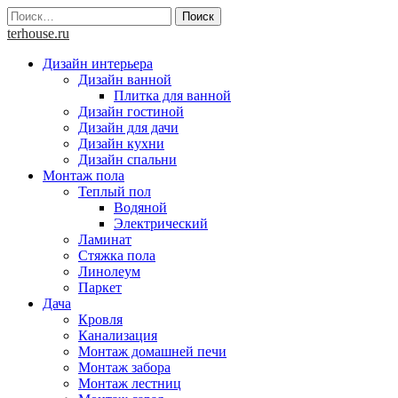
Skip
Найти:
to
terhouse.ru
content
Дизайн интерьера
Дизайн ванной
Плитка для ванной
Дизайн гостиной
Дизайн для дачи
Дизайн кухни
Дизайн спальни
Монтаж пола
Теплый пол
Водяной
Электрический
Ламинат
Стяжка пола
Линолеум
Паркет
Дача
Кровля
Канализация
Монтаж домашней печи
Монтаж забора
Монтаж лестниц