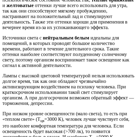
и
желтоватые
оттенки лучше всего использовать для утра,
так как они способствуют мягкому пробуждению,
настраивают на положительный лад и стимулируют
деятельность. Также эти оттенки хороши для применения в
вечернее время из-за их успокаивающего эффекта.
Источники света с
нейтральным белым
идеальны для
помещений, в которых проводят большое количество
времени, работают в течение длительного срока. Такие
оттенки наиболее соответствуют полуденному солнечному
свету, поэтому организм воспринимает такое освещение как
сигнал к активной деятельности.
Лампы с высокой цветовой температурой нельзя использовать
долгое время, так как они обладают чрезвычайно
активизирующим воздействием на психику человека. При
краткосрочном использовании такой свет стимулирует
организм. А при долгосрочном возможен обратный эффект —
торможения, депрессии.
При низком уровне освещенности (мало света), то есть при
«теплом свете» (Т
=3000 К), человек лучше чувствует себя,
цв
это наиболее комфортная температура для человека. Если
освещенность будет высокая (>700 лк), то появится
дискомфорт и боль в глазах. И наоборот: Т
=5000 К —