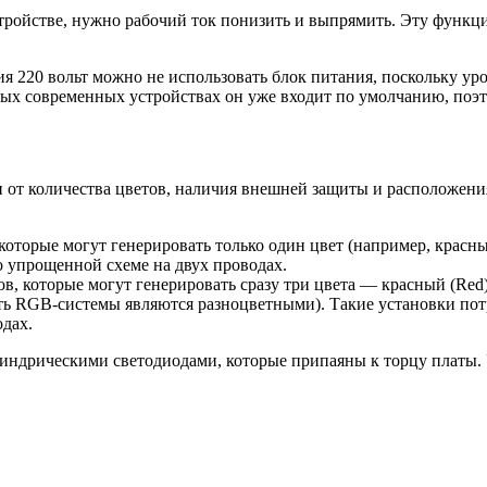
стройстве, нужно рабочий ток понизить и выпрямить. Эту функци
я 220 вольт можно не использовать блок питания, поскольку ур
рых современных устройствах он уже входит по умолчанию, поэ
от количества цветов, наличия внешней защиты и расположения
 которые могут генерировать только один цвет (например, крас
о упрощенной схеме на двух проводах.
ов, которые могут генерировать сразу три цвета — красный (Red)
сть RGB-системы являются разноцветными). Такие установки пот
одах.
индрическими светодиодами, которые припаяны к торцу платы. 