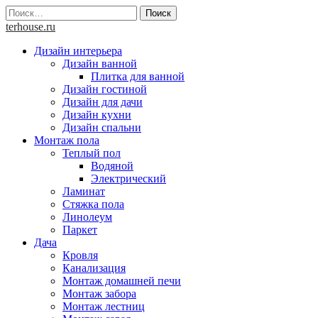
Skip
Найти:
to
terhouse.ru
content
Дизайн интерьера
Дизайн ванной
Плитка для ванной
Дизайн гостиной
Дизайн для дачи
Дизайн кухни
Дизайн спальни
Монтаж пола
Теплый пол
Водяной
Электрический
Ламинат
Стяжка пола
Линолеум
Паркет
Дача
Кровля
Канализация
Монтаж домашней печи
Монтаж забора
Монтаж лестниц