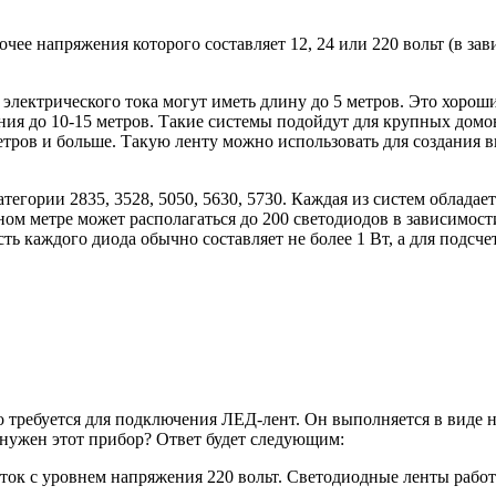
чее напряжения которого составляет 12, 24 или 220 вольт (в за
 электрического тока могут иметь длину до 5 метров. Это хорош
ния до 10-15 метров. Такие системы подойдут для крупных домо
етров и больше. Такую ленту можно использовать для создания 
егории 2835, 3528, 5050, 5630, 5730. Каждая из систем обладае
м метре может располагаться до 200 светодиодов в зависимости
ть каждого диода обычно составляет не более 1 Вт, а для подс
то требуется для подключения ЛЕД-лент. Он выполняется в виде
м нужен этот прибор? Ответ будет следующим:
ок с уровнем напряжения 220 вольт. Светодиодные ленты работ