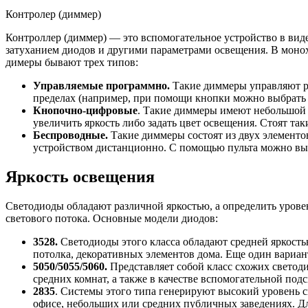
Контролер (диммер)
Контроллер (диммер) — это вспомогательное устройство в виде
затуханием диодов и другими параметрами освещения. В монох
димеры бывают трех типов:
Управляемые программно.
Такие диммеры управляют ра
пределах (например, при помощи кнопки можно выбрать 
Кнопочно-цифровые
. Такие диммеры имеют небольшой 
увеличить яркость либо задать цвет освещения. Стоят та
Беспроводные.
Такие диммеры состоят из двух элементов
устройством дистанционно. С помощью пульта можно выст
Яркость освещения
Светодиоды обладают различной яркостью, а определить уров
светового потока. Основные модели диодов:
3528.
Светодиоды этого класса обладают средней яркостью
потолка, декоративных элементов дома. Еще один вариан
5050/5055/5060.
Представляет собой класс схожих светод
средних комнат, а также в качестве вспомогательной под
2835
. Системы этого типа генерируют высокий уровень с
офисе, небольших или средних публичных заведениях. Д