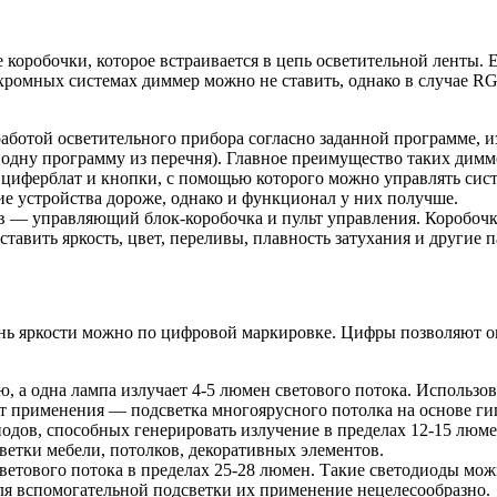
 коробочки, которое встраивается в цепь осветительной ленты. 
ромных системах диммер можно не ставить, однако в случае RGB
ботой осветительного прибора согласно заданной программе, и
одну программу из перечня). Главное преимущество таких димм
циферблат и кнопки, с помощью которого можно управлять сис
кие устройства дороже, однако и функционал у них получше.
 — управляющий блок-коробочка и пульт управления. Коробочка 
авить яркость, цвет, переливы, плавность затухания и другие 
ень яркости можно по цифровой маркировке. Цифры позволяют о
, а одна лампа излучает 4-5 люмен светового потока. Использов
т применения — подсветка многоярусного потолка на основе ги
иодов, способных генерировать излучение в пределах 12-15 люм
светки мебели, потолков, декоративных элементов.
ветового потока в пределах 25-28 люмен. Такие светодиоды мож
ля вспомогательной подсветки их применение нецелесообразно.