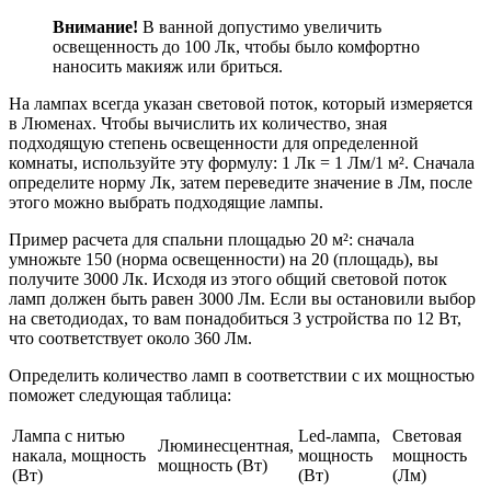
Внимание!
В ванной допустимо увеличить
освещенность до 100 Лк, чтобы было комфортно
наносить макияж или бриться.
На лампах всегда указан световой поток, который измеряется
в Люменах. Чтобы вычислить их количество, зная
подходящую степень освещенности для определенной
комнаты, используйте эту формулу: 1 Лк = 1 Лм/1 м². Сначала
определите норму Лк, затем переведите значение в Лм, после
этого можно выбрать подходящие лампы.
Пример расчета для спальни площадью 20 м²: сначала
умножьте 150 (норма освещенности) на 20 (площадь), вы
получите 3000 Лк. Исходя из этого общий световой поток
ламп должен быть равен 3000 Лм. Если вы остановили выбор
на светодиодах, то вам понадобиться 3 устройства по 12 Вт,
что соответствует около 360 Лм.
Определить количество ламп в соответствии с их мощностью
поможет следующая таблица:
Лампа с нитью
Led-лампа,
Световая
Люминесцентная,
накала, мощность
мощность
мощность
мощность (Вт)
(Вт)
(Вт)
(Лм)