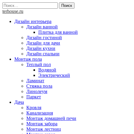
Skip
Найти:
to
terhouse.ru
content
Дизайн интерьера
Дизайн ванной
Плитка для ванной
Дизайн гостиной
Дизайн для дачи
Дизайн кухни
Дизайн спальни
Монтаж пола
Теплый пол
Водяной
Электрический
Ламинат
Стяжка пола
Линолеум
Паркет
Дача
Кровля
Канализация
Монтаж домашней печи
Монтаж забора
Монтаж лестниц