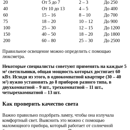
20
От 5 до 7
2 – 3
До 250
40
От 10 до 13
4 – 5
До 400
60
15 – 16
8 – 10
До 700
75
18 – 20
10 – 12
До 900
100
25 – 30
12 – 15
До 1200
150
40 – 50
18 – 20
До 1800
200
60 – 80
25 – 30
До 2500
Правильное освещение можно определить с помощью
люксметра.
Некоторые специалисты советуют применять на каждые 5
м² светильники, общая мощность которых достигает 60
кВт. Исходя из этого, в однокомнатной квартире (30 – 40
м²) нужно установить до 8 приборов разного типа, в
двухкомнатной – 9 шт., трехкомнатной – 11 шт.,
четырехкомнатной – 13 шт.
Как проверить качество света
Важно правильно подобрать лампу, чтобы она излучала
комфортный свет. Выяснить это можно с помощью
маломощного прибора, который работает от солнечной