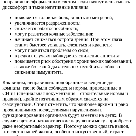
неправильно оформленным светом люди начнут испытывать
дискомфорт и такие негативные влияния:
появляется головная боль, вплоть до мигреней;
увеличивается раздраженность;
снижается работоспособность;
могут развиться кожные заболевания;
начинает снижаться острота зрения. При этом глаза
станут быстрее уставать, слезиться и краснеть;
могут появиться проблемы со сном;
в редких случаях наблюдается снижение аппетита;
повышается риск обострения хронических заболеваний,
а также болезней дыхательных путей из-за общего
снижения иммунитета.
Как видим, неправильно подобранное освещение для
комнаты, где не были соблюдены нормы, приведенные в
СНиП (специальная документация – строительные нормы и
правила), крайне негативным образом скажется на
самочувствии. Стоит отметить, что наиболее яркими и рано
проявившимися последствиями нарушениями в
функционировании организма будут заметны на детях. В
случае с детьми патологические нарушения могут приобрести
даже необратимый характер. Поэтому можно сделать вывод,
что свет в нашей жизни, особенно искусственный, играет