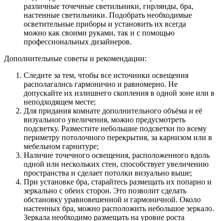
Найдите центр помещения и разместите на потолке
люстру, которая и будет служить основным источником
искусственного освещения. При совмещении
искусственного и естественного освещения из окон,
можно визуально зонировать любое пространство. К
преимуществам данного способа относится: простое
исполнение и минимум денежных затрат. А подобрать
оптимальное размещение можно своими силами, не
пользуясь услугами и знаниями профессионального
дизайнера;
Установите в зоне отдыха и над обеденным столом
подвесную люстру или светильник на длинной штанге.
Длина конструкции должна соответствовать высоте
потолков в помещении;
Для спального сектора, отдайте предпочтение
небольшим настенным бра, нескольким точечным
светильникам или настольным лампам. Такое
освещение будет достаточно мягким, что создаст
ощущение спокойствия и уюта;
Для студии характерно оформление различной
модульной мебелью, в которой присутствует большое
количество раздвижных и трансформирующихся
конструкций. Поэтому освещение необходимо
подбирать более тщательно. Для этого в местах,
имеющих наибольшее количество мебельных