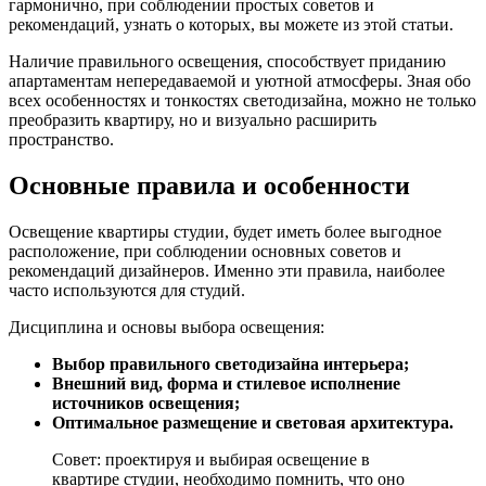
часто используются для студий.
Дисциплина и основы выбора освещения:
Выбор правильного светодизайна интерьера;
Внешний вид, форма и стилевое исполнение
источников освещения;
Оптимальное размещение и световая архитектура.
Совет: проектируя и выбирая освещение в
квартире студии, необходимо помнить, что оно
обязательно должно включать в себя правильную
расстановку и выбор каждого из трёх пунктов.
Только таким образом, вы сможете добиться
идеального результата.
Важно: если свет в апартаментах слишком яркий и
насыщенный, находиться в таком помещении
длительное время достаточно сложно. Такая
атмосфера очень сильно раздражает и утомляет.
Это же касается не только основных, но и
дополнительных источников освещения, а также
проекторов и других световых установок.
В данной статье вы можете просмотреть фото различных