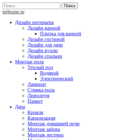
Skip
Найти:
to
terhouse.ru
content
Дизайн интерьера
Дизайн ванной
Плитка для ванной
Дизайн гостиной
Дизайн для дачи
Дизайн кухни
Дизайн спальни
Монтаж пола
Теплый пол
Водяной
Электрический
Ламинат
Стяжка пола
Линолеум
Паркет
Дача
Кровля
Канализация
Монтаж домашней печи
Монтаж забора
Монтаж лестниц