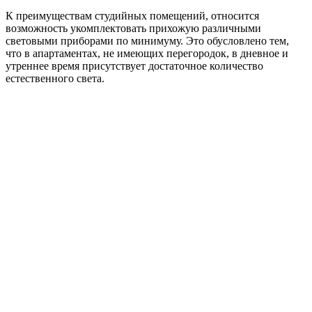
Основные типы освещения, рекомендованные дизайнерами –
это:
Основное (общее);
Дополнительное (для отдельных зон)
Подсветка (для потолка и ниш).
Совет: для того чтобы выделить и подчеркнуть
определённую зону или территорию спальни,
прихожей или гостиной, можно использовать
индивидуальное освещение. Это могут быть
различные точечные светильники, гирлянды, бра,
настенные светильники. Подобрать необходимые
осветительные приборы и установить их всегда
можно как своими руками, так и с помощью
профессиональных дизайнеров.
Дополнительные советы и рекомендации:
Следите за тем, чтобы все источники освещения
располагались гармонично и равномерно. Не