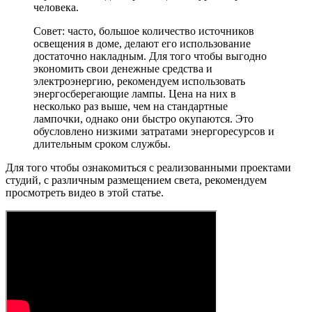
гарнитуров, установите дополнительное освещение. Это
могут быть как небольшие настенные бра, так и
настольные лампы, напольные установки и торшеры.
Преимуществом таких мобильных установок, является
возможность их перестановки;
Рабочий сектор оснастите большой потолочной лампой.
Важно чтобы основное освещение не было слишком
ярким – это негативно скажется на настроении и
состоянии. На письменный стол установите небольшую
настольную лампу. Важно чтобы настольная лампа была
удобной и функциональной, что позволит при
необходимости менять угол и направление светового
потока;
Не устанавливайте осветительные приборы
непродуманно, хаотично и в большом количестве. Это
не только затратно в плане расхода электроэнергии, но и
создаст ощущение перегруженности.