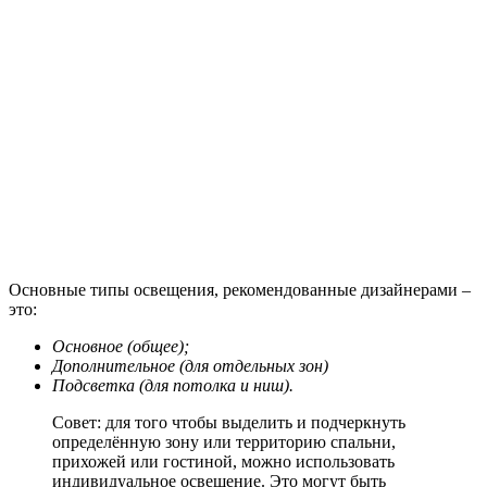
обусловлено низкими затратами энергоресурсов и
длительным сроком службы.
Для того чтобы ознакомиться с реализованными проектами
студий, с различным размещением света, рекомендуем
просмотреть видео в этой статье.
Выбор освещения для гостиной
Освещение гостиной должно выгодно гармонировать и
дополнять другие зоны, расположенные в квартире, и не
имеющие перегородок.
Основные советы и рекомендации: