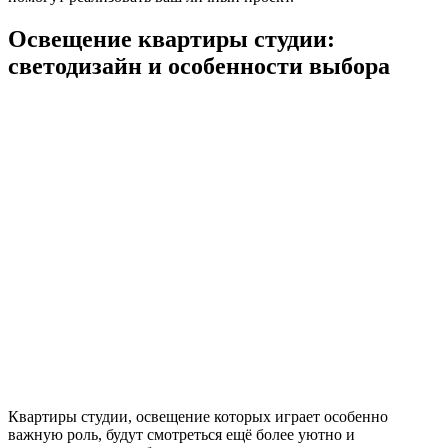
Освещение квартиры студии:
светодизайн и особенности выбора
Квартиры студии, освещение которых играет особенно
важную роль, будут смотреться ещё более уютно и
гармонично, при соблюдении простых советов и
рекомендаций, узнать о которых, вы можете из этой статьи.
Наличие правильного освещения, способствует приданию
апартаментам непередаваемой и уютной атмосферы. Зная обо
всех особенностях и тонкостях светодизайна, можно не только
преобразить квартиру, но и визуально расширить
пространство.
Основные правила и особенности
Освещение квартиры студии, будет иметь более выгодное
расположение, при соблюдении основных советов и
рекомендаций дизайнеров. Именно эти правила, наиболее