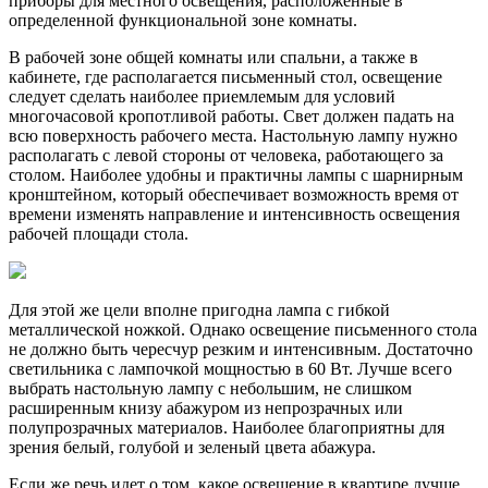
приборы для местного освещения, расположенные в
определенной функциональной зоне комнаты.
В рабочей зоне общей комнаты или спальни, а также в
кабинете, где располагается письменный стол, освещение
следует сделать наиболее приемлемым для условий
многочасовой кропотливой работы. Свет должен падать на
всю поверхность рабочего места. Настольную лампу нужно
располагать с левой стороны от человека, работающего за
столом. Наиболее удобны и практичны лампы с шарнирным
кронштейном, который обеспечивает возможность время от
времени изменять направление и интенсивность освещения
рабочей площади стола.
Для этой же цели вполне пригодна лампа с гибкой
металлической ножкой. Однако освещение письменного стола
не должно быть чересчур резким и интенсивным. Достаточно
светильника с лампочкой мощностью в 60 Вт. Лучше всего
выбрать настольную лампу с небольшим, не слишком
расширенным книзу абажуром из непрозрачных или
полупрозрачных материалов. Наиболее благоприятны для
зрения белый, голубой и зеленый цвета абажура.
Если же речь идет о том, какое освещение в квартире лучше