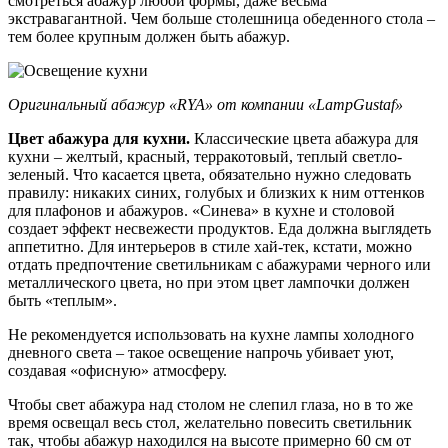
смотреться абажур любой формы, даже весьма
экстравагантной. Чем больше столешница обеденного стола –
тем более крупным должен быть абажур.
Оригинальный абажур «RYA» от компании «LampGustaf»
Цвет абажура для кухни.
Классические цвета абажура для
кухни – желтый, красный, терракотовый, теплый светло-
зеленый. Что касается цвета, обязательно нужно следовать
правилу: никаких синих, голубых и близких к ним оттенков
для плафонов и абажуров. «Синева» в кухне и столовой
создает эффект несвежести продуктов. Еда должна выглядеть
аппетитно. Для интерьеров в стиле хай-тек, кстати, можно
отдать предпочтение светильникам с абажурами черного или
металлического цвета, но при этом цвет лампочки должен
быть «теплым».
Не рекомендуется использовать на кухне лампы холодного
дневного света – такое освещение напрочь убивает уют,
создавая «офисную» атмосферу.
Чтобы свет абажура над столом не слепил глаза, но в то же
время освещал весь стол, желательно повесить светильник
так, чтобы абажур находился на высоте примерно 60 см от