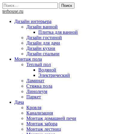
Skip
Найти:
to
terhouse.ru
content
Дизайн интерьера
Дизайн ванной
Плитка для ванной
Дизайн гостиной
Дизайн для дачи
Дизайн кухни
Дизайн спальни
Монтаж пола
Теплый пол
Водяной
Электрический
Ламинат
Стяжка пола
Линолеум
Паркет
Дача
Кровля
Канализация
Монтаж домашней печи
Монтаж забора
Монтаж лестниц