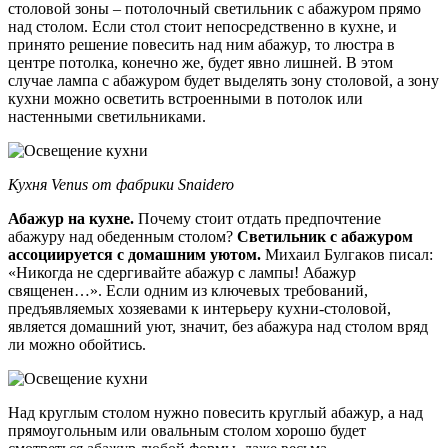
столовой зоны – потолочный светильник с абажуром прямо
над столом. Если стол стоит непосредственно в кухне, и
принято решение повесить над ним абажур, то люстра в
центре потолка, конечно же, будет явно лишней. В этом
случае лампа с абажуром будет выделять зону столовой, а зону
кухни можно осветить встроенными в потолок или
настенными светильниками.
Кухня Venus от фабрики Snaidero
Абажур на кухне.
Почему стоит отдать предпочтение
абажуру над обеденным столом?
Светильник с абажуром
ассоциируется с домашним уютом.
Михаил Булгаков писал:
«Никогда не сдергивайте абажур с лампы! Абажур
священен…». Если одним из ключевых требований,
предъявляемых хозяевами к интерьеру кухни-столовой,
является домашний уют, значит, без абажура над столом вряд
ли можно обойтись.
Над круглым столом нужно повесить круглый абажур, а над
прямоугольным или овальным столом хорошо будет