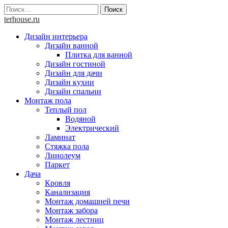
Skip
Найти:
to
terhouse.ru
content
Дизайн интерьера
Дизайн ванной
Плитка для ванной
Дизайн гостиной
Дизайн для дачи
Дизайн кухни
Дизайн спальни
Монтаж пола
Теплый пол
Водяной
Электрический
Ламинат
Стяжка пола
Линолеум
Паркет
Дача
Кровля
Канализация
Монтаж домашней печи
Монтаж забора
Монтаж лестниц