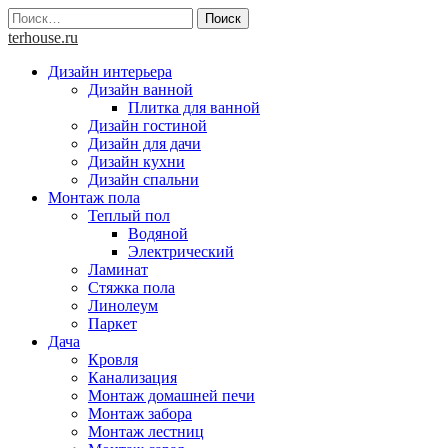
Skip
Найти:
to
terhouse.ru
content
Дизайн интерьера
Дизайн ванной
Плитка для ванной
Дизайн гостиной
Дизайн для дачи
Дизайн кухни
Дизайн спальни
Монтаж пола
Теплый пол
Водяной
Электрический
Ламинат
Стяжка пола
Линолеум
Паркет
Дача
Кровля
Канализация
Монтаж домашней печи
Монтаж забора
Монтаж лестниц