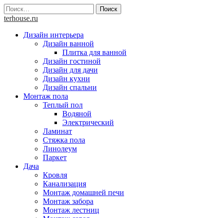
Skip
Найти:
to
terhouse.ru
content
Дизайн интерьера
Дизайн ванной
Плитка для ванной
Дизайн гостиной
Дизайн для дачи
Дизайн кухни
Дизайн спальни
Монтаж пола
Теплый пол
Водяной
Электрический
Ламинат
Стяжка пола
Линолеум
Паркет
Дача
Кровля
Канализация
Монтаж домашней печи
Монтаж забора
Монтаж лестниц