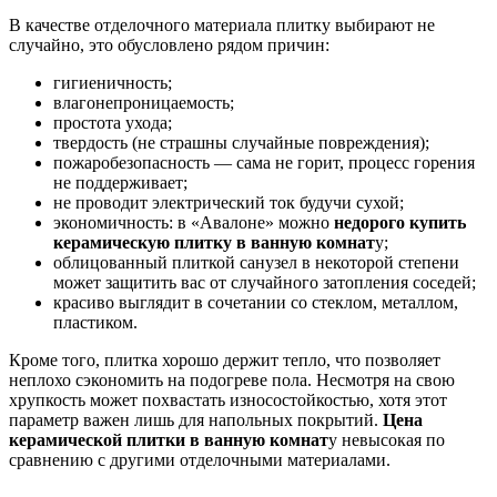
В качестве отделочного материала плитку выбирают не
случайно, это обусловлено рядом причин:
гигиеничность;
влагонепроницаемость;
простота ухода;
твердость (не страшны случайные повреждения);
пожаробезопасность — сама не горит, процесс горения
не поддерживает;
не проводит электрический ток будучи сухой;
экономичность: в «Авалоне» можно
недорого купить
керамическую плитку в ванную комнат
у;
облицованный плиткой санузел в некоторой степени
может защитить вас от случайного затопления соседей;
красиво выглядит в сочетании со стеклом, металлом,
пластиком.
Кроме того, плитка хорошо держит тепло, что позволяет
неплохо сэкономить на подогреве пола. Несмотря на свою
хрупкость может похвастать износостойкостью, хотя этот
параметр важен лишь для напольных покрытий.
Цена
керамической плитки в ванную комнат
у невысокая по
сравнению с другими отделочными материалами.