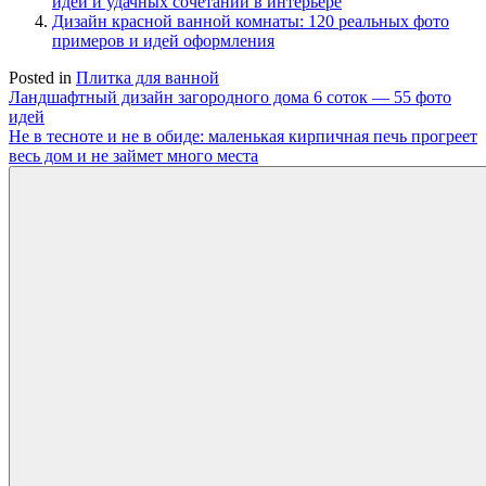
идей и удачных сочетаний в интерьере
Дизайн красной ванной комнаты: 120 реальных фото
примеров и идей оформления
Posted in
Плитка для ванной
Навигация
Ландшафтный дизайн загородного дома 6 соток — 55 фото
идей
по
Не в тесноте и не в обиде: маленькая кирпичная печь прогреет
записям
весь дом и не займет много места