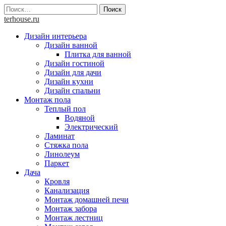
Skip
Найти:
to
terhouse.ru
content
Дизайн интерьера
Дизайн ванной
Плитка для ванной
Дизайн гостиной
Дизайн для дачи
Дизайн кухни
Дизайн спальни
Монтаж пола
Теплый пол
Водяной
Электрический
Ламинат
Стяжка пола
Линолеум
Паркет
Дача
Кровля
Канализация
Монтаж домашней печи
Монтаж забора
Монтаж лестниц