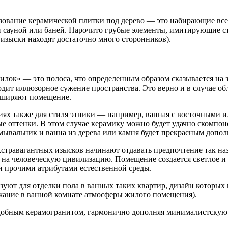
зование керамической плитки под дерево — это набирающие все
ой сауной или баней. Нарочито грубые элементы, имитирующие с
 изыски находят достаточно много сторонников).
илок» — это полоса, что определенным образом сказывается на 
одит иллюзорное сужение пространства. Это верно и в случае о
асширяют помещение.
ях также для стиля этники — например, ванная с восточными и
ые оттенки. В этом случае керамику можно будет удачно скомпо
Умывальник и ванна из дерева или камня будет прекрасным допо
кстравагантных изысков начинают отдавать предпочтение так н
 человеческую цивилизацию. Помещение создается светлое и пр
 и прочими атрибутами естественной среды.
ют для отделки пола в ванных таких квартир, дизайн которых 
ржание в ванной комнате атмосферы жилого помещения).
подобным керамогранитом, гармонично дополняя минималистскую