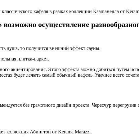
 классического кафеля в рамках коллекции Кампанелла от Kerama
о» возможно осуществление разнообразно
сть душа, то получится внешний эффект сауны.
польная плитка-паркет.
ьного акцентирования. Этого эффекта можно добиться путем испо
 местах будет лежать самый обычный кафель. Удачнее всего соче
ендуется без грамотного дизайн проекта. Чересчур перегрузив
ет коллекция Абингтон от Kerama Marazzi.