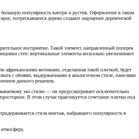
 большую популярность кантри и рустик. Оформление в таком
тарое, потрескавшееся дерево создают ощущение деревенской
зрительное восприятие. Такой элемент, направленный поперек
блицовки стен: вертикальные элементы визуально увеличивают
ли африканскими мотивами, отделанная такой плиткой, будет
новать с обоями, выдержанными в аналогичном стиле, панелями
лнением данного решения.
азываемому эко стилю — он предусматривает исключительно
осторное. В этом случае практикуется сочетание плитки под
придерживается стиля винтаж, набравшего популярность в
 атмосферу.