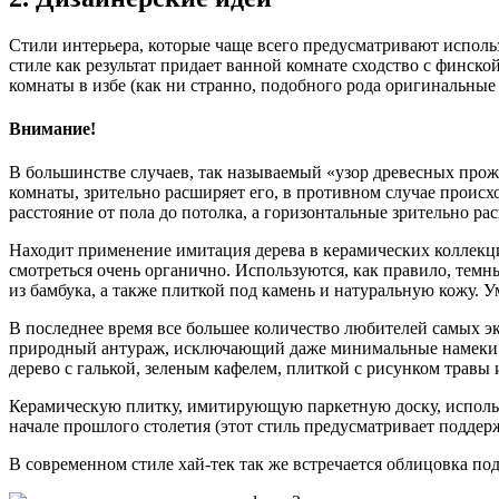
Стили интерьера, которые чаще всего предусматривают исполь
стиле как результат придает ванной комнате сходство с финск
комнаты в избе (как ни странно, подобного рода оригинальные
Внимание!
В большинстве случаев, так называемый «узор древесных прож
комнаты, зрительно расширяет его, в противном случае происх
расстояние от пола до потолка, а горизонтальные зрительно р
Находит применение имитация дерева в керамических коллекци
смотреться очень органично. Используются, как правило, темн
из бамбука, а также плиткой под камень и натуральную кожу. 
В последнее время все большее количество любителей самых э
природный антураж, исключающий даже минимальные намеки на
дерево с галькой, зеленым кафелем, плиткой с рисунком травы
Керамическую плитку, имитирующую паркетную доску, использу
начале прошлого столетия (этот стиль предусматривает подде
В современном стиле хай-тек так же встречается облицовка 