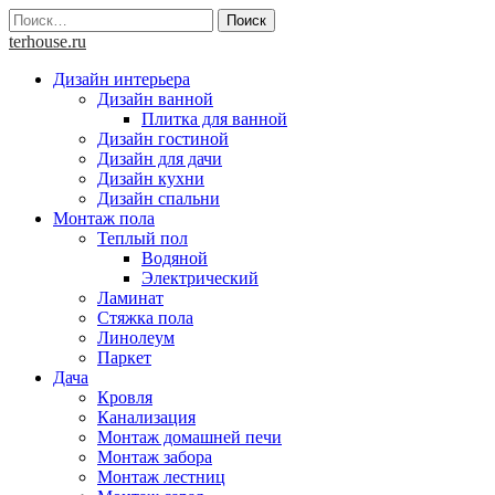
Skip
Найти:
to
terhouse.ru
content
Дизайн интерьера
Дизайн ванной
Плитка для ванной
Дизайн гостиной
Дизайн для дачи
Дизайн кухни
Дизайн спальни
Монтаж пола
Теплый пол
Водяной
Электрический
Ламинат
Стяжка пола
Линолеум
Паркет
Дача
Кровля
Канализация
Монтаж домашней печи
Монтаж забора
Монтаж лестниц