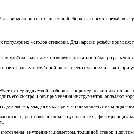
б и с возможностью их повторной сборки, относятся резьбовые,
ых популярных методов стыковки. Для нарезки резьбы применяет
они удобны в монтаже, позволяют достаточно быстро разъединя
личается шагом и глубиной нарезки, что нужно учитывать при ус
ебует их периодической разборки. Например, в системах полива
одить его быстро и без применения инструментов, обладают хо
 двух частей, каждая из которых устанавливается на концы сое
тный клапан, резиновая прокладка-уплотнитель, фиксирующий з
м.
 изготовлены, внутренним диаметром, толщиной стенок и други