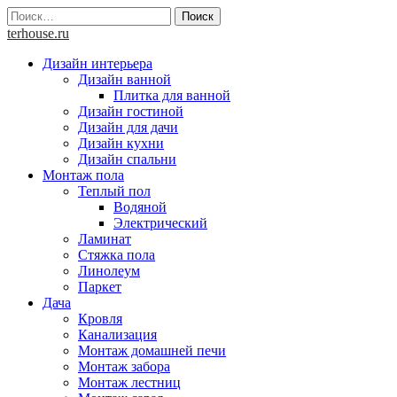
Skip
Найти:
to
terhouse.ru
content
Дизайн интерьера
Дизайн ванной
Плитка для ванной
Дизайн гостиной
Дизайн для дачи
Дизайн кухни
Дизайн спальни
Монтаж пола
Теплый пол
Водяной
Электрический
Ламинат
Стяжка пола
Линолеум
Паркет
Дача
Кровля
Канализация
Монтаж домашней печи
Монтаж забора
Монтаж лестниц