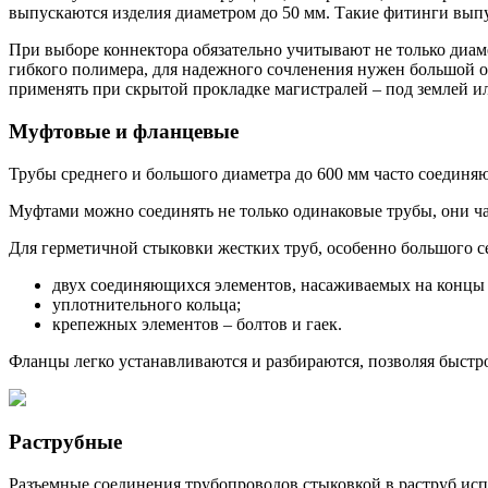
выпускаются изделия диаметром до 50 мм. Такие фитинги выпус
При выборе коннектора обязательно учитывают не только диаме
гибкого полимера, для надежного сочленения нужен большой о
применять при скрытой прокладке магистралей – под землей ил
Муфтовые и фланцевые
Трубы среднего и большого диаметра до 600 мм часто соединя
Муфтами можно соединять не только одинаковые трубы, они ча
Для герметичной стыковки жестких труб, особенно большого се
двух соединяющихся элементов, насаживаемых на концы 
уплотнительного кольца;
крепежных элементов – болтов и гаек.
Фланцы легко устанавливаются и разбираются, позволяя быстро 
Раструбные
Разъемные соединения трубопроводов стыковкой в раструб ис