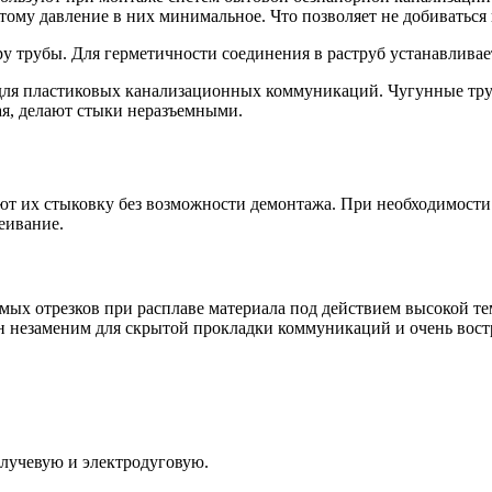
тому давление в них минимальное. Что позволяет не добиваться
у трубы. Для герметичности соединения в раструб устанавливае
 для пластиковых канализационных коммуникаций. Чугунные тр
ая, делают стыки неразъемными.
т их стыковку без возможности демонтажа. При необходимости 
леивание.
мых отрезков при расплаве материала под действием высокой т
Он незаменим для скрытой прокладки коммуникаций и очень вос
ролучевую и электродуговую.