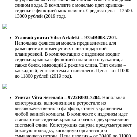
сливом воды. В комплекте с моделью идет крышка-
сиденье с функцией микролифта. Средняя цена – 12500-
13000 рублей (2019 год).
Угловой унитаз Vitra Arkitekt – 9754В003-7201.
Напольная фаянсовая модель предназначена для
размещения в помещениях с нестандартной
планировкой. В комплектацию с изделием входит
сиденье-крышка с функцией плавного опускания, а
также бачок, имеющий 2 режима слива. Тип смыва –
каскадный, есть система антивсплеск. Цена – от 11000
до 11800 рублей (2019 год).
Унитаз Vitra Serenada – 9722В003-7204
. Напольная
конструкция, выполненная в ретростиле из
высококачественного фарфора, станет украшением
любой ванной комнаты. В комплекте с изделием идет
стандартное сиденье-крышка и бачок с двухрежимной
системой слива. Конструкция санузла предусматривает
боковую подводку, каскадную организацию
смывающего потока. Цена изделия – от 30400 до 31000