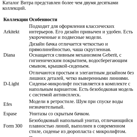
Каталог Витра представлен более чем двумя десятками
коллекций.
Коллекции
Особенности
Подходит для оформления классических
Arkitekt
интерьеров. Его дизайн привычен и удобен. Есть
укороченные и подвесные модели.
Дизайн бачка отличается четкостью и
прямолинейностью, чаша скругленная.
Diana
Оснащается сливным механизмом Geberit, с
гигиеническим покрытием, водосберегающим
смывом, крышкой-сиденьем.
Отличаются простым и элегантным дизайном без
лишних деталей, четко выверенными линиями.
D-Light
Сиденье-микролифт поставляется в комплекте с
напольным вариантом. Есть безободковая модель
с системой антивсплеск.
Модели в ретростиле. Шум при спуске воды
Efes
незначительный.
Espase
Унитазы со скрытым бачком.
Безободковый напольный унитаз, отличающийся
Form 300
плавностью линий, выполнен в современном
стиле, сиденье из дюропласта с микролифтом.