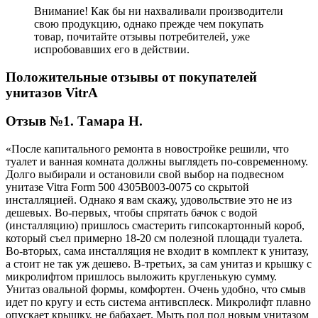
Внимание! Как бы ни нахваливали производители
свою продукцию, однако прежде чем покупать
товар, почитайте отзывы потребителей, уже
испробовавших его в действии.
Положительные отзывы от покупателей
унитазов VitrA
Отзыв №1. Тамара Н.
«После капитального ремонта в новостройке решили, что
туалет и ванная комната должны выглядеть по-современному.
Долго выбирали и остановили свой выбор на подвесном
унитазе Vitra Form 500 4305B003-0075 со скрытой
инсталляцией. Однако я вам скажу, удовольствие это не из
дешевых. Во-первых, чтобы спрятать бачок с водой
(инсталляцию) пришлось смастерить гипсокартонный короб,
который съел примерно 18-20 см полезной площади туалета.
Во-вторых, сама инсталляция не входит в комплект к унитазу,
а стоит не так уж дешево. В-третьих, за сам унитаз и крышку с
микролифтом пришлось выложить кругленькую сумму.
Унитаз овальной формы, комфортен. Очень удобно, что смыв
идет по кругу и есть система антивсплеск. Микролифт плавно
опускает крышку, не бабахает. Мыть пол под новым унитазом