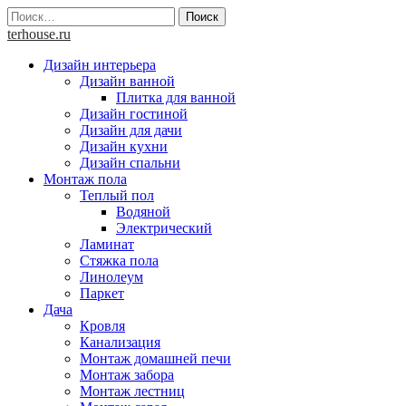
Skip
Найти:
to
terhouse.ru
content
Дизайн интерьера
Дизайн ванной
Плитка для ванной
Дизайн гостиной
Дизайн для дачи
Дизайн кухни
Дизайн спальни
Монтаж пола
Теплый пол
Водяной
Электрический
Ламинат
Стяжка пола
Линолеум
Паркет
Дача
Кровля
Канализация
Монтаж домашней печи
Монтаж забора
Монтаж лестниц