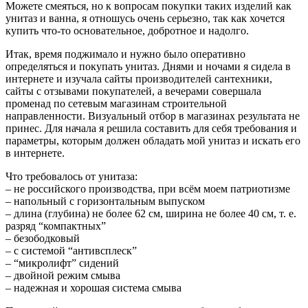
Можете смеяться, но к вопросам покупки таких изделий как
унитаз и ванна, я отношусь очень серьезно, так как хочется
купить что-то основательное, добротное и надолго.
Итак, время поджимало и нужно было оперативно
определяться и покупать унитаз. Днями и ночами я сидела в
интернете и изучала сайты производителей сантехники,
сайты с отзывами покупателей, а вечерами совершала
променад по сетевым магазинам строительной
направленности. Визуальный отбор в магазинах результата не
принес. Для начала я решила составить для себя требования и
параметры, которым должен обладать мой унитаз и искать его
в интернете.
Что требовалось от унитаза:
– не российского производства, при всём моем патриотизме
– напольный с горизонтальным выпуском
– длина (глубина) не более 62 см, ширина не более 40 см, т. е.
разряд “компактных”
– безободковый
– с системой “антивсплеск”
– “микролифт” сидений
– двойной режим смыва
– надежная и хорошая система смыва