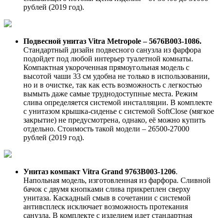
рублей (2019 год).
Подвесной унитаз Vitra Metropole – 5676В003-1086.
Стандартный дизайн подвесного санузла из фарфора
подойдет под любой интерьер туалетной комнаты.
Компактная укороченная прямоугольная модель с
высотой чаши 33 см удобна не только в использовании,
но и в очистке, так как есть возможность с легкостью
вымыть даже самые труднодоступные места. Режим
слива определяется системой инсталляции. В комплекте
с унитазом крышка-сиденье с системой SoftClose (мягкое
закрытие) не предусмотрена, однако, её можно купить
отдельно. Стоимость такой модели – 26500-27000
рублей (2019 год).
Унитаз компакт Vitra Grand 9763В003-1206
.
Напольная модель, изготовленная из фарфора. Сливной
бачок с двумя кнопками слива прикреплен сверху
унитаза. Каскадный смыв в сочетании с системой
антивсплеск исключает возможность протекания
санузла. В комплекте с изделием идет стандартная