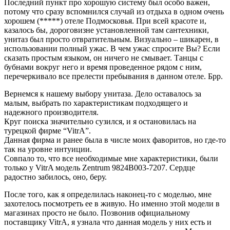
Последний пункт про хорошую систему был особо важен,
потому что сразу вспомнился случай из отдыха в одном очень
хорошем (*****) отеле Подмосковья. При всей красоте и,
казалось бы, дороговизне установленной там сантехники,
унитаз был просто отвратительным. Визуально – шикарен, в
использовании полный ужас. В чем ужас спросите Вы? Если
сказать простым языком, он ничего не смывает. Танцы с
бубнами вокруг него и время проведенное рядом с ним,
перечеркивало все прелести пребывания в данном отеле. Брр.
Вернемся к нашему выбору унитаза. Дело оставалось за
малым, выбрать по характеристикам подходящего и
надежного производителя.
Круг поиска значительно сузился, и я остановилась на
турецкой фирме “VitrA”.
Данная фирма и ранее была в числе моих фаворитов, но где-то
так на уровне интуиции.
Совпало то, что все необходимые мне характеристики, были
только у VitrA модель Zentrum 9824B003-7207. Сердце
радостно забилось, оно, беру.
После того, как я определилась наконец-то с моделью, мне
захотелось посмотреть ее в живую. Но именно этой модели в
магазинах просто не было. Позвонив официальному
поставщику VitrA, я узнала что данная модель у них есть и