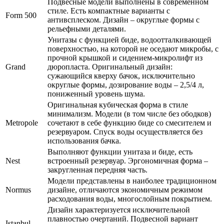
Подвесные модели выполнены в современном
стиле. Есть компактные варианты с
Form 500
антивсплеском. Дизайн – округлые формы с
рельефными деталями.
Унитазы с функцией биде, водоотталкивающей
поверхностью, на которой не оседают микробы, с
прочной крышкой и сидением-микролифт из
Grand
дюропласта. Оригинальный дизайн:
сужающийся кверху бачок, исключительно
округлые формы, дозирование воды – 2,5/4 л,
пониженный уровень шума.
Оригинальная кубическая форма в стиле
минимализм. Модели (в том числе без ободков)
Metropole
сочетают в себе функцию биде со смесителем и
резервуаром. Спуск воды осуществляется без
использования бачка.
Выполняют функции унитаза и биде, есть
Nest
встроенный резервуар. Эргономичная форма –
закругленная передняя часть.
Модели представлены в наиболее традиционном
Normus
дизайне, отличаются экономичным режимом
расходования воды, многослойным покрытием.
Дизайн характеризуется исключительной
плавностью очертаний. Подвесной вариант
Istanbul