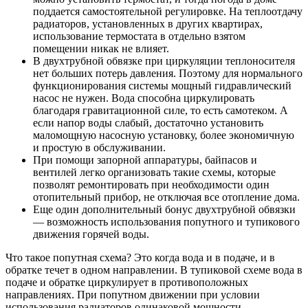
поддается самостоятельной регулировке. На теплоотдачу
радиаторов, установленных в других квартирах,
использование термостата в отдельно взятом
помещении никак не влияет.
В двухтрубной обвязке при циркуляции теплоносителя
нет больших потерь давления. Поэтому для нормального
функционирования системы мощный гидравлический
насос не нужен. Вода способна циркулировать
благодаря гравитационной силе, то есть самотеком. А
если напор воды слабый, достаточно установить
маломощную насосную установку, более экономичную
и простую в обслуживании.
При помощи запорной аппаратуры, байпасов и
вентилей легко организовать такие схемы, которые
позволят ремонтировать при необходимости один
отопительный прибор, не отключая все отопление дома.
Еще один дополнительный бонус двухтрубной обвязки
— возможность использования попутного и тупикового
движения горячей воды.
Что такое попутная схема? Это когда вода и в подаче, и в
обратке течет в одном направлении. В тупиковой схеме вода в
подаче и обратке циркулирует в противоположных
направлениях. При попутном движении при условии
использования радиаторов одинаковой мощности