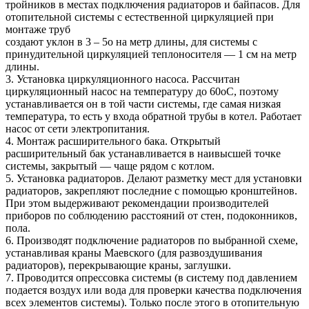
тройников в местах подключения радиаторов и байпасов. Для
отопительной системы с естественной циркуляцией при
монтаже труб
создают уклон в 3 – 5о на метр длины, для системы с
принудительной циркуляцией теплоносителя — 1 см на метр
длины.
3. Установка циркуляционного насоса. Рассчитан
циркуляционный насос на температуру до 60оС, поэтому
устанавливается он в той части системы, где самая низкая
температура, то есть у входа обратной трубы в котел. Работает
насос от сети электропитания.
4. Монтаж расширительного бака. Открытый
расширительный бак устанавливается в наивысшей точке
системы, закрытый — чаще рядом с котлом.
5. Установка радиаторов. Делают разметку мест для установки
радиаторов, закрепляют последние с помощью кронштейнов.
При этом выдерживают рекомендации производителей
приборов по соблюдению расстояний от стен, подоконников,
пола.
6. Производят подключение радиаторов по выбранной схеме,
устанавливая краны Маевского (для развоздушивания
радиаторов), перекрывающие краны, заглушки.
7. Проводится опрессовка системы (в систему под давлением
подается воздух или вода для проверки качества подключения
всех элементов системы). Только после этого в отопительную