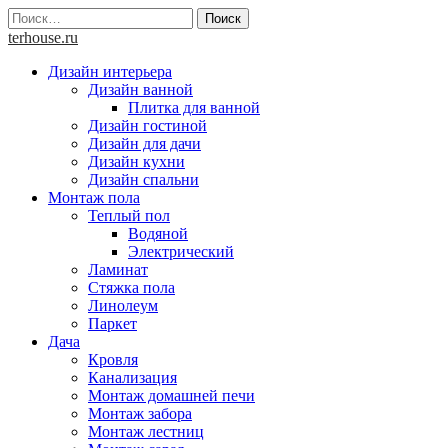
Skip
Найти:
to
terhouse.ru
content
Дизайн интерьера
Дизайн ванной
Плитка для ванной
Дизайн гостиной
Дизайн для дачи
Дизайн кухни
Дизайн спальни
Монтаж пола
Теплый пол
Водяной
Электрический
Ламинат
Стяжка пола
Линолеум
Паркет
Дача
Кровля
Канализация
Монтаж домашней печи
Монтаж забора
Монтаж лестниц