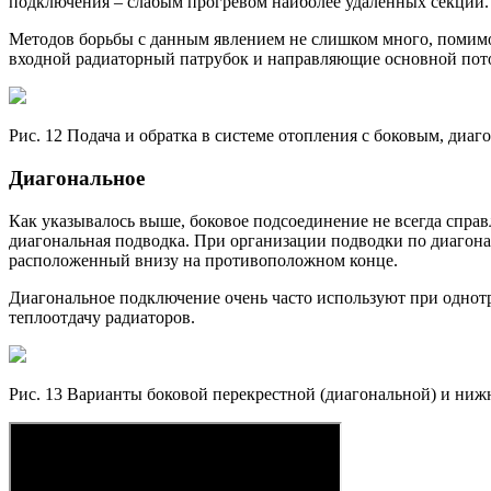
подключения – слабым прогревом наиболее удаленных секций.
Методов борьбы с данным явлением не слишком много, помимо
входной радиаторный патрубок и направляющие основной пото
Рис. 12 Подача и обратка в системе отопления с боковым, ди
Диагональное
Как указывалось выше, боковое подсоединение не всегда справ
диагональная подводка. При организации подводки по диагона
расположенный внизу на противоположном конце.
Диагональное подключение очень часто используют при однот
теплоотдачу радиаторов.
Рис. 13 Варианты боковой перекрестной (диагональной) и ниж