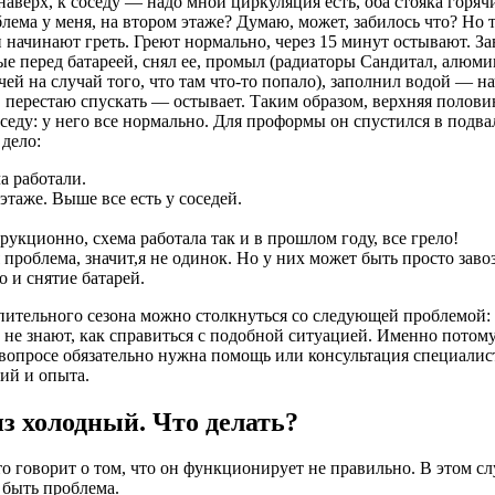
наверх, к соседу — надо мной циркуляция есть, оба стояка горяч
блема у меня, на втором этаже? Думаю, может, забилось что? Но
и начинают греть. Греют нормально, через 15 минут остывают. З
4-ые перед батареей, снял ее, промыл (радиаторы Сандитал, алю
чей на случай того, что там что-то попало), заполнил водой — н
, перестаю спускать — остывает. Таким образом, верхняя половин
седу: у него все нормально. Для проформы он спустился в подва
 дело:
а работали.
 этаже. Выше все есть у соседей.
рукционно, схема работала так и в прошлом году, все грело!
 проблема, значит,я не одинок. Но у них может быть просто заво
о и снятие батарей.
тельного сезона можно столкнуться со следующей проблемой: ст
е не знают, как справиться с подобной ситуацией. Именно пото
 вопросе обязательно нужна помощь или консультация специалист
ий и опыта.
из холодный. Что делать?
то говорит о том, что он функционирует не правильно. В этом с
 быть проблема.