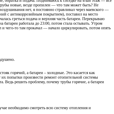
ие, обратка и подача. Поднимаюсь к соседке на 4-ый этаж — все
 трубы новые, везде пропилен — что там может быть? Не
авоздушивания нет, я постоянно стравливал через маевского —
миний с антикоррозийным покрытием), поставил на место
ачалась греться подача и верхняя часть батареи. Перекрываю
а батареи работала до 23:00, потом стала остывать. Утром
л и чего-то там прокачал — начало циркулировать, потом опять
здушено.
ояк горячий, а батареи – холодные. Это касается как
му их попытки произвести ремонт отопительной системы
а. Ведь решить проблему, почему трубы горячие, а батареи
лучае необходимо смотреть всю систему отопления и