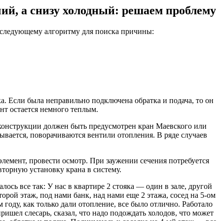
чий, а снизу холодный: решаем проблему
по следующему алгоритму для поиска причины:
а. Если была неправильно подключена обратка и подача, то он
нт остается немного теплым.
 конструкции должен быть предусмотрен кран Маевского или
рывается, поворачиваются вентили отопления. В ряде случаев
элемент, провести осмотр. При заужении сечения потребуется
торную установку крана в систему.
ось все так: У нас в квартире 2 стояка — один в зале, другой
орой этаж, под нами банк, над нами еще 2 этажа, сосед на 5-ом
 году, как только дали отопление, все было отлично. Работало
пришел слесарь, сказал, что надо подождать холодов, что может