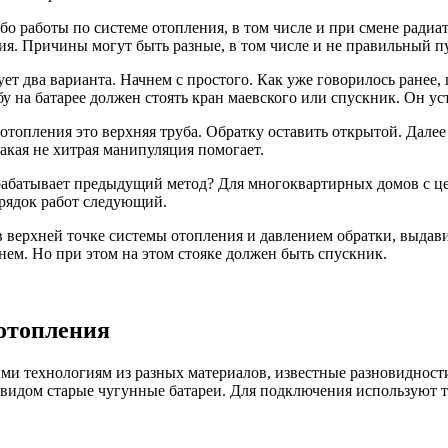
бо работы по системе отопления, в том числе и при смене радиа
ия. Причины могут быть разные, в том числе и не правильный п
вует два варианта. Начнем с простого. Как уже говорилось ранее
бу на батарее должен стоять кран маевского или спускник. Он у
топления это верхняя труба. Обратку оставить открытой. Далее 
такая не хитрая манипуляция помогает.
 срабатывает предыдущий метод? Для многоквартирных домов с 
орядок работ следующий.
 верхней точке системы отопления и давлением обратки, выдавит
 нем. Но при этом на этом стояке должен быть спускник.
 отопления
и технологиям из разных материалов, известные разновидности
видом старые чугунные батареи. Для подключения используют т