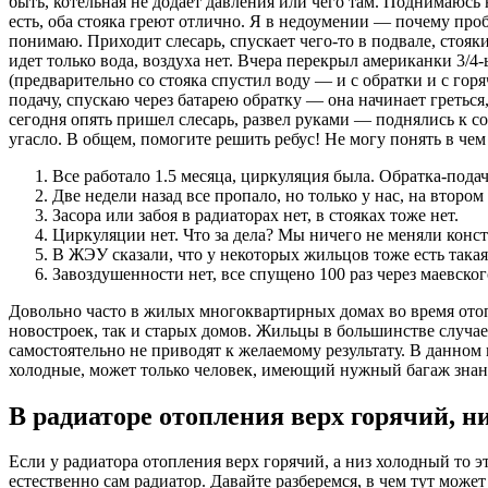
быть, котельная не додает давления или чего там. Поднимаюсь 
есть, оба стояка греют отлично. Я в недоумении — почему про
понимаю. Приходит слесарь, спускает чего-то в подвале, стояк
идет только вода, воздуха нет. Вчера перекрыл американки 3/
(предварительно со стояка спустил воду — и с обратки и с горя
подачу, спускаю через батарею обратку — она начинает греться
сегодня опять пришел слесарь, развел руками — поднялись к со
угасло. В общем, помогите решить ребус! Не могу понять в чем
Все работало 1.5 месяца, циркуляция была. Обратка-подач
Две недели назад все пропало, но только у нас, на втором
Засора или забоя в радиаторах нет, в стояках тоже нет.
Циркуляции нет. Что за дела? Мы ничего не меняли конст
В ЖЭУ сказали, что у некоторых жильцов тоже есть такая
Завоздушенности нет, все спущено 100 раз через маевског
Довольно часто в жилых многоквартирных домах во время отопи
новостроек, так и старых домов. Жильцы в большинстве случа
самостоятельно не приводят к желаемому результату. В данном
холодные, может только человек, имеющий нужный багаж знан
В радиаторе отопления верх горячий, н
Если у радиатора отопления верх горячий, а низ холодный то э
естественно сам радиатор. Давайте разберемся, в чем тут может