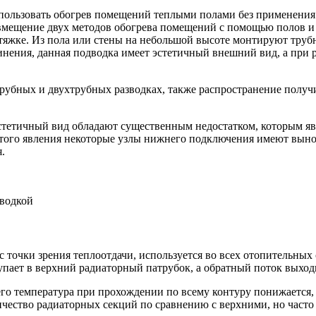
использовать обогрев помещений теплыми полами без применен
мещение двух методов обогрева помещений с помощью полов и б
стяжке. Из пола или стены на небольшой высоте монтируют тру
инения, данная подводка имеет эстетичный внешний вид, а при
убных и двухтрубных разводках, также распространение получи
стетичный вид обладают существенным недостатком, которым явл
 этого явления некоторые узлы нижнего подключения имеют выно
.
дводкой
точки зрения теплоотдачи, используется во всех отопительных
упает в верхний радиаторный патрубок, а обратный поток выход
го температура при прохождении по всему контуру понижается,
чество радиаторных секций по сравнению с верхними, но часто