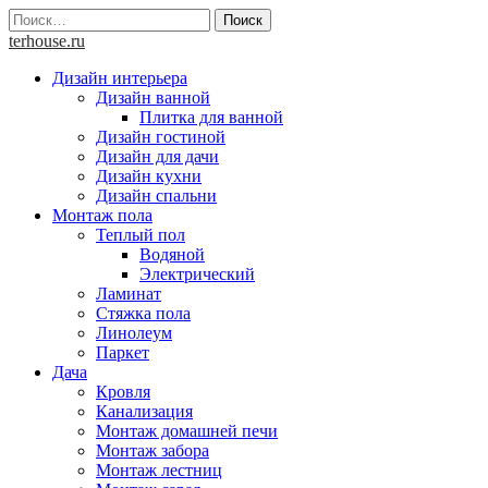
Skip
Найти:
to
terhouse.ru
content
Дизайн интерьера
Дизайн ванной
Плитка для ванной
Дизайн гостиной
Дизайн для дачи
Дизайн кухни
Дизайн спальни
Монтаж пола
Теплый пол
Водяной
Электрический
Ламинат
Стяжка пола
Линолеум
Паркет
Дача
Кровля
Канализация
Монтаж домашней печи
Монтаж забора
Монтаж лестниц