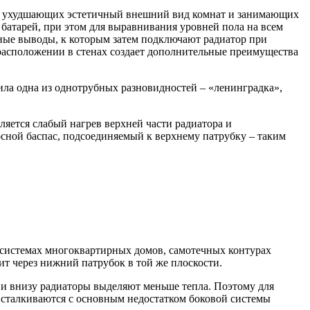
ия ухудшающих эстетичный внешний вид комнат и занимающих
атарей, при этом для выравнивания уровней пола на всем
бные выводы, к которым затем подключают радиатор при
 расположении в стенах создает дополнительные преимущества
ла одна из однотрубных разновидностей – «ленинградка»,
яется слабый нагрев верхней части радиатора и
сной баспас, подсоединяемый к верхнему патрубку – таким
 системах многоквартирных домов, самотечных контурах
ит через нижний патрубок в той же плоскости.
 и внизу радиаторы выделяют меньше тепла. Поэтому для
 сталкиваются с основным недостатком боковой системы