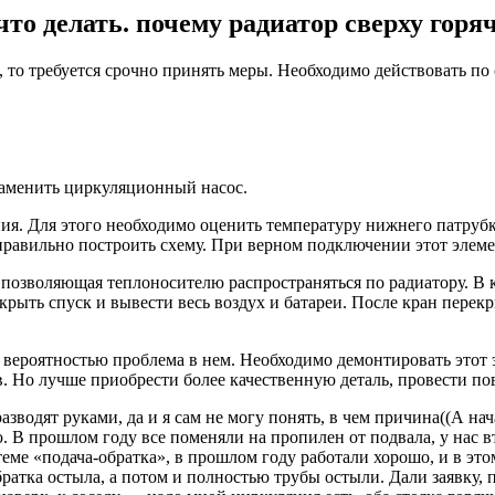
что делать. почему радиатор сверху горя
и, то требуется срочно принять меры. Необходимо действовать 
заменить циркуляционный насос.
ия. Для этого необходимо оценить температуру нижнего патрубк
правильно построить схему. При верном подключении этот элеме
е позволяющая теплоносителю распространяться по радиатору. В
крыть спуск и вывести весь воздух и батареи. После кран перек
 вероятностью проблема в нем. Необходимо демонтировать этот 
Но лучше приобрести более качественную деталь, провести пов
одят руками, да и я сам не могу понять, в чем причина((А начал
. В прошлом году все поменяли на пропилен от подвала, у нас вт
еме «подача-обратка», в прошлом году работали хорошо, и в этом
обратка остыла, а потом и полностью трубы остыли. Дали заявку, 