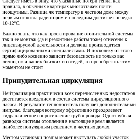
так и ее монтаж (да и ремонтные работы тоже) отнесены к
лицензируемой деятельности и должны производиться
сертифицированными специалистами. И поскольку от этого
прямо либо косвенно зависит безопасность не только вас
лично, но и ваших близких и соседей, то пренебрегать этим
моментом не стоит
Принудительная циркуляция
Нейтрализация практически всех перечисленных недостатков
достигается введением в состав системы циркуляционного
насоса. В результате теплоноситель получает дополнительный
импульс, благодаря которому эффективно преодолевает
гидравлическое сопротивление трубопровода. Однотрубная
разводка системы отопления в настоящее время является
наиболее популярным решением в частных домах.
Местом установки помпы может выступать любой участок
магистрали. Однако следует иметь в виду, что при
воздействии горячей воды на резиновые элементы
(прокладки), срок службы насоса заметно снижается. Поэтому
прибор стараются устанавливать на обратной трубе, т.к.
теплоноситель там не такой горячий. Перед помпой
обязательно врезается фильтр грубой очистки, во избежание