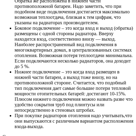
размещены с одной стороны радиатора. Вверху
находится вход, соответственно внизу — выход.
Наиболее распространенный вид подключения в
многоквартирных домах, в централизованных системах
отопления. Возможная потеря теплоотдачи минимальна.
Если подключаются несколько радиаторов, она доходит
до 5 %.
Нижнее подключение – это когда вход размещен в
нижней части батареи, а выход тоже внизу, но на
противоположной стороне. Считается, что подобный
тип подключения дает самые большие потери тепловой
мощности отопительных батарей: достигают 10-15%.
Плюсом нижнего подключения можно назвать разве что
удобство сокрытия труб под плинтусы или
непосредственно в стеновых штробах.
При покупке радиаторов отопления надо учитывать,что
они выпускаются с различным вариантом расположения
входа-выхода.
Следует иметь в виду, что указанные потери тепла, как
правило, в обычных квартирах многоэтажек почти
неощутимы. Разница же температур в частном доме между
первым от котла радиатором и последним достигает нередко
10-12°С.
Важно знать, что как проектирование отопительной системы,