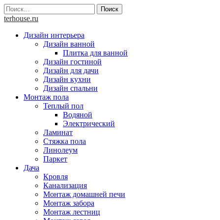
Skip
Найти:
to
terhouse.ru
content
Дизайн интерьера
Дизайн ванной
Плитка для ванной
Дизайн гостиной
Дизайн для дачи
Дизайн кухни
Дизайн спальни
Монтаж пола
Теплый пол
Водяной
Электрический
Ламинат
Стяжка пола
Линолеум
Паркет
Дача
Кровля
Канализация
Монтаж домашней печи
Монтаж забора
Монтаж лестниц