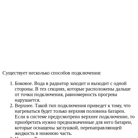
Существует несколько способов подключения:
Боковое. Вода в радиатор заходит и выходит с одной
стороны. В тех секциях, которые расположены дальше
от точки подключения, равномерность прогрева
нарушается.
Верхнее. Такой тип подключения приведет к тому, что
нагреваться будет только верхняя половина батареи.
Если в системе предусмотрено верхнее подключение, то
приобретать нужно предназначенные для него батареи,
которые оснащены заглушкой, перенаправляющей
жидкость в нижнюю часть.
Нижнее. Тут тоже исключается полное прогревание
всей площади батареи, так как основной поток
жидкости двигается в нижней части.
Диагональное. Предложенный способ подключения
позволяет распределить горячую жидкость равномерно.
Последний вариант идеально подходит для двухтрубной