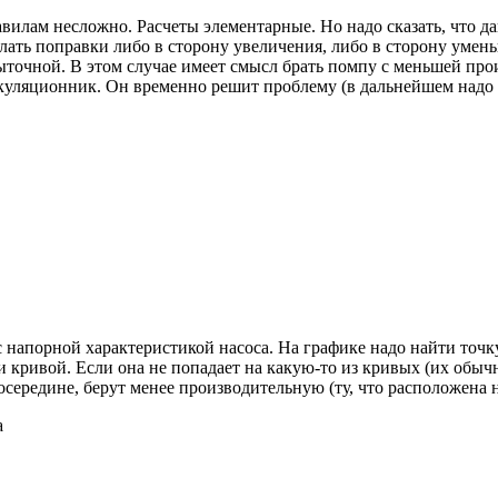
вилам несложно. Расчеты элементарные. Но надо сказать, что д
делать поправки либо в сторону увеличения, либо в сторону уме
быточной. В этом случае имеет смысл брать помпу с меньшей пр
уляционник. Он временно решит проблему (в дальнейшем надо и
напорной характеристикой насоса. На графике надо найти точку
и кривой. Если она не попадает на какую-то из кривых (их обыч
осередине, берут менее производительную (ту, что расположена 