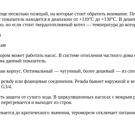
еще несколько позиций, на которые стоит обратить внимание. 
т показатель находится в диапазоне от +110°C до +130°C. В деш
но, но если стоит твердотопливный котел — температура до кото
кам
ром может работать насос. В системе отопления частного дома о
 на данный показатель.
елан корпус. Оптимальный — чугунный, более дешевый — из спе
 резьбу или фланцевые соединения. Резьба бывает наружной и 
 G3/4.
ь защита от сухого хода. В циркуляционных насосах с мокрым р
 перегревается и выходит из строя.
вается до критического значения, теромореле отключает питание