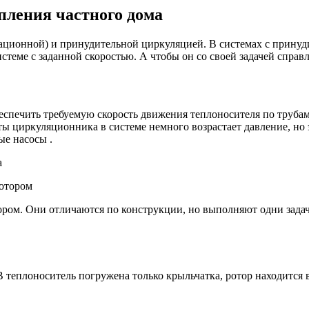
пления частного дома
тационной) и принудительной циркуляцией. В системах с прину
истеме с заданной скоростью. А чтобы он со своей задачей справ
еспечить требуемую скорость движения теплоносителя по трубам
ы циркуляционника в системе немного возрастает давление, но э
ые насосы .
отором
ором. Они отличаются по конструкции, но выполняют одни зада
 теплоноситель погружена только крыльчатка, ротор находится в