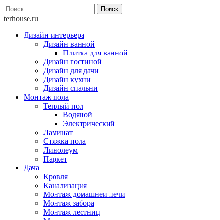
Skip
Найти:
to
terhouse.ru
content
Дизайн интерьера
Дизайн ванной
Плитка для ванной
Дизайн гостиной
Дизайн для дачи
Дизайн кухни
Дизайн спальни
Монтаж пола
Теплый пол
Водяной
Электрический
Ламинат
Стяжка пола
Линолеум
Паркет
Дача
Кровля
Канализация
Монтаж домашней печи
Монтаж забора
Монтаж лестниц