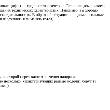
анные цифры — среднестатистические. Если ваш дом в каком-
ньшения технических характеристик. Например, вы хорошо
оизводительностью. В обратной ситуации — в доме в сильные
ли утеплять или менять котел).
, в которой пересекаются значения напора и
но несколько, характеризующих разные модели), берут ту
ниже).