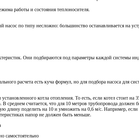
режима работы и состояния теплоносителя.
 насос по типу несложно: большинство останавливается на устр
ктеристик. Они подбираются под параметры каждой системы ин
льного расчета есть куча формул, но для подбора насоса для с
тановленного котла отопления. То есть, если котел стоит на 3
 В среднем считается, что для 10 метров трубопровода должен б
ую длину поделить на 10 и умножить на 0,6 м/с. Например, если
рактеристиках напор не должен быть меньше.
но самостоятельно