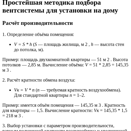
Простейшая методика подбора
вентсистемы для установки на дому
Расчёт производительности
1. Определение объёма помещения:
V = S * h
(
S
— площадь жилища, м 2 ,
h
— высота стен
до потолка, м).
Пример: площадь двухкомнатной квартиры — 51 м 2 . Высота
потолков — 2,85 м. Вычисление объёма:
V
= 51 * 2,85 = 145,35
м 3 .
2. Расчёт кратности обмена воздуха:
Vк = V * n
(
n
— требуемая кратность воздухообмена).
Для стандартной квартиры
n
= 1–2.
Пример: имеется объём помещения — 145,35 м 3 . Кратность
для квартиры — 1,5. Вычисление кратности:
Vк
= 145,35 * 1,5
= 218 м 3 .
3. Выбор установки с параметром производительности,
равным полученной кратности воздухообмена и увеличенной