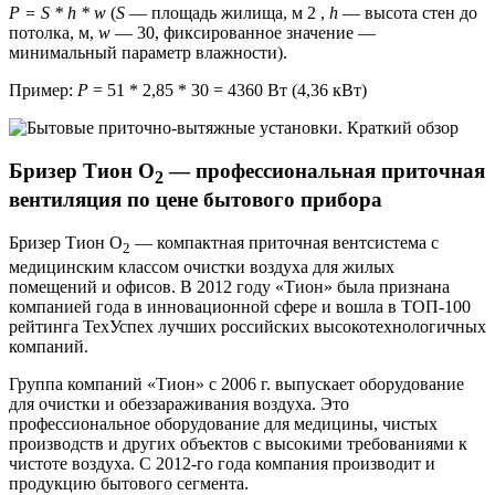
P = S * h * w
(
S
— площадь жилища, м 2 ,
h
— высота стен до
потолка, м,
w
— 30, фиксированное значение —
минимальный параметр влажности).
Пример:
P
= 51 * 2,85 * 30 = 4360 Вт (4,36 кВт)
Бризер Тион О
— профессиональная приточная
2
вентиляция по цене бытового прибора
Бризер Тион О
— компактная приточная вентсистема с
2
медицинским классом очистки воздуха для жилых
помещений и офисов. В 2012 году «Тион» была признана
компанией года в инновационной сфере и вошла в ТОП-100
рейтинга ТехУспех лучших российских высокотехнологичных
компаний.
Группа компаний «Тион» c 2006 г. выпускает оборудование
для очистки и обеззараживания воздуха. Это
профессиональное оборудование для медицины, чистых
производств и других объектов с высокими требованиями к
чистоте воздуха. С 2012-го года компания производит и
продукцию бытового сегмента.