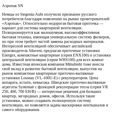
Аэропак SN
Немцы из Siegenia-Aubi получили признание русского
потребителя благодаря появлению на рынке проветривателей
«Аэропак». Относительно недорогая бытовая приточка —
вариант для системы квартирной вентиляции.
Позиционируется как малошумная, высокоэффективная
бытовая техника, имеющая универсальную систему фильтров,
но при этом требует частой замены расходных материалов.
Интересной вентиляцией обеспечивает английский
производитель Silavent, предлагая приточные установки
Energex, компактные квартирные (серия ENX100) и установки
центральной вентиляции (серия WHS100) для всех комнат
дома. Известная японская компания Mitsubishi тоже внесла
свой вклад в развитие бытовой вентиляции, выпустив на
рынок компактные квартирные приточно-вытяжные
установки Lossnay (VL-100U-E) с рекуператором. Цена
аппарата, кстати, невысока. Шведские приточно-вытяжные
агрегаты Systemair с функцией рекуперации тепла (серия VR
250, 400, 700 EH/B) — интересные решения для больших
квартир, загородных домов, офисов. Используя такие
установки, можно создавать полноценную систему
вентиляции, но появляется задача маскировки вентканалов и
самого оборудования.