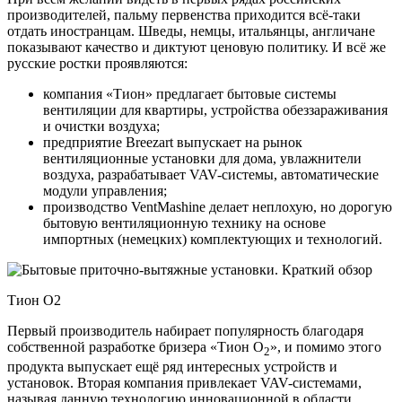
производителей, пальму первенства приходится всё-таки
отдать иностранцам. Шведы, немцы, итальянцы, англичане
показывают качество и диктуют ценовую политику. И всё же
русские ростки проявляются:
компания «Тион» предлагает бытовые системы
вентиляции для квартиры, устройства обеззараживания
и очистки воздуха;
предприятие Breezart выпускает на рынок
вентиляционные установки для дома, увлажнители
воздуха, разрабатывает VAV-системы, автоматические
модули управления;
производство VentMashine делает неплохую, но дорогую
бытовую вентиляционную технику на основе
импортных (немецких) комплектующих и технологий.
Тион О2
Первый производитель набирает популярность благодаря
собственной разработке бризера «Тион О
», и помимо этого
2
продукта выпускает ещё ряд интересных устройств и
установок. Вторая компания привлекает VAV-системами,
называя данную технологию инновационной в области