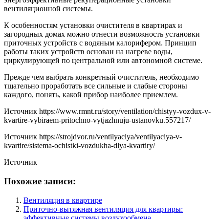
вентиляционной системы.
К особенностям установки очистителя в квартирах и
загородных домах можно отнести возможность установки
приточных устройств с водяным калорифером. Принцип
работы таких устройств основан на нагреве воды,
циркулирующей по центральной или автономной системе.
Прежде чем выбрать конкретный очиститель, необходимо
тщательно проработать все сильные и слабые стороны
каждого, понять, какой прибор наиболее приемлем.
Источник
https://www.rmnt.ru/story/ventilation/chistyy-vozdux-v-
kvartire-vybiraem-pritochno-vytjazhnuju-ustanovku.557217/
Источник
https://strojdvor.ru/ventilyaciya/ventilyaciya-v-
kvartire/sistema-ochistki-vozdukha-dlya-kvartiry/
Источник
Похожие записи:
Вентиляция в квартире
Приточно-вытяжная вентиляция для квартиры:
эффективные системы воздухообмена