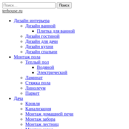
Skip
Найти:
to
terhouse.ru
content
Дизайн интерьера
Дизайн ванной
Плитка для ванной
Дизайн гостиной
Дизайн для дачи
Дизайн кухни
Дизайн спальни
Монтаж пола
Теплый пол
Водяной
Электрический
Ламинат
Стяжка пола
Линолеум
Паркет
Дача
Кровля
Канализация
Монтаж домашней печи
Монтаж забора
Монтаж лестниц