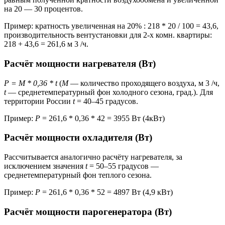
на 20 — 30 процентов.
Пример: кратность увеличенная на 20% : 218 * 20 / 100 = 43,6,
производительность вентустановки для 2-х комн. квартиры:
218 + 43,6 = 261,6 м 3 /ч.
Расчёт мощности нагревателя (Вт)
P = M * 0,36 * t
(
M
— количество проходящего воздуха, м 3 /ч,
t
— среднетемпературный фон холодного сезона, град.). Для
территории России
t
= 40–45 градусов.
Пример:
P
= 261,6 * 0,36 * 42 = 3955 Вт (4кВт)
Расчёт мощности охладителя (Вт)
Рассчитывается аналогично расчёту нагревателя, за
исключением значения
t
= 50–55 градусов —
среднетемпературный фон теплого сезона.
Пример:
P
= 261,6 * 0,36 * 52 = 4897 Вт (4,9 кВт)
Расчёт мощности парогенератора (Вт)