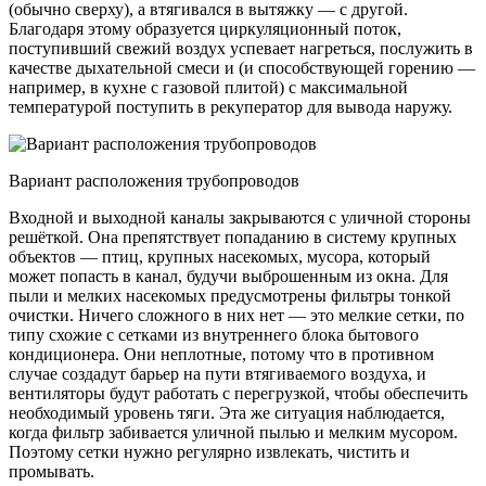
(обычно сверху), а втягивался в вытяжку — с другой.
Благодаря этому образуется циркуляционный поток,
поступивший свежий воздух успевает нагреться, послужить в
качестве дыхательной смеси и (и способствующей горению —
например, в кухне с газовой плитой) с максимальной
температурой поступить в рекуператор для вывода наружу.
Вариант расположения трубопроводов
Входной и выходной каналы закрываются с уличной стороны
решёткой. Она препятствует попаданию в систему крупных
объектов — птиц, крупных насекомых, мусора, который
может попасть в канал, будучи выброшенным из окна. Для
пыли и мелких насекомых предусмотрены фильтры тонкой
очистки. Ничего сложного в них нет — это мелкие сетки, по
типу схожие с сетками из внутреннего блока бытового
кондиционера. Они неплотные, потому что в противном
случае создадут барьер на пути втягиваемого воздуха, и
вентиляторы будут работать с перегрузкой, чтобы обеспечить
необходимый уровень тяги. Эта же ситуация наблюдается,
когда фильтр забивается уличной пылью и мелким мусором.
Поэтому сетки нужно регулярно извлекать, чистить и
промывать.