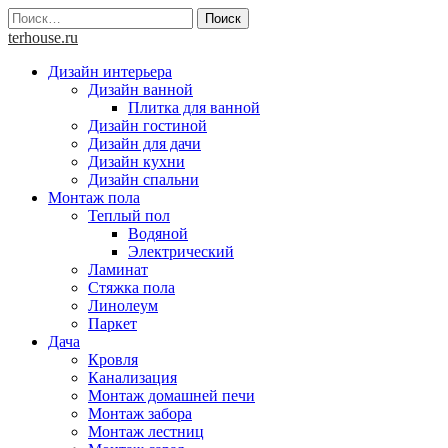
Skip
Найти:
to
terhouse.ru
content
Дизайн интерьера
Дизайн ванной
Плитка для ванной
Дизайн гостиной
Дизайн для дачи
Дизайн кухни
Дизайн спальни
Монтаж пола
Теплый пол
Водяной
Электрический
Ламинат
Стяжка пола
Линолеум
Паркет
Дача
Кровля
Канализация
Монтаж домашней печи
Монтаж забора
Монтаж лестниц