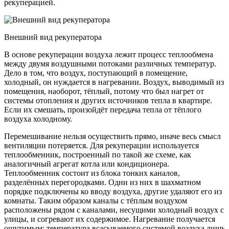
рекуперацией.
Внешний вид рекуператора
В основе рекуперации воздуха лежит процесс теплообмена
между двумя воздушными потоками различных температур.
Дело в том, что воздух, поступающий в помещение,
холодный, он нуждается в нагревании. Воздух, выводимый из
помещения, наоборот, тёплый, потому что был нагрет от
системы отопления и других источников тепла в квартире.
Если их смешать, произойдёт передача тепла от тёплого
воздуха холодному.
Перемешивание нельзя осуществить прямо, иначе весь смысл
вентиляции потеряется. Для рекуперации используется
теплообменник, построенный по такой же схеме, как
аналогичный агрегат котла или кондиционера.
Теплообменник состоит из блока тонких каналов,
разделённых перегородками. Одни из них в шахматном
порядке подключены ко вводу воздуха, другие удаляют его из
комнаты. Таким образом каналы с тёплым воздухом
расположены рядом с каналами, несущими холодный воздух с
улицы, и согревают их содержимое. Нагревание получается
ощутимым: температура всасываемого системой воздуха лишь