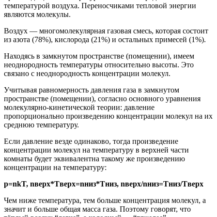
температурой воздуха. Переносчиками тепловой энергии
являются молекулы.
Воздух — многомолекулярная газовая смесь, которая состоит
из азота (78%), кислорода (21%) и остальных примесей (1%).
Находясь в замкнутом пространстве (помещении), имеем
неоднородность температуры относительно высоты. Это
связано с неоднородность концентрации молекул.
Учитывая равномерность давления газа в замкнутом
пространстве (помещении), согласно основного уравнения
молекулярно-кинетической теории: давление
пропорционально произведению концентрации молекул на их
среднюю температуру.
Если давление везде одинаково, тогда произведение
концентрации молекул на температуру в верхней части
комнаты будет эквивалентна такому же произведению
концентрации на температуру:
p=nkT, nверх*Tверх=nниз*Tниз, nверх/nниз=Tниз/Tверх
Чем ниже температура, тем больше концентрация молекул, а
значит и больше общая масса газа. Поэтому говорят, что