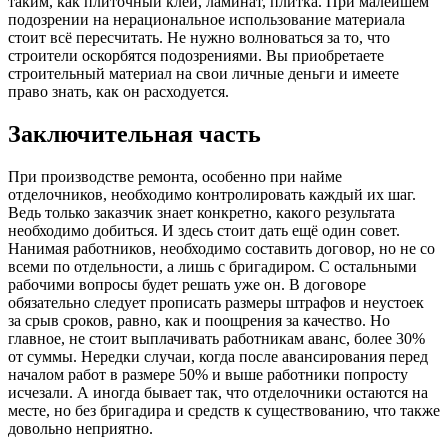
таким, как плиточный клей, ламинат, плитка. При малейшем
подозрении на нерациональное использование материала
стоит всё пересчитать. Не нужно волноваться за то, что
строители оскорбятся подозрениями. Вы приобретаете
строительный материал на свои личные деньги и имеете
право знать, как он расходуется.
Заключительная часть
При производстве ремонта, особенно при найме
отделочников, необходимо контролировать каждый их шаг.
Ведь только заказчик знает конкретно, какого результата
необходимо добиться. И здесь стоит дать ещё один совет.
Нанимая работников, необходимо составить договор, но не со
всеми по отдельности, а лишь с бригадиром. С остальными
рабочими вопросы будет решать уже он. В договоре
обязательно следует прописать размеры штрафов и неустоек
за срыв сроков, равно, как и поощрения за качество. Но
главное, не стоит выплачивать работникам аванс, более 30%
от суммы. Нередки случаи, когда после авансирования перед
началом работ в размере 50% и выше работники попросту
исчезали. А иногда бывает так, что отделочники остаются на
месте, но без бригадира и средств к существованию, что также
довольно неприятно.