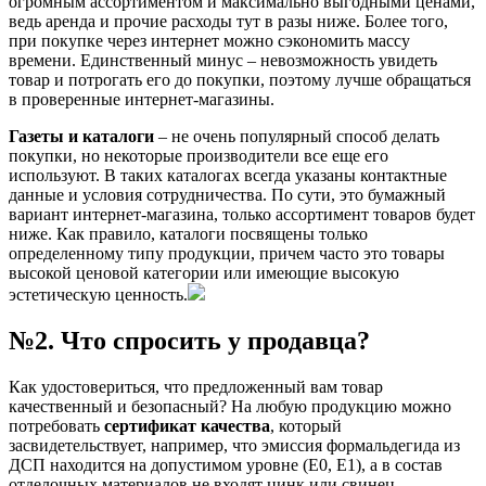
огромным ассортиментом и максимально выгодными ценами,
ведь аренда и прочие расходы тут в разы ниже. Более того,
при покупке через интернет можно сэкономить массу
времени. Единственный минус – невозможность увидеть
товар и потрогать его до покупки, поэтому лучше обращаться
в проверенные интернет-магазины.
Газеты и каталоги
– не очень популярный способ делать
покупки, но некоторые производители все еще его
используют. В таких каталогах всегда указаны контактные
данные и условия сотрудничества. По сути, это бумажный
вариант интернет-магазина, только ассортимент товаров будет
ниже. Как правило, каталоги посвящены только
определенному типу продукции, причем часто это товары
высокой ценовой категории или имеющие высокую
эстетическую ценность.
№2. Что спросить у продавца?
Как удостовериться, что предложенный вам товар
качественный и безопасный? На любую продукцию можно
потребовать
сертификат качества
, который
засвидетельствует, например, что эмиссия формальдегида из
ДСП находится на допустимом уровне (Е0, Е1), а в состав
отделочных материалов не входят цинк или свинец.