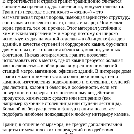
В строительстве и отделке гранит традиционно считается
синонимом прочности, долговечности, монументальности.
Гранит (в переводе с латинского – «зерно») – это
магматическая горная порода, имеющая зернистую структуру,
состоящая из полевого шпата, слюды и кварца. Чем мельче
зерна гранита, тем он прочнее. Этот материал устойчив к
химическим загрязнениям и морозу, поэтому он широко
используется для наружной отделки – в облицовке фасадов
зданий, в качестве ступеней и бордюрного камня, брусчатки
для мостовых, изготовления обелисков, колонн, уличных
фонтанов. Низкая истираемость гранита позволяет
использовать его в местах, где от камня требуется большая
«выносливость» – в облицовке внутренних помещений
станций метро, магазинов, офисных зданий. В интерьере дома
гранит может применяться для облицовки полов, стен и
каминов, изготовления подоконников и столешниц, ступеней
для лестниц, колонн и балясин, в особенности, если эти
поверхности подвергаются постоянному воздействию
продуктов, химических средств или истиранию (как
например кухонные столешницы или ступени лестницы).
Большой выбор расцветок и фактур гранита позволяет
подобрать наиболее подходящий к любому интерьеру камень.
Гранит, в отличие от мрамора, не требует дополнительной
защиты от механических повреждений и воздействия