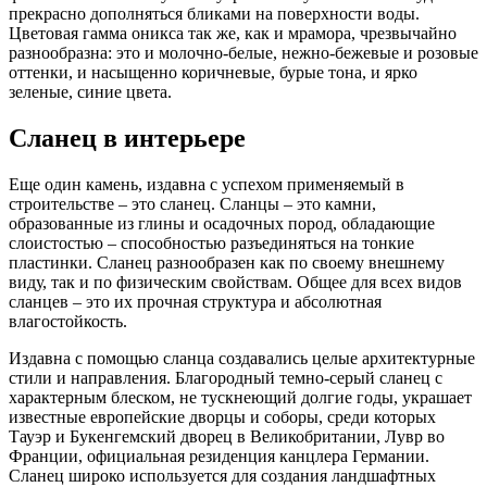
прекрасно дополняться бликами на поверхности воды.
Цветовая гамма оникса так же, как и мрамора, чрезвычайно
разнообразна: это и молочно-белые, нежно-бежевые и розовые
оттенки, и насыщенно коричневые, бурые тона, и ярко
зеленые, синие цвета.
Сланец в интерьере
Еще один камень, издавна с успехом применяемый в
строительстве – это сланец. Сланцы – это камни,
образованные из глины и осадочных пород, обладающие
слоистостью – способностью разъединяться на тонкие
пластинки. Сланец разнообразен как по своему внешнему
виду, так и по физическим свойствам. Общее для всех видов
сланцев – это их прочная структура и абсолютная
влагостойкость.
Издавна с помощью сланца создавались целые архитектурные
стили и направления. Благородный темно-серый сланец с
характерным блеском, не тускнеющий долгие годы, украшает
известные европейские дворцы и соборы, среди которых
Тауэр и Букенгемский дворец в Великобритании, Лувр во
Франции, официальная резиденция канцлера Германии.
Сланец широко используется для создания ландшафтных