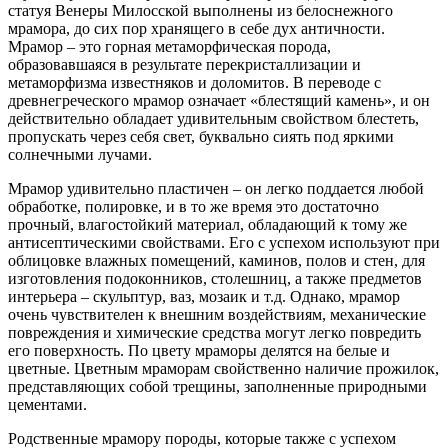
статуя Венеры Милосской выполнены из белоснежного
мрамора, до сих пор хранящего в себе дух античности.
Мрамор – это горная метаморфическая порода,
образовавшаяся в результате перекристаллизации и
метаморфизма известняков и доломитов. В переводе с
древнегреческого мрамор означает «блестящий камень», и он
действительно обладает удивительным свойством блестеть,
пропускать через себя свет, буквально сиять под яркими
солнечными лучами.
Мрамор удивительно пластичен – он легко поддается любой
обработке, полировке, и в то же время это достаточно
прочный, влагостойкий материал, обладающий к тому же
антисептическими свойствами. Его с успехом используют при
облицовке влажных помещений, каминов, полов и стен, для
изготовления подоконников, столешниц, а также предметов
интерьера – скульптур, ваз, мозаик и т.д. Однако, мрамор
очень чувствителен к внешним воздействиям, механические
повреждения и химические средства могут легко повредить
его поверхность. По цвету мраморы делятся на белые и
цветные. Цветным мраморам свойственно наличие прожилок,
представляющих собой трещины, заполненные природными
цементами.
Родственные мрамору породы, которые также с успехом