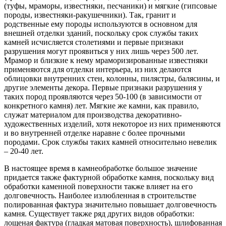
(туфы, мраморы, известняки, песчаники) и мягкие (гипсовые
породы, известняки-ракушечники). Так, гранит и
родственные ему породы используются в основном для
внешней отделки зданий, поскольку срок службы таких
камней исчисляется столетиями и первые признаки
разрушения могут проявиться у них лишь через 500 лет.
Мрамор и близкие к нему мраморизированные известняки
применяются для отделки интерьера, из них делаются
облицовки внутренних стен, колонны, пилястры, балясины, и
другие элементы декора. Первые признаки разрушения у
таких пород проявляются через 50-100 (в зависимости от
конкретного камня) лет. Мягкие же камни, как правило,
служат материалом для производства декоративно-
художественных изделий, хотя некоторое из них применяются
и во внутренней отделке наравне с более прочными
породами. Срок службы таких камней относительно невелик
– 20-40 лет.
В настоящее время в камнеобработке большое значение
придается также фактурной обработке камня, поскольку вид
обработки каменной поверхности также влияет на его
долговечность. Наиболее излюбленная в строительстве
полированная фактура значительно повышает долговечность
камня. Существует также ряд других видов обработки:
лощеная фактура (гладкая матовая поверхность), шлифованная