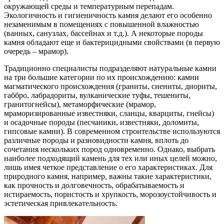
окружающей среды и температурным перепадам.
Экологичность и гигиеничность камня делают его особенно
незаменимым в помещениях с повышенной влажностью
(ванных, санузлах, бассейнах и т.д.). А некоторые породы
камня обладают еще и бактерицидными свойствами (в первую
очередь – мрамор).
Традиционно специалисты подразделяют натуральные камни
на три большие категории по их происхождению: камни
магматического происхождения (граниты, сиениты, диориты,
габбро, лабрадориты, вулканические туфы, тешениты,
гранитогнейсы), метаморфические (мрамор,
мраморизированные известняки, сланцы, кварциты, гнейсы)
и осадочные породы (песчаники, известняки, доломиты,
гипсовые камни). В современном строительстве используются
различные породы и разновидности камня, вплоть до
сочетания нескольких пород одновременно. Однако, выбрать
наиболее подходящий камень для тех или иных целей можно,
лишь имея четкое представление о его характеристиках. Для
природного камня, например, важны такие характеристики,
как прочность и долговечность, обрабатываемость и
истираемость, пористость и хрупкость, морозоустойчивость и
эстетическая привлекательность.