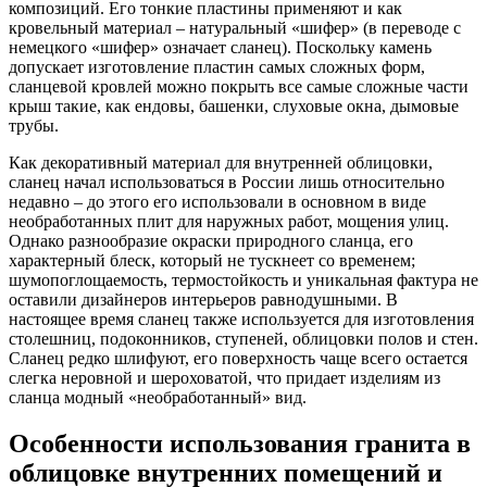
композиций. Его тонкие пластины применяют и как
кровельный материал – натуральный «шифер» (в переводе с
немецкого «шифер» означает сланец). Поскольку камень
допускает изготовление пластин самых сложных форм,
сланцевой кровлей можно покрыть все самые сложные части
крыш такие, как ендовы, башенки, слуховые окна, дымовые
трубы.
Как декоративный материал для внутренней облицовки,
сланец начал использоваться в России лишь относительно
недавно – до этого его использовали в основном в виде
необработанных плит для наружных работ, мощения улиц.
Однако разнообразие окраски природного сланца, его
характерный блеск, который не тускнеет со временем;
шумопоглощаемость, термостойкость и уникальная фактура не
оставили дизайнеров интерьеров равнодушными. В
настоящее время сланец также используется для изготовления
столешниц, подоконников, ступеней, облицовки полов и стен.
Сланец редко шлифуют, его поверхность чаще всего остается
слегка неровной и шероховатой, что придает изделиям из
сланца модный «необработанный» вид.
Особенности использования гранита в
облицовке внутренних помещений и