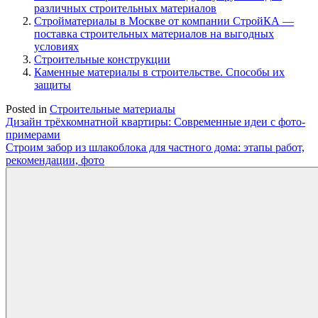
различных строительных материалов
Стройматериалы в Москве от компании СтройКА —
поставка строительных материалов на выгодных
условиях
Строительные конструкции
Каменные материалы в строительстве. Способы их
защиты
Posted in
Строительные материалы
Навигация
Дизайн трёхкомнатной квартиры: Современные идеи с фото-
примерами
по
Строим забор из шлакоблока для частного дома: этапы работ,
записям
рекомендации, фото