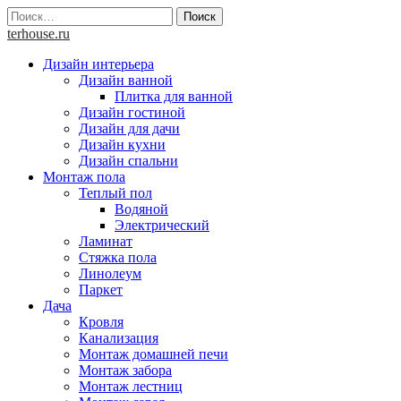
Skip
Найти:
to
terhouse.ru
content
Дизайн интерьера
Дизайн ванной
Плитка для ванной
Дизайн гостиной
Дизайн для дачи
Дизайн кухни
Дизайн спальни
Монтаж пола
Теплый пол
Водяной
Электрический
Ламинат
Стяжка пола
Линолеум
Паркет
Дача
Кровля
Канализация
Монтаж домашней печи
Монтаж забора
Монтаж лестниц