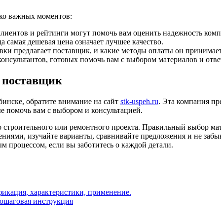
ько важных моментов:
лиентов и рейтинги могут помочь вам оценить надежность комп
 самая дешевая цена означает лучшее качество.
авки предлагает поставщик, и какие методы оплаты он принимает
онсультантов, готовых помочь вам с выбором материалов и отв
й поставщик
бинске, обратите внимание на сайт
stk-uspeh.ru
. Эта компания п
е помочь вам с выбором и консультацией.
строительного или ремонтного проекта. Правильный выбор мате
шениями, изучайте варианты, сравнивайте предложения и не забы
м процессом, если вы заботитесь о каждой детали.
фикация, характеристики, применение.
пошаговая инструкция