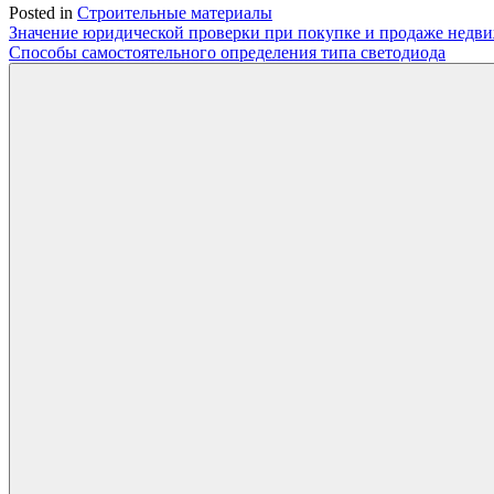
Posted in
Строительные материалы
Навигация
Значение юридической проверки при покупке и продаже недв
Способы самостоятельного определения типа светодиода
по
записям