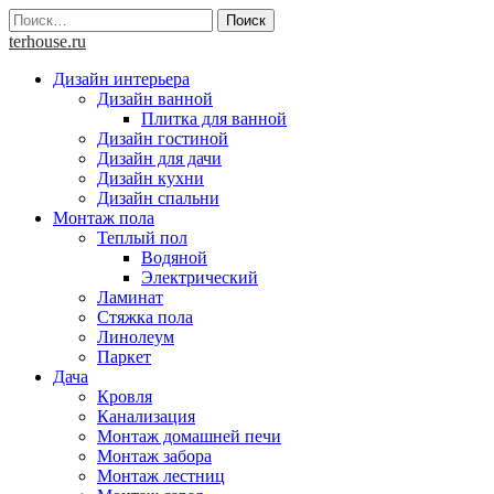
Skip
Найти:
to
terhouse.ru
content
Дизайн интерьера
Дизайн ванной
Плитка для ванной
Дизайн гостиной
Дизайн для дачи
Дизайн кухни
Дизайн спальни
Монтаж пола
Теплый пол
Водяной
Электрический
Ламинат
Стяжка пола
Линолеум
Паркет
Дача
Кровля
Канализация
Монтаж домашней печи
Монтаж забора
Монтаж лестниц