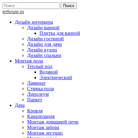
Skip
Найти:
to
terhouse.ru
content
Дизайн интерьера
Дизайн ванной
Плитка для ванной
Дизайн гостиной
Дизайн для дачи
Дизайн кухни
Дизайн спальни
Монтаж пола
Теплый пол
Водяной
Электрический
Ламинат
Стяжка пола
Линолеум
Паркет
Дача
Кровля
Канализация
Монтаж домашней печи
Монтаж забора
Монтаж лестниц