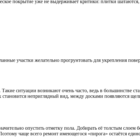
ческое покрытие уже не выдерживает критики: плитки шатаются
аделанные участки желательно прогрунтовать для укрепления пов
. Такие ситуации возникают очень часто, ведь в большинстве с
х становится неприглядный вид, между досками появляются щел
ачительно опустить отметку пола. Добирать её толстым слоем б
 Поэтому чаще всего ремонт имеющегося «пирога» остаётся еди