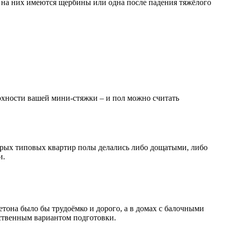
, на них имеются щербины или одна после падения тяжёлого
ерхности вашей мини-стяжки – и пол можно считать
тарых типовых квартир полы делались либо дощатыми, либо
и.
етона было бы трудоёмко и дорого, а в домах с балочными
нственным вариантом подготовки.