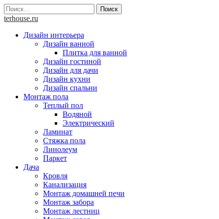
Skip
Найти:
to
terhouse.ru
content
Дизайн интерьера
Дизайн ванной
Плитка для ванной
Дизайн гостиной
Дизайн для дачи
Дизайн кухни
Дизайн спальни
Монтаж пола
Теплый пол
Водяной
Электрический
Ламинат
Стяжка пола
Линолеум
Паркет
Дача
Кровля
Канализация
Монтаж домашней печи
Монтаж забора
Монтаж лестниц