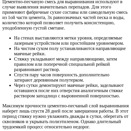
Цементно-песчаную смесь для выравнивания используют в
случае выявления значительных перепадов. Для этого
применяют фабричные сухие составы или самодельную смесь
из 1ой части цемента, 3х равнозначных частей песка и воды,
количество которой позволяет получить консистенцию,
уподобленную густой сметане.
На стенах выставляются метки уровня, определяемые
лазерным устройством или простейшим уровнемером.
На чистом сухом полу устанавливаются направляющие
маячные рейки.
Стяжку укладывают между направляющими, затем
правилом или поперечной специальной рейкой
разравнивают раствор.
Спустя пару часов поверхность дополнительно
затирают деревянным полутерком.
Через сутки демонтируют маячные рейки, заделывают
оставшиеся после них отверстия аналогичным стяжке
раствором заподлицо с выровненной поверхностью.
Максимум прочности цементно-песчаный слой выравнивания
наберет лишь спустя 28 дней после завершения работы. В этот
период стяжку нужно увлажнять дважды в сутки, оберегать от
сквозняков и укрывать полиэтиленом. Однако длительный
трудоемкий процесс относительно недорог.