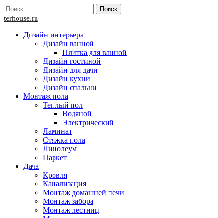
Skip
Найти:
to
terhouse.ru
content
Дизайн интерьера
Дизайн ванной
Плитка для ванной
Дизайн гостиной
Дизайн для дачи
Дизайн кухни
Дизайн спальни
Монтаж пола
Теплый пол
Водяной
Электрический
Ламинат
Стяжка пола
Линолеум
Паркет
Дача
Кровля
Канализация
Монтаж домашней печи
Монтаж забора
Монтаж лестниц