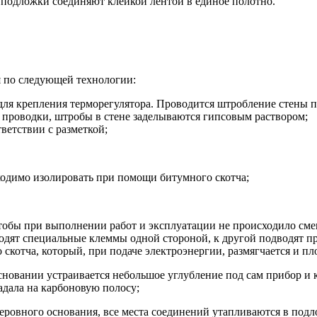
подложки соединяют клейкой лентой в единое полотно.
 по следующей технологии:
 для крепления терморегулятора. Проводится штробление стены п
 проводки, штробы в стене заделываются гипсовым раствором;
ветствии с разметкой;
ходимо изолировать при помощи битумного скотча;
тобы при выполнении работ и эксплуатации не происходило сме
водят специальные клеммы одной стороной, к другой подводят 
котча, который, при подаче электроэнергии, размягчается и пл
новании устраивается небольшое углубление под сам прибор и 
адала на карбоновую полосу;
еровного основания, все места соединений утапливаются в подл