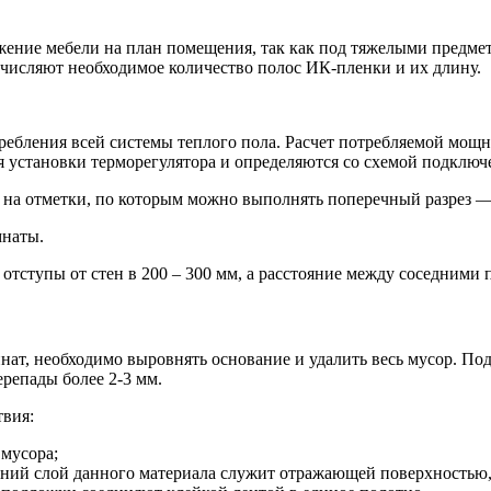
жение мебели на план помещения, так как под тяжелыми предмет
вычисляют необходимое количество полос ИК-пленки и их длину.
ребления всей системы теплого пола. Расчет потребляемой мощн
я установки терморегулятора и определяются со схемой подключ
на отметки, по которым можно выполнять поперечный разрез — о
мнаты.
тступы от стен в 200 – 300 мм, а расстояние между соседними 
нат, необходимо выровнять основание и удалить весь мусор. Под
ерепады более 2-3 мм.
твия:
мусора;
ий слой данного материала служит отражающей поверхностью, к