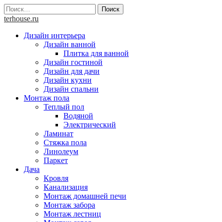
Skip
Найти:
to
terhouse.ru
content
Дизайн интерьера
Дизайн ванной
Плитка для ванной
Дизайн гостиной
Дизайн для дачи
Дизайн кухни
Дизайн спальни
Монтаж пола
Теплый пол
Водяной
Электрический
Ламинат
Стяжка пола
Линолеум
Паркет
Дача
Кровля
Канализация
Монтаж домашней печи
Монтаж забора
Монтаж лестниц