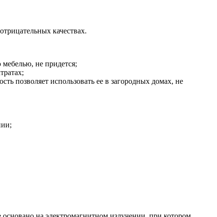
отрицательных качествах.
о мебелью, не придется;
тратах;
ть позволяет использовать ее в загородных домах, не
нии;
е основано на электромагнитном излучении, при котором