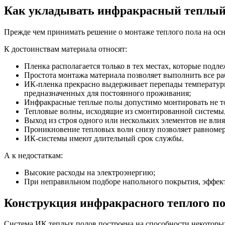
Как укладывать инфракрасный теплый 
Прежде чем принимать решение о монтаже теплого пола на осн
К достоинствам материала относят:
Пленка располагается только в тех местах, которые подле
Простота монтажа материала позволяет выполнить все ра
ИК-пленка прекрасно выдерживает перепады температуры 
предназначенных для постоянного проживания;
Инфракрасные теплые полы допустимо монтировать не то
Тепловые волны, исходящие из смонтированной системы,
Выход из строя одного или нескольких элементов не влия
Проникновение тепловых волн снизу позволяет равномер
ИК-системы имеют длительный срок службы.
А к недостаткам:
Высокие расходы на электроэнергию;
При неправильном подборе напольного покрытия, эффект
Конструкция инфракрасного теплого п
Система ИК теплых полов построена на способности некоторых