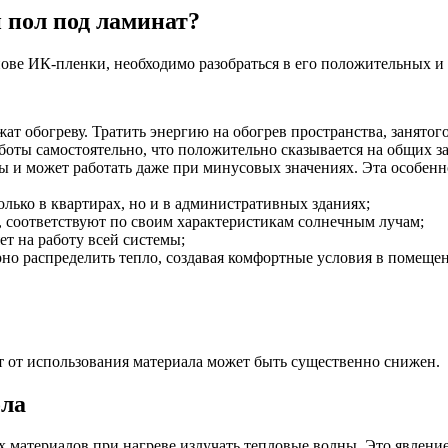
пол под ламинат?
ове ИК-пленки, необходимо разобраться в его положительных и 
жат обогреву. Тратить энергию на обогрев пространства, занятог
боты самостоятельно, что положительно сказывается на общих за
и может работать даже при минусовых значениях. Эта особеннос
лько в квартирах, но и в административных зданиях;
 соответствуют по своим характеристикам солнечным лучам;
ет на работу всей системы;
но распределить тепло, создавая комфортные условия в помеще
 от использования материала может быть существенно снижен.
ола
 материалов при нагреве излучать тепловые волны. Это явлени