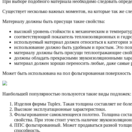
При выборе подобного материала необходимо следовать опре
Существует несколько важных моментов, на которые так же сл
Материалу должны быть присущи такие свойства:
высокий уровень стойкости к механическим и температ
соответствующий показатель теплоизоляционных и гидр
используемый материал должен относиться к категории 
использование должно быть удобным и простым. Это поз
материалу должны быть присущи теплоотражающие свой
должны обладать прекрасными звукоизоляционными хар
материал должен хорошо переносить любые, даже самые 
Может быть использована на пол фольгированная поверхность 
Наибольшей популярностью пользуются такие виды подложек:
Изделия фирмы Tuplex. Такая толщина составляет не бол
Высокие эксплуатационные характеристики.
Фольгированное самоклеющееся полотно. Толщина состав
свойства. При этом стоит учесть наличие звукоизоляцион
ППС фольгированный. Может продаваться разной толщин
способность.