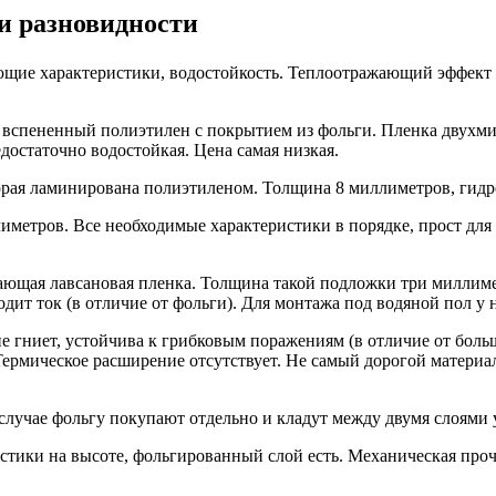
 и разновидности
ие характеристики, водостойкость. Теплоотражающий эффект о
– вспененный полиэтилен с покрытием из фольги. Пленка двух
остаточно водостойкая. Цена самая низкая.
орая ламинирована полиэтиленом. Толщина 8 миллиметров, гидр
етров. Все необходимые характеристики в порядке, прост для 
ющая лавсановая пленка. Толщина такой подложки три миллимет
водит ток (в отличие от фольги). Для монтажа под водяной пол 
 не гниет, устойчива к грибковым поражениям (в отличие от бо
рмическое расширение отсутствует. Не самый дорогой материал, 
случае фольгу покупают отдельно и кладут между двумя слоями у
ики на высоте, фольгированный слой есть. Механическая прочн