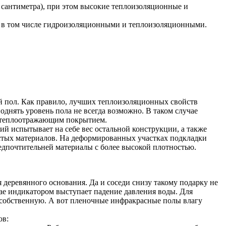
антиметра), при этом высокие теплоизоляционные и
, в том числе гидроизоляционными и теплоизоляционными.
ый пол. Как правило, лучших теплоизоляционных свойств
днять уровень пола не всегда возможно. В таком случае
с теплоотражающим покрытием.
ий испытывает на себе вес остальной конструкции, а также
истых материалов. На деформированных участках подкладки
едпочтительней материалы с более высокой плотностью.
я деревянного основания. Да и соседи снизу такому подарку не
ае индикатором выступает падение давления воды. Для
т собственную. А вот пленочные инфракрасные полы влагу
ов: