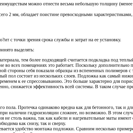
муществам можно отнести весьма небольшую толщину (менее с
его 2 мм, обладает поистине превосходными характеристиками
ит с точки зрения срока службы и затрат на ее установку.
ринято выделять:
атериала, тем более подходящей считается подкладка под тепл
е во всех помещениях это работает. Поскольку дополнительно по
ьной стороны себя показали образцы из вспененных полимеров 
плый пол состоит из нескольких слоев. Подложка как самый нижн
временем к ее спрессовыванию. Это больше характерно для пор
нно, снижается эффективность всей системы. В таком случае пр
о пола. Протечка одинаково вредна как для бетонного, так и дл
при наличии гидроизоляции сложнее, но возможно. В этом случ
ия не столь важна, так как кабели и нагревательные маты имею
бходима как снизу, так и сверху.
евается удобство монтажа подложки. Сравним несколько пример