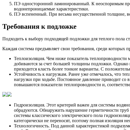
ПЭ односторонний ламинированный. К неоспоримым преи
водонепроницаемые характеристики.
ПЭ вспененный. При весьма несущественной толщине, вс
Требования к подложке
Подходить к выбору подходящей подложки для теплого пола сто?
Каждая система предъявляет свои требования, среди которых п
Теплоизоляция. Чем ниже показатель теплопроводности м
добиваются за счет большей толщины подложки. Однако н
приходится класть более тонкие варианты. С положител
Устойчивость к нагрузкам. Ранее уже отмечалось, что те
нагрузки при ходьбе. Постоянное давление приводит со 
повышаются показатели теплопроводности и, соответстве
Гидроизоляция. Этот критерий важен для системы водяног
обрадуются. Обнаружить нарушение герметичности труб 
системы классического электрического пола гидроизоляц
категорически не переносят, поэтому полная изоляция нео
Технологичность. Под данной характеристикой подразум