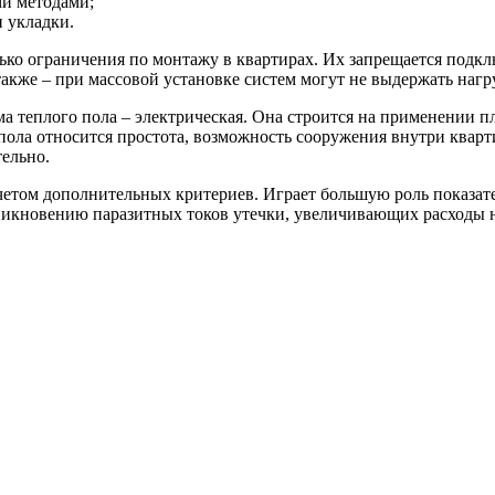
ми методами;
и укладки.
ько ограничения по монтажу в квартирах. Их запрещается подкл
также – при массовой установке систем могут не выдержать нагр
ма теплого пола – электрическая. Она строится на применении 
ола относится простота, возможность сооружения внутри кварти
ельно.
четом дополнительных критериев. Играет большую роль показате
зникновению паразитных токов утечки, увеличивающих расходы 