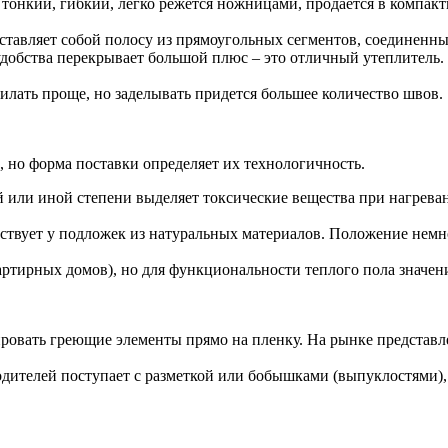
тонкий, гибкий, легко режется ножницами, продается в компактн
авляет собой полосу из прямоугольных сегментов, соединенных
добства перекрывает большой плюс – это отличный утеплитель. 
илать проще, но заделывать придется большее количество швов.
, но форма поставки определяет их технологичность.
й или иной степени выделяет токсические вещества при нагрева
ствует у подложек из натуральных материалов. Положение немно
артирных домов), но для функциональности теплого пола значени
ировать греющие элементы прямо на пленку. На рынке представ
дителей поступает с разметкой или бобышками (выпуклостями),