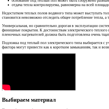
основание под теплый пол может быть сооружено разны
отдача тепла контролируема, равномерна на всей площад
Недостатком теплых полов водяного типа может выступать тол
становится невозможно отследить общее потребление тепла, а 
Универсальная, но сравнительно дорогая в эксплуатации систе
финишные покрытия. К достоинствам электрического теплого п
пленочных нагревателей должна быть подготовлена очень тщат
Подложка под теплый пол электрического типа выбирается с у
фактора могут привести как к коротким замыканиям, так и во
Выбираем материал