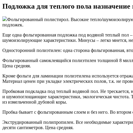
Подложка для теплого пола назначение
Фольгированный полистирол. Высокие тепло/шумоизолирующ
подложек.
Еще одна фольгированная подложка под водяной теплый пол 
шумоизолирующие характеристики. Минусы – легко мнется, нед
Односторонний полиэтилен: одна сторона фольгированная, вт
Фольгированный самоклеящийся полиэтилен толщиной 8 миллим
Цена средняя.
Кроме фольги для ламинации полиэтилена используется отража
Материал ценен при укладке электрических полов, т.к. не про
Пробковая подкладка под теплый водяной пол. Не трескается,
и шумопоглощающие характеристики, экологическая чистота. Те
из измельченной дубовой коры.
Пробка бывает с фольгированным слоем и без него. Во втором 
Экструдированный полипропилен. Все необходимые характерист
десяти сантиметров. Цена средняя.