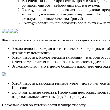
Вспененный полистирол очень прост в укладке. Он 
большом минусе – деформация под нагрузкой.
Экструдированный пенополистирол в рулонах предст
толщины, да и швы необходимо заделывать. Все неу
эксплуатационные качества. (рис. 2)
Экструдированный пенополистирол в листах – наст
Фактически все три варианта изготовлены из одного материала
Экологичность. Каждая из синтетических подкладок в то
для жилых помещений.
Устойчивость к биологическим влияниям – напрочь отсут
качестве утеплителя ее использовать не рекомендуется.
Звукоизоляция – это в целом большой плюс (для многокв
Устойчивость к высоким температурам – позволяет монт
Цельсию.
Дополнительные качества. Продукция некоторых произво
нагревательные элементы (трубы, провода).
Несколько слов об устойчивости к ультрафиолету.