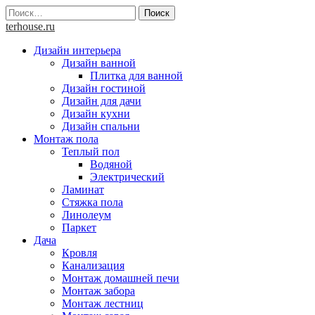
Skip
Найти:
to
terhouse.ru
content
Дизайн интерьера
Дизайн ванной
Плитка для ванной
Дизайн гостиной
Дизайн для дачи
Дизайн кухни
Дизайн спальни
Монтаж пола
Теплый пол
Водяной
Электрический
Ламинат
Стяжка пола
Линолеум
Паркет
Дача
Кровля
Канализация
Монтаж домашней печи
Монтаж забора
Монтаж лестниц