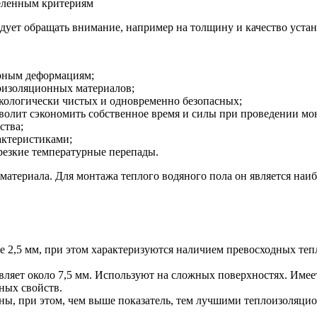
деленным критериям
едует обращать внимание, например на толщину и качество уста
урным деформациям;
оизоляционных материалов;
экологически чистых и одновременно безопасных;
волит сэкономить собственное время и силы при проведении мо
ства;
актеристиками;
резкие температурные перепады.
материала. Для монтажа теплого водяного пола он является наи
ее 2,5 мм, при этом характеризуются наличием превосходных т
ляет около 7,5 мм. Используют на сложных поверхностях. Имее
ных свойств.
ы, при этом, чем выше показатель, тем лучшими теплоизоляци