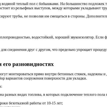
д водяной теплый пол с бобышками. На большинство подложек т
остоит из рельефных выступов, между которыми укладывают тр
руют трубы, не позволяя им смещаться в стороны. Дополнительн
теплопроводностью, водостойкий, хороший звукоизолятор. Если
 для соединения друг с другом, что предельно упрощает процед
и его разновидностях
гут монтироваться прямо внутри бетонных стяжек, надежны и д
бор вариантов сооружения поверхности для укладки.
в:
 на разных видах топлива, в которых подключение теплого пола
оки безотказной работы от 10-15 лет;