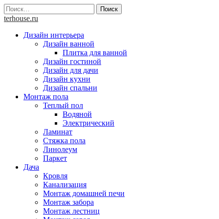
Skip
Найти:
to
terhouse.ru
content
Дизайн интерьера
Дизайн ванной
Плитка для ванной
Дизайн гостиной
Дизайн для дачи
Дизайн кухни
Дизайн спальни
Монтаж пола
Теплый пол
Водяной
Электрический
Ламинат
Стяжка пола
Линолеум
Паркет
Дача
Кровля
Канализация
Монтаж домашней печи
Монтаж забора
Монтаж лестниц