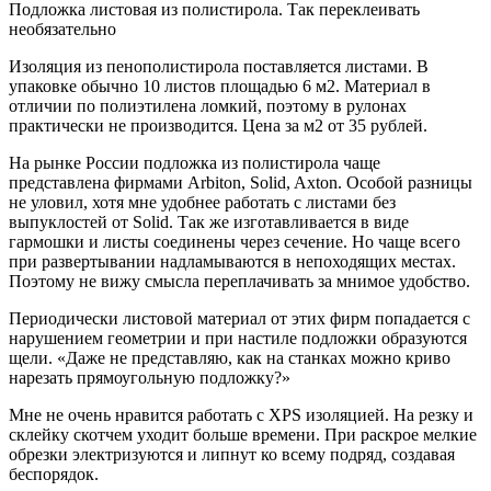
Подложка листовая из полистирола. Так переклеивать
необязательно
Изоляция из пенополистирола поставляется листами. В
упаковке обычно 10 листов площадью 6 м2. Материал в
отличии по полиэтилена ломкий, поэтому в рулонах
практически не производится. Цена за м2 от 35 рублей.
На рынке России подложка из полистирола чаще
представлена фирмами Arbiton, Solid, Axton. Особой разницы
не уловил, хотя мне удобнее работать с листами без
выпуклостей от Solid. Так же изготавливается в виде
гармошки и листы соединены через сечение. Но чаще всего
при развертывании надламываются в непоходящих местах.
Поэтому не вижу смысла переплачивать за мнимое удобство.
Периодически листовой материал от этих фирм попадается с
нарушением геометрии и при настиле подложки образуются
щели. «Даже не представляю, как на станках можно криво
нарезать прямоугольную подложку?»
Мне не очень нравится работать с XPS изоляцией. На резку и
склейку скотчем уходит больше времени. При раскрое мелкие
обрезки электризуются и липнут ко всему подряд, создавая
беспорядок.