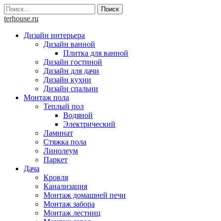
Skip
Найти:
to
terhouse.ru
content
Дизайн интерьера
Дизайн ванной
Плитка для ванной
Дизайн гостиной
Дизайн для дачи
Дизайн кухни
Дизайн спальни
Монтаж пола
Теплый пол
Водяной
Электрический
Ламинат
Стяжка пола
Линолеум
Паркет
Дача
Кровля
Канализация
Монтаж домашней печи
Монтаж забора
Монтаж лестниц