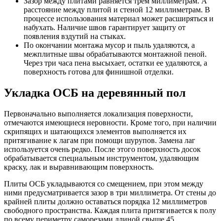
Зазор между плитами равняется трем миллиметрам. А
расстояние между плитой и стеной 12 миллиметрам. В
процессе использования материал может расширяться и
набухать. Наличие швов гарантирует защиту от
появления вздутий на стыках.
По окончании монтажа мусор и пыль удаляются, а
межплитные швы обрабатываются монтажной пеной.
Через три часа пена высыхает, остатки ее удаляются, а
поверхность готова для финишной отделки.
Укладка ОСБ на деревянный пол
Первоначально выполняется локализация поверхности,
отмечаются имеющиеся неровности. Кроме того, при наличии
скрипящих и шатающихся элементов выполняется их
притягивание к лагам при помощи шурупов. Замена лаг
используется очень редко. После этого поверхность досок
обрабатывается специальным инструментом, удаляющим
краску, лак и выравнивающим поверхность.
Плиты ОСБ укладываются со смещением, при этом между
ними предусматривается зазор в три миллиметра. От стены до
крайней плиты должно оставаться порядка 12 миллиметров
свободного пространства. Каждая плита притягивается к полу
по всему периметру саморезами длиной свыше 45