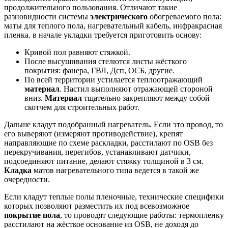
продолжительного пользования. Отличают такие
разновидности системы
электрического
обогреваемого пола:
маты для теплого пола, нагревательный кабель, инфракрасная
пленка. в начале укладки требуется приготовить основу:
Кривой пол равняют стяжкой.
После высушивания стелются листы жёсткого
покрытия: фанера, ГВЛ, Дсп, ОСБ, другие.
По всей территории устилается теплоотражающий
материал
. Настил выполняют отражающей стороной
вниз.
Материал
тщательно закрепляют между собой
скотчем для строительных работ.
Дальше кладут подобранный нагреватель. Если это провод, то
его выверяют (измеряют противодействие), крепят
направляющие по схеме раскладки, расстилают по OSB без
перекручивания, перегибов, устанавливают датчики,
подсоединяют питание, делают стяжку толщиной в 3 см.
Кладка
матов нагревательного типа ведется в такой же
очередности.
Если кладут теплые полы пленочные, технические специфики
которых позволяют разместить их под всевозможное
покрытие пола
, то проводят следующие работы: термопленку
расстилают на жёсткое основание из OSB, не доходя до