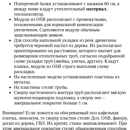
Поперечной балки устанавливают с шажком 60 см, а
между ними кладут утеплительный
материал
,
теплоизолятор.
Модули из OSB располагают с промежутками,
положенными для нормальной компенсации
увеличения. Сцепляются модули обычным
защелкивающим замком.
Для способа напольной укладки из реек древесины
требуется черновой настил из дерева. Их располагают
ориентированно на расстоянии, которого хватает для
размещения отопительных труб, согласно подобранной
схеме укладки труб (змейка, улитка, другие). Кладут
планки, модули из OSB строго выполняя схему
раскладки.
На настеленные модели устанавливают пластины из
металла.
На пластины стелят трубы.
Сверху настеленного контура труб располагают мягкую
шумопоглощающую подложку, а сверху нее –
завершальное покрытие больше 1 см.
Внимание! Если ложится на обогреваемый пол кафельная
плитка, линолеум, то сверху пластин стелят Дсп, OSB, фанеру,
доски из дерева, ГВЛ. Их крепят, стыки зашпаклевывают. При
этом завершальное покрытие стелят обыкновенным способом.