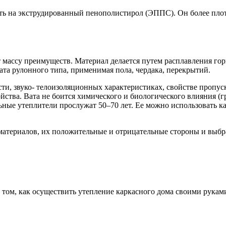
ить на экструдированный пенополистирол (ЭППС). Он более пло
 массу преимуществ. Материал делается путем расплавления горн
ата рулонного типа, применимая пола, чердака, перекрытий.
ти, звуко- телоизоляционных характеристиках, свойстве пропуск
йства. Вата не боится химического и биологического влияния (гр
ые утеплители прослужат 50–70 лет. Ее можно использовать как
материалов, их положительные и отрицательные стороны и выбр
в том, как осуществить утепление каркасного дома своими рука