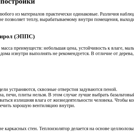
 постройки
 любого из материалов практически одинаковые. Различия наблюд
е позволяет теплу, вырабатываемому внутри помещения, выходить
тирол (ЭППС)
о масса преимуществ: небольшая цена, устойчивость к влаге, ма
дома изнутри выполнять не рекомендуется. В отличие от дерева
ели устраняются, сквозные отверстия задуваются пеной.
на, печи, плиты нельзя. В этом случае лучше выбрать базальтовы
ваться излишняя влага от жизнедеятельности человека. Чтобы к
спечить хорошую вентиляцию внутри.
е каркасных стен. Теплоизолятор делается на основе целлюлозы,