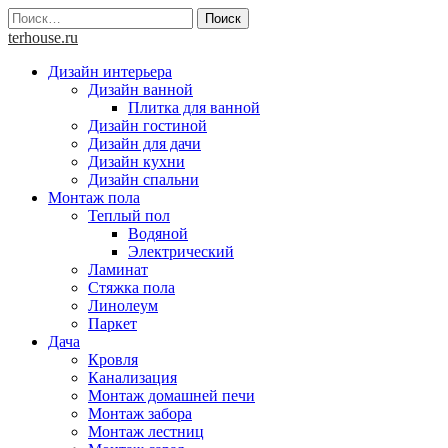
Skip
Найти:
to
terhouse.ru
content
Дизайн интерьера
Дизайн ванной
Плитка для ванной
Дизайн гостиной
Дизайн для дачи
Дизайн кухни
Дизайн спальни
Монтаж пола
Теплый пол
Водяной
Электрический
Ламинат
Стяжка пола
Линолеум
Паркет
Дача
Кровля
Канализация
Монтаж домашней печи
Монтаж забора
Монтаж лестниц