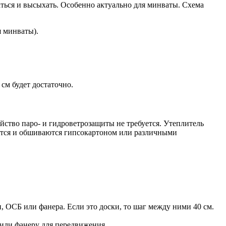
ться и высыхать. Особенно актуально для минваты. Схема
я минваты).
см будет достаточно.
ойство паро- и гидроветрозащиты не требуется. Утеплитель
аются и обшиваются гипсокартоном или различными
 ОСБ или фанера. Если это доски, то шаг между ними 40 см.
 или фанеру для передвижения.