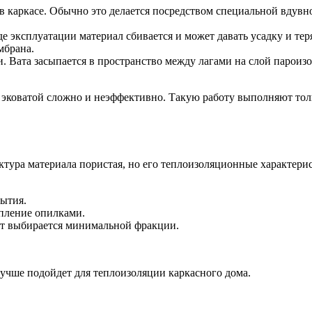
 каркасе. Обычно это делается посредством специальной вдувно
е эксплуатации материал сбивается и может давать усадку и те
мбрана.
. Вата засыпается в пространство между лагами на слой пароизо
 эковатой сложно и неэффективно. Такую работу выполняют тол
тура материала пористая, но его теплоизоляционные характерис
рытия.
пление опилками.
ит выбирается минимальной фракции.
лучше подойдет для теплоизоляции каркасного дома.