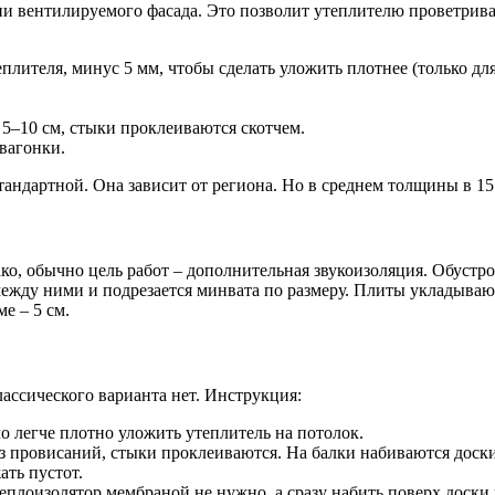
и вентилируемого фасада. Это позволит утеплителю проветрива
плителя, минус 5 мм, чтобы сделать уложить плотнее (только дл
5–10 см, стыки проклеиваются скотчем.
вагонки.
андартной. Она зависит от региона. Но в среднем толщины в 15 
ако, обычно цель работ – дополнительная звукоизоляция. Обустр
 между ними и подрезается минвата по размеру. Плиты укладыв
е – 5 см.
ассического варианта нет. Инструкция:
о легче плотно уложить утеплитель на потолок.
з провисаний, стыки проклеиваются. На балки набиваются доски,
ать пустот.
теплоизолятор мембраной не нужно, а сразу набить поверх доски