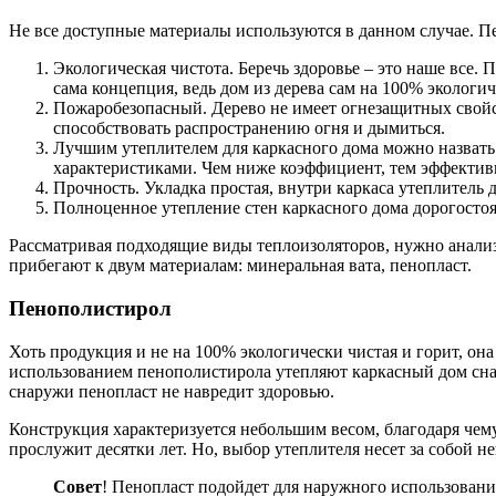
Не все доступные материалы используются в данном случае. Пе
Экологическая чистота. Беречь здоровье – это наше все. 
сама концепция, ведь дом из дерева сам на 100% экологи
Пожаробезопасный. Дерево не имеет огнезащитных свойст
способствовать распространению огня и дымиться.
Лучшим утеплителем для каркасного дома можно назвать 
характеристиками. Чем ниже коэффициент, тем эффектив
Прочность. Укладка простая, внутри каркаса утеплитель д
Полноценное утепление стен каркасного дома дорогостоя
Рассматривая подходящие виды теплоизоляторов, нужно анализ
прибегают к двум материалам: минеральная вата, пенопласт.
Пенополистирол
Хоть продукция и не на 100% экологически чистая и горит, он
использованием пенополистирола утепляют каркасный дом сна
снаружи пенопласт не навредит здоровью.
Конструкция характеризуется небольшим весом, благодаря чему
прослужит десятки лет. Но, выбор утеплителя несет за собой 
Совет
! Пенопласт подойдет для наружного использования