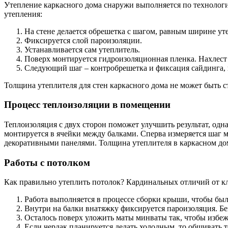
Утепление каркасного дома снаружи выполняется по технологи
утепления:
На стене делается обрешетка с шагом, равным ширине уте
Фиксируется слой пароизоляции.
Устанавливается сам утеплитель.
Поверх монтируется гидроизоляционная пленка. Нахлест 
Следующий шаг – контробрешетка и фиксация сайдинга, 
Толщина утеплителя для стен каркасного дома не может быть ст
Процесс теплоизоляции в помещении
Теплоизоляция с двух сторон поможет улучшить результат, одн
монтируется в ячейки между балками. Сперва измеряется шаг
декоративными панелями. Толщина утеплителя в каркасном дом
Работы с потолком
Как правильно утеплить потолок? Кардинальных отличий от кл
Работа выполняется в процессе сборки крыши, чтобы был
Внутри на балки внатяжку фиксируется пароизоляция. Бе
Осталось поверх уложить маты минваты так, чтобы избеж
Если чердак планируется делать холодным, то обшивать 