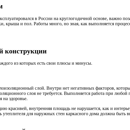
м
сплуатировался в России на круглогодичной основе, важно позаб
ки, крыша и пол. Работы много, но зная, как выполняется проце
й конструкции
аждого из которых есть свои плюсы и минусы.
плоизоляционный слой. Внутри нет негативных факторов, которы
золяционного слоя не требуется. Выполняется работа при любой
 на здоровье.
ию красивей, внутренняя площадь не нарушается, как и интерьер
ть утеплителя для наружных стен каркасного дома должна быть 