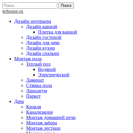
Skip
Найти:
to
terhouse.ru
content
Дизайн интерьера
Дизайн ванной
Плитка для ванной
Дизайн гостиной
Дизайн для дачи
Дизайн кухни
Дизайн спальни
Монтаж пола
Теплый пол
Водяной
Электрический
Ламинат
Стяжка пола
Линолеум
Паркет
Дача
Кровля
Канализация
Монтаж домашней печи
Монтаж забора
Монтаж лестниц