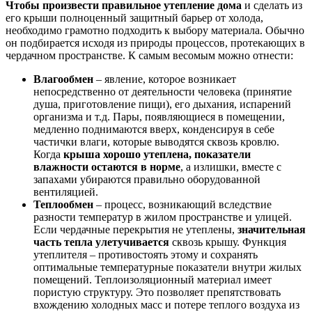
Чтобы произвести правильное утепление дома
и сделать из
его крыши полноценный защитный барьер от холода,
необходимо грамотно подходить к выбору материала. Обычно
он подбирается исходя из природы процессов, протекающих в
чердачном пространстве. К самым весомым можно отнести:
Влагообмен
– явление, которое возникает
непосредственно от деятельности человека (принятие
душа, приготовление пищи), его дыхания, испарений
организма и т.д. Пары, появляющиеся в помещении,
медленно поднимаются вверх, конденсируя в себе
частички влаги, которые выводятся сквозь кровлю.
Когда
крыша хорошо утеплена, показатели
влажности остаются в норме
, а излишки, вместе с
запахами убираются правильно оборудованной
вентиляцией.
Теплообмен
– процесс, возникающий вследствие
разности температур в жилом пространстве и улицей.
Если чердачные перекрытия не утеплены,
значительная
часть тепла улетучивается
сквозь крышу. Функция
утеплителя – противостоять этому и сохранять
оптимальные температурные показатели внутри жилых
помещений. Теплоизоляционный материал имеет
пористую структуру. Это позволяет препятствовать
вхождению холодных масс и потере теплого воздуха из