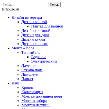
Skip
Найти:
to
terhouse.ru
content
Дизайн интерьера
Дизайн ванной
Плитка для ванной
Дизайн гостиной
Дизайн для дачи
Дизайн кухни
Дизайн спальни
Монтаж пола
Теплый пол
Водяной
Электрический
Ламинат
Стяжка пола
Линолеум
Паркет
Дача
Кровля
Канализация
Монтаж домашней печи
Монтаж забора
Монтаж лестниц