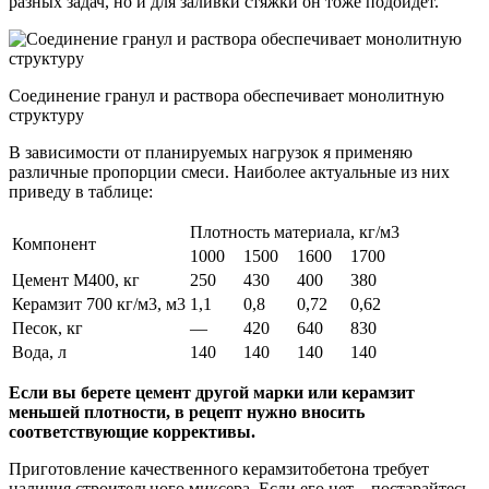
разных задач, но и для заливки стяжки он тоже подойдет.
Соединение гранул и раствора обеспечивает монолитную
структуру
В зависимости от планируемых нагрузок я применяю
различные пропорции смеси. Наиболее актуальные из них
приведу в таблице:
Плотность материала, кг/м3
Компонент
1000
1500
1600
1700
Цемент М400, кг
250
430
400
380
Керамзит 700 кг/м3, м3
1,1
0,8
0,72
0,62
Песок, кг
—
420
640
830
Вода, л
140
140
140
140
Если вы берете цемент другой марки или керамзит
меньшей плотности, в рецепт нужно вносить
соответствующие коррективы.
Приготовление качественного керамзитобетона требует
наличия строительного миксера. Если его нет – постарайтесь