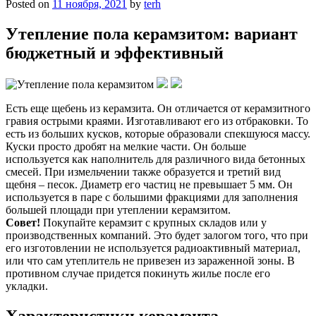
Posted on
11 ноября, 2021
by
terh
Утепление пола керамзитом: вариант
бюджетный и эффективный
Есть еще щебень из керамзита. Он отличается от керамзитного
гравия острыми краями. Изготавливают его из отбраковки. То
есть из больших кусков, которые образовали спекшуюся массу.
Куски просто дробят на мелкие части. Он больше
используется как наполнитель для различного вида бетонных
смесей. При измельчении также образуется и третий вид
щебня – песок. Диаметр его частиц не превышает 5 мм. Он
используется в паре с большими фракциями для заполнения
большей площади при утеплении керамзитом.
Совет!
Покупайте керамзит с крупных складов или у
производственных компаний. Это будет залогом того, что при
его изготовлении не используется радиоактивный материал,
или что сам утеплитель не привезен из зараженной зоны. В
противном случае придется покинуть жилье после его
укладки.
Характеристики керамзита