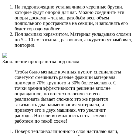
На гидроизоляцию устанавливаю черепные бруски,
которые будут опорой для лаг. Можно соединить эти
опоры досками – так мы разобьём весь объем
подпольного пространства на секции, и заполнять его
будет гораздо удобнее.
Пол засыпаю керамзитом. Материал укладываю слоями
по 5 – 10 см: засыпал, разровнял, аккуратно утрамбовал,
повторил.
Заполнение пространства под полом
Чтобы было меньше крупных пустот, специалисты
советуют смешивать разные фракции материала:
примерно 70% крупного и 30% более мелкого. С
точки зрения эффективности решение вполне
оправданное, но вот технологически его
реализовать бывает сложно: это же придется
заказывать два наименования материала, и
привезут его в двух машинах, что увеличит
расходы. Но если возможность есть – смело
работаем по такой схеме!
Поверх теплоизоляционного слоя настилаю лаги,