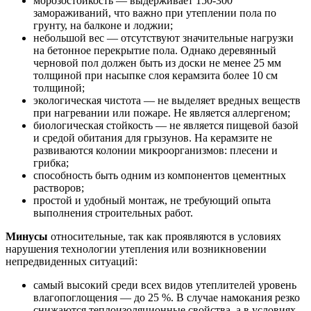
морозостойкость — выдерживает 150-300
замораживаний, что важно при утеплении пола по
грунту, на балконе и лоджии;
небольшой вес — отсутствуют значительные нагрузки
на бетонное перекрытие пола. Однако деревянный
черновой пол должен быть из доски не менее 25 мм
толщиной при насыпке слоя керамзита более 10 см
толщиной;
экологическая чистота — не выделяет вредных веществ
при нагревании или пожаре. Не является аллергеном;
биологическая стойкость — не является пищевой базой
и средой обитания для грызунов. На керамзите не
развиваются колонии микроорганизмов: плесени и
грибка;
способность быть одним из компонентов цементных
растворов;
простой и удобный монтаж, не требующий опыта
выполнения строительных работ.
Минусы
относительные, так как проявляются в условиях
нарушения технологии утепления или возникновении
непредвиденных ситуаций:
самый высокий среди всех видов утеплителей уровень
влагопоглощения — до 25 %. В случае намокания резко
снижаются теплоизоляционные свойства, а в условиях