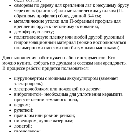
саморезы по дереву для крепления лаг к несущему брусу
через верх (длинные) или металлическим уголкам (П-
образному профилю) сбоку, длиной 3-4 см;
металлические уголки или П-образный профиль для
крепления бруса к бетонному основанию;
демпферную ленту;
полиэтиленовую пленку или любой другой рулонный
гидроизоляционный материал (можно воспользоваться
полимерными смесями или битумными мастиками).
Для выполнения работ нужен набор инструментов. Его
можно купить, собрать по друзьям и соседям или арендовать.
В процессе работы придется пользоваться:
шуруповертом с мощным аккумулятором (заменяет
электродрель);
электролобзиком или ножовкой по дереву;
виброплитой– необходима для уплотнения керамзита
при утеплении земляного пола;
ведром;
рулеткой;
правилом или ровной рейкой;
нивелиром, лучше лазерным;
лопатой;
гвоздодером;