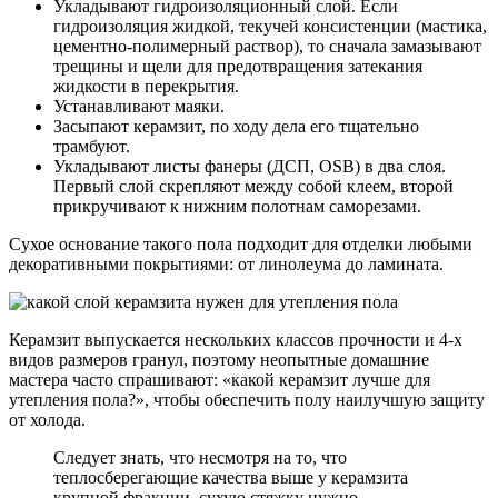
Укладывают гидроизоляционный слой. Если
гидроизоляция жидкой, текучей консистенции (мастика,
цементно-полимерный раствор), то сначала замазывают
трещины и щели для предотвращения затекания
жидкости в перекрытия.
Устанавливают маяки.
Засыпают керамзит, по ходу дела его тщательно
трамбуют.
Укладывают листы фанеры (ДСП, OSB) в два слоя.
Первый слой скрепляют между собой клеем, второй
прикручивают к нижним полотнам саморезами.
Сухое основание такого пола подходит для отделки любыми
декоративными покрытиями: от линолеума до ламината.
Керамзит выпускается нескольких классов прочности и 4-х
видов размеров гранул, поэтому неопытные домашние
мастера часто спрашивают: «какой керамзит лучше для
утепления пола?», чтобы обеспечить полу наилучшую защиту
от холода.
Следует знать, что несмотря на то, что
теплосберегающие качества выше у керамзита
крупной фракции, сухую стяжку нужно