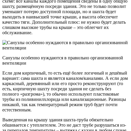
схеме: все каналы каждого помещения сведены в одну общую
шахту, размещённую посреди здания. Это не только позволит
уменьшит потерю доступной площади, но и шахта будет
выходить в наивысшей точке крыши, а высота обеспечит
качество тяги. Дополнительный плюс: не нужно будет делать
слишком высокие трубы на крыше – это облегчит их
обслуживание.
Санузлы особенно нуждаются в правильно организованной
вентиляции
Если дом кирпичный, то есть ещё более логичный и дешёвый
вариант: сама шахта и является каналом/каналами. А если дом
каркасный, деревянный или его просто реконструируют (то
есть, кирпичную шахту посреди здания не сделать без
полного «разгрома»), то обычно используют пластиковые
трубы из поливинилхлорида или канализационные. Разницы
никакой, так как температурный режим труб будет почти
естественным.
Выведенная на крышу здания шахта-труба обязательно
обшивается с утеплителем. Это не даст трубе разрушаться из-
за перепадов температуры – вытяжка с кухни в любом случае