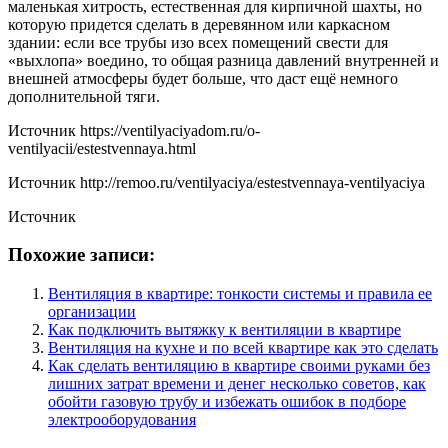
маленькая хитрость, естественная для кирпичной шахты, но
которую придется сделать в деревянном или каркасном
здании: если все трубы изо всех помещений свести для
«выхлопа» воедино, то общая разница давлений внутренней и
внешней атмосферы будет больше, что даст ещё немного
дополнительной тяги.
Источник
https://ventilyaciyadom.ru/o-
ventilyacii/estestvennaya.html
Источник
http://remoo.ru/ventilyaciya/estestvennaya-ventilyaciya
Источник
Похожие записи:
Вентиляция в квартире: тонкости системы и правила ее
организации
Как подключить вытяжку к вентиляции в квартире
Вентиляция на кухне и по всей квартире как это сделать
Как сделать вентиляцию в квартире своими руками без
лишних затрат времени и денег несколько советов, как
обойти газовую трубу и избежать ошибок в подборе
электрооборудования