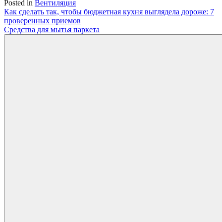
Posted in
Вентиляция
Навигация
Как сделать так, чтобы бюджетная кухня выглядела дороже: 7
проверенных приемов
по
Средства для мытья паркета
записям