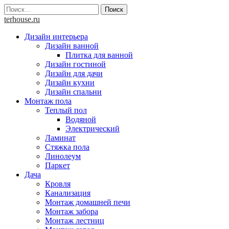
Skip
Найти:
to
terhouse.ru
content
Дизайн интерьера
Дизайн ванной
Плитка для ванной
Дизайн гостиной
Дизайн для дачи
Дизайн кухни
Дизайн спальни
Монтаж пола
Теплый пол
Водяной
Электрический
Ламинат
Стяжка пола
Линолеум
Паркет
Дача
Кровля
Канализация
Монтаж домашней печи
Монтаж забора
Монтаж лестниц