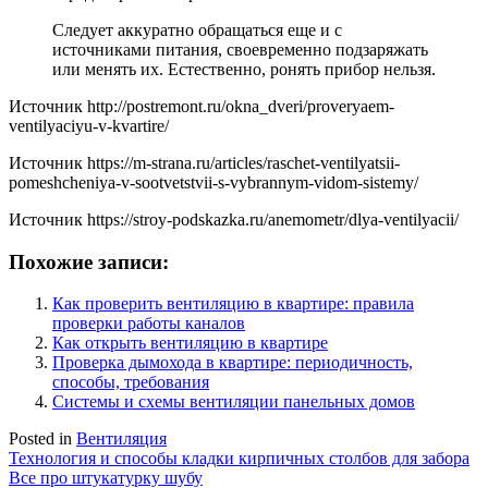
Следует аккуратно обращаться еще и с
источниками питания, своевременно подзаряжать
или менять их. Естественно, ронять прибор нельзя.
Источник
http://postremont.ru/okna_dveri/proveryaem-
ventilyaciyu-v-kvartire/
Источник
https://m-strana.ru/articles/raschet-ventilyatsii-
pomeshcheniya-v-sootvetstvii-s-vybrannym-vidom-sistemy/
Источник
https://stroy-podskazka.ru/anemometr/dlya-ventilyacii/
Похожие записи:
Как проверить вентиляцию в квартире: правила
проверки работы каналов
Как открыть вентиляцию в квартире
Проверка дымохода в квартире: периодичность,
способы, требования
Системы и схемы вентиляции панельных домов
Posted in
Вентиляция
Навигация
Технология и способы кладки кирпичных столбов для забора
Все про штукатурку шубу