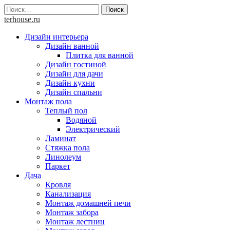
Skip
Найти:
to
terhouse.ru
content
Дизайн интерьера
Дизайн ванной
Плитка для ванной
Дизайн гостиной
Дизайн для дачи
Дизайн кухни
Дизайн спальни
Монтаж пола
Теплый пол
Водяной
Электрический
Ламинат
Стяжка пола
Линолеум
Паркет
Дача
Кровля
Канализация
Монтаж домашней печи
Монтаж забора
Монтаж лестниц