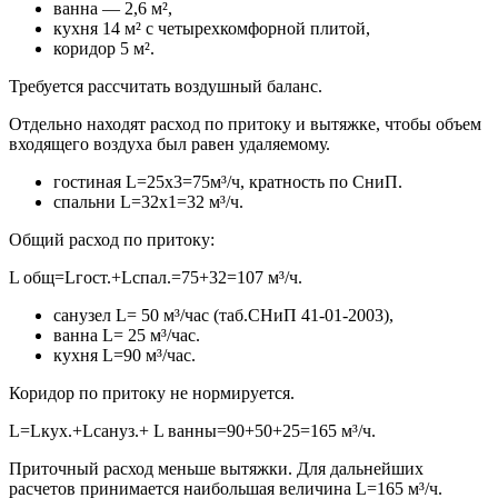
ванна — 2,6 м²,
кухня 14 м² с четырехкомфорной плитой,
коридор 5 м².
Требуется рассчитать воздушный баланс.
Отдельно находят расход по притоку и вытяжке, чтобы объем
входящего воздуха был равен удаляемому.
гостиная L=25х3=75м³/ч, кратность по СниП.
спальни L=32х1=32 м³/ч.
Общий расход по притоку:
L общ=Lгост.+Lспал.=75+32=107 м³/ч.
санузел L= 50 м³/час (таб.СНиП 41-01-2003),
ванна L= 25 м³/час.
кухня L=90 м³/час.
Коридор по притоку не нормируется.
L=Lкух.+Lсануз.+ L ванны=90+50+25=165 м³/ч.
Приточный расход меньше вытяжки. Для дальнейших
расчетов принимается наибольшая величина L=165 м³/ч.