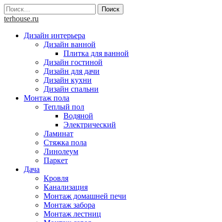
Skip
Найти:
to
terhouse.ru
content
Дизайн интерьера
Дизайн ванной
Плитка для ванной
Дизайн гостиной
Дизайн для дачи
Дизайн кухни
Дизайн спальни
Монтаж пола
Теплый пол
Водяной
Электрический
Ламинат
Стяжка пола
Линолеум
Паркет
Дача
Кровля
Канализация
Монтаж домашней печи
Монтаж забора
Монтаж лестниц