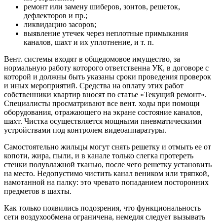
ремонт или замену шиберов, зонтов, решеток,
дефлекторов и пр.;
ликвидацию засоров;
выявление утечек через неплотные примыкания
каналов, шахт и их уплотнение, и т. п.
Вент. системы входят в общедомовое имущество, за
нормальную работу которого ответственна УК, в договоре с
которой и должны быть указаны сроки проведения проверок
и иных мероприятий. Средства на оплату этих работ
собственники квартир вносят по статье «Текущий ремонт».
Специалисты просматривают все вент. ходы при помощи
оборудования, отражающего на экране состояние каналов,
шахт. Чистка осуществляется мощными пневматическими
устройствами под контролем видеоаппаратуры.
Самостоятельно жильцы могут снять решетку и отмыть ее от
копоти, жира, пыли, и в канале только слегка протереть
стенки полувлажной тканью, после чего решетку установить
на место. Недопустимо чистить канал веником или тряпкой,
намотанной на палку: это чревато попаданием посторонних
предметов в шахты.
Как только появились подозрения, что функциональность
сети воздухообмена ограничена, немедля следует вызывать