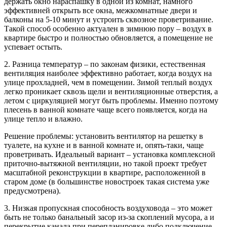
держать окно нараспашку в одной из комнат, намного
эффективней открыть все окна, межкомнатные двери и
балконы на 5-10 минут и устроить сквозное проветривание.
Такой способ особенно актуален в зимнюю пору – воздух в
квартире быстро и полностью обновляется, а помещение не
успевает остыть.
2. Разница температур – по законам физики, естественная
вентиляция наиболее эффективно работает, когда воздух на
улице прохладней, чем в помещении. Зимой теплый воздух
легко проникает сквозь щели и вентиляционные отверстия, а
летом с циркуляцией могут быть проблемы. Именно поэтому
плесень в ванной комнате чаще всего появляется, когда на
улице тепло и влажно.
Решение проблемы: установить вентилятор на решетку в
туалете, на кухне и в ванной комнате и, опять-таки, чаще
проветривать. Идеальный вариант – установка комплексной
приточно-вытяжной вентиляции, но такой проект требует
масштабной реконструкции в квартире, расположенной в
старом доме (в большинстве новостроек такая система уже
предусмотрена).
3. Низкая пропускная способность воздуховода – это может
быть не только банальный засор из-за скоплений мусора, а и
перекрытие канала при перепланировке либо подключение