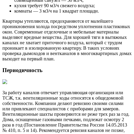
совмещенный санузел — 50 м3/ч;
кухня требует 90 м3/ч свежего воздуха;
комнаты — 3 м3/ч на 1 квадрат площади.
Квартиры утепляются, предохраняются от малейшего
проникновения холода посредством уплотнения пластиковых
окон. Современные отделочные и мебельные материалы
выделяют вредные вещества. Для хорошей тяги в вытяжных
каналах не хватает приточного воздуха, который с трудом
проникает в изолированную квартиру. В таких условиях
проверка дымоходов и вентканалов в многоквартирных домах
выходит на первый план.
Периодичность
За работу каналов отвечает управляющая организация или
ТСЖ, т.к. вентиляционные ходы относятся к общедомовой
собственности. Компании делают ревизию своими силами
или привлекают специалистов с приборами для замеров.
Вентиляционные шахты проверяются не реже трех раз за год.
Дома, оснащенные газовыми печками, подлежат осмотру 2
раза в год (Постановление Правительства России 14.05.2013
№ 410, п. 5 и 14). Рекомендуется ревизия каналов не позже,