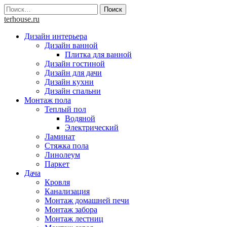
Skip
Найти:
to
terhouse.ru
content
Дизайн интерьера
Дизайн ванной
Плитка для ванной
Дизайн гостиной
Дизайн для дачи
Дизайн кухни
Дизайн спальни
Монтаж пола
Теплый пол
Водяной
Электрический
Ламинат
Стяжка пола
Линолеум
Паркет
Дача
Кровля
Канализация
Монтаж домашней печи
Монтаж забора
Монтаж лестниц