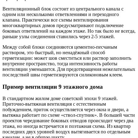
Вентиляционный блок состоит из центрального канала с
одним или несколькими ответвлениями и переходного
клапана. Практически все схемы вентилирования
многоквартирных домов предусматривают подключение
боковых ответвлений на каждом этаже. Но так было не всегда,
раньше узлы соединения ставились через 2-5 этажей.
Между собой блоки соединяются цементно-песчаным
раствором, это быстрый, но ненадёжный способ
герметизации: может шов сместиться или раствор заполнить
внутренне пространство, тогда интенсивность работы
вентиляции уменьшится. Для предотвращения нежелательных
последствий швы герметизируются силиконовым клеем.
Пример вентиляции 9 этажного дома
В стандартном жилом доме советской эпохи 9 этажей.
Приточно-вытяжная вентиляция с естественным
побуждением, приток осуществляется через окна и двери, а
вытяжка работает по схеме «ствол-спутник». В большей части
проектов чередование боковых отводов происходит через два
этажа, но иногда встречается и поэтажная схема. Из квартир
последних двух уровней воздух вытягивается по отдельным
каналам, а не в общую шахту.