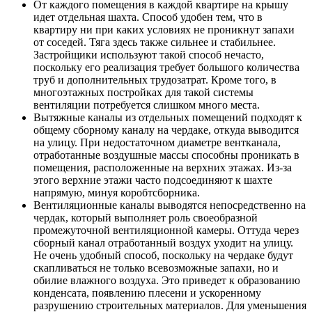
От каждого помещения в каждой квартире на крышу
идет отдельная шахта. Способ удобен тем, что в
квартиру ни при каких условиях не проникнут запахи
от соседей. Тяга здесь также сильнее и стабильнее.
Застройщики используют такой способ нечасто,
поскольку его реализация требует большого количества
труб и дополнительных трудозатрат. Кроме того, в
многоэтажных постройках для такой системы
вентиляции потребуется слишком много места.
Вытяжные каналы из отдельных помещений подходят к
общему сборному каналу на чердаке, откуда выводится
на улицу. При недостаточном диаметре вентканала,
отработанные воздушные массы способны проникать в
помещения, расположенные на верхних этажах. Из-за
этого верхние этажи часто подсоединяют к шахте
напрямую, минуя коробтсборника.
Вентиляционные каналы выводятся непосредственно на
чердак, который выполняет роль своеобразной
промежуточной вентиляционной камеры. Оттуда через
сборный канал отработанный воздух уходит на улицу.
Не очень удобный способ, поскольку на чердаке будут
скапливаться не только всевозможные запахи, но и
обилие влажного воздуха. Это приведет к образованию
конденсата, появлению плесени и ускоренному
разрушению строительных материалов. Для уменьшения