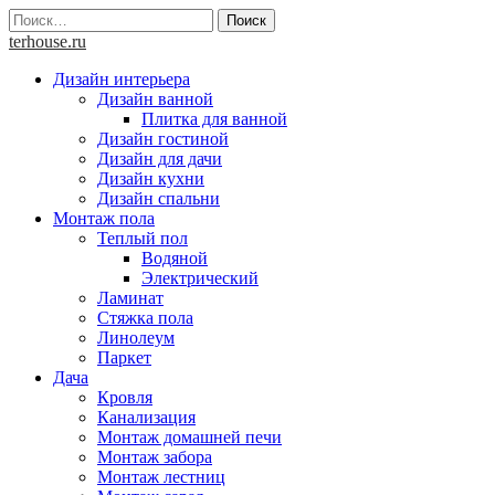
Skip
Найти:
to
terhouse.ru
content
Дизайн интерьера
Дизайн ванной
Плитка для ванной
Дизайн гостиной
Дизайн для дачи
Дизайн кухни
Дизайн спальни
Монтаж пола
Теплый пол
Водяной
Электрический
Ламинат
Стяжка пола
Линолеум
Паркет
Дача
Кровля
Канализация
Монтаж домашней печи
Монтаж забора
Монтаж лестниц