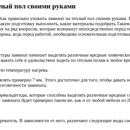
плый пол своими руками
 Как правильно уложить ламинат на теплый пол своими руками. К
 какую подготовку выполнить, какие материалы подобрать.Таким о
ечу на ряд вопросов, которые возникнут непосредственно перед
рока, ведь перед работой, необходима основательная подготовка,
туры ламинат начинает выделять различные вредные химические 
зывать себе в удовольствии ходить по теплым полам в любое вре
ю температуру нагрева.
лять примерно 7 мм. Этого достаточно для того, чтобы давать н
долговечности ламината.
ормальдегиды, которые способны выделять различные вредные со
т ламината будет примерно таким же, как и от любой мебели из
еватель. В зависимости от него, различают следующие виды сис