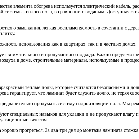
качестве элемента обогрева используется электрический кабель,
ой системы теплого пола, в сравнении с водяным. Доступная сто
ткого замыкания, легкая воспламеняемость в сочетании с дере
плитку.
ожность использования как в квартирах, так и в частных домах.
ует внимательного и продуманного подхода. Важно предусмотре
воздуха в доме, строительные материалы, используемые в проце
акрасный теплые полы, которые считаются безопасными и долг
ва гарантирует, что ламинат будет служить долго, не теряя сво
предварительно продумать систему гидроизоляции пола. Мы рек
уют специальных навыков для укладки и не пропускают влагу п
луатационные качества.
 хорошо прогреться. За два-три дня до монтажа ламината стяжка