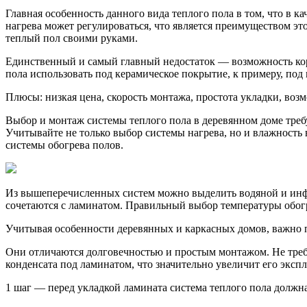
Главная особенность данного вида теплого пола в том, что в 
нагрева может регулироваться, что является преимуществом эт
теплый пол своими руками.
Единственный и самый главный недостаток — возможность коро
пола использовать под керамическое покрытие, к примеру, под 
Плюсы: низкая цена, скорость монтажа, простота укладки, возм
Выбор и монтаж системы теплого пола в деревянном доме треб
Учитывайте не только выбор системы нагрева, но и влажность 
системы обогрева полов.
Из вышеперечисленных систем можно выделить водяной и инфр
сочетаются с ламинатом. Правильный выбор температуры обогре
Учитывая особенности деревянных и каркасных домов, важно 
Они отличаются долговечностью и простым монтажом. Не треб
конденсата под ламинатом, что значительно увеличит его эксп
1 шаг — перед укладкой ламината система теплого пола должна