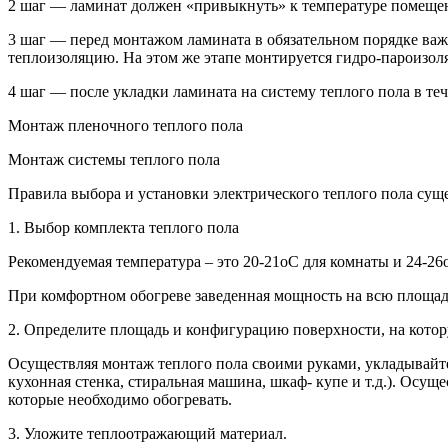
2 шаг — ламинат должен «привыкнуть» к температуре помещения
3 шаг — перед монтажом ламината в обязательном порядке ва
теплоизоляцию. На этом же этапе монтируется гидро-пароизоля
4 шаг — после укладки ламината на систему теплого пола в те
Монтаж пленочного теплого пола
Монтаж системы теплого пола
Правила выбора и установки электрического теплого пола сущ
1. Выбор комплекта теплого пола
Рекомендуемая температура – это 20-21oС для комнаты и 24-26
При комфортном обогреве заведенная мощность на всю площадь
2. Определите площадь и конфигурацию поверхности, на котор
Осуществляя монтаж теплого пола своими руками, укладывайте 
кухонная стенка, стиральная машина, шкаф- купе и т.д.). Осу
которые необходимо обогревать.
3. Уложите теплоотражающий материал.