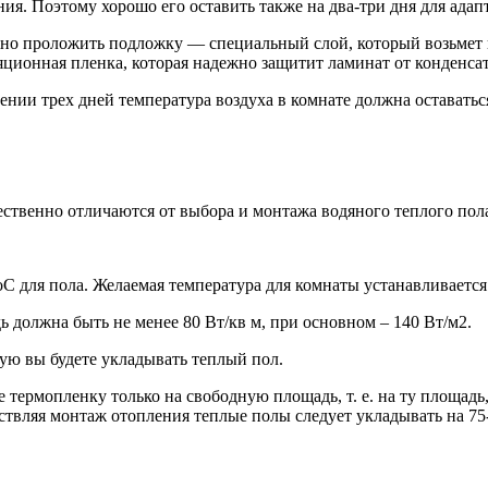
. Поэтому хорошо его оставить также на два-три дня для адапт
жно проложить подложку — специальный слой, который возьмет 
ционная пленка, которая надежно защитит ламинат от конденсат
чении трех дней температура воздуха в комнате должна оставать
ественно отличаются от выбора и монтажа водяного теплого пол
oС для пола. Желаемая температура для комнаты устанавливается
 должна быть не менее 80 Вт/кв м, при основном – 140 Вт/м2.
ую вы будете укладывать теплый пол.
термопленку только на свободную площадь, т. е. на ту площадь, 
ществляя монтаж отопления теплые полы следует укладывать на 7