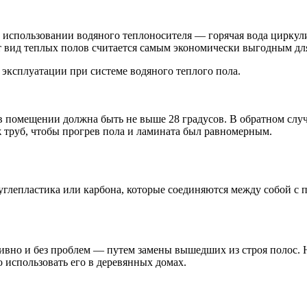
в использовании водяного теплоносителя — горячая вода цирку
от вид теплых полов считается самым экономически выгодным дл
 эксплуатации при системе водяного теплого пола.
в помещении должна быть не выше 28 градусов. В обратном случ
ж труб, чтобы прогрев пола и ламината был равномерным.
 углепластика или карбона, которые соединяются между собой с
тивно и без проблем — путем замены вышедших из строя полос. Н
о использовать его в деревянных домах.