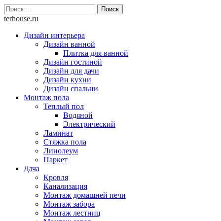
Skip
Найти:
to
terhouse.ru
content
Дизайн интерьера
Дизайн ванной
Плитка для ванной
Дизайн гостиной
Дизайн для дачи
Дизайн кухни
Дизайн спальни
Монтаж пола
Теплый пол
Водяной
Электрический
Ламинат
Стяжка пола
Линолеум
Паркет
Дача
Кровля
Канализация
Монтаж домашней печи
Монтаж забора
Монтаж лестниц