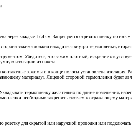
ал
жена через каждые 17,4 см. Запрещается отрезать пленку по ины
 сторона зажима должна находиться внутри термопленки, вторая
ументом. Убедитесь, что зажим плотный, искрение отсутствует
тумную изоляцию из пакета.
ы контактные зажимы и в конце полосы установлена изоляция. 
ажающему материалу). Лицевой стороной термопленки будет явля
 Укладывать термопленку желательно по длине помещения, избег
мопленки необходимо закрепить скотчем к отражающему материа
кую розетку для скрытой или наружной проводки или подключат