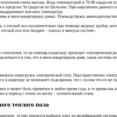
 отопления очень высока. Вода температурой в 70-90 градусов п
 в пределах 50 градусов по Цельсию. При нарушении данного па
е выдерживает высоких температур;
грева в многоквартирных домах. Руководствуясь законодатель
, а теплый пол исключительно при помощи медных трубок, кото
 теплый пол или батареи – плюсы и минусы систем».
 отопления, то на помощь владельцу приходит электрическая р
ключается в том, что в многоквартирном доме, такая система не
зникало перегрузки электрической сети. Пространственно элект
 в квартиру не возникнет подозрения, что с полом что-то не та
ен и может быть применен в любое время года, в то время как в
 в период с осени по весну – отопительный сезон.
ого теплого пола
в квартире, то ему придется выбрать одну из модификаций сист