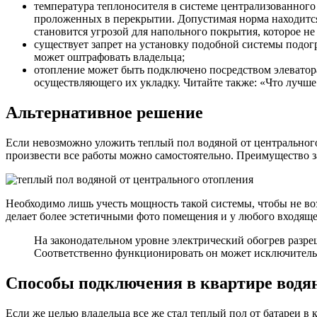
температура теплоносителя в системе централизованного
проложенных в перекрытии. Допустимая норма находится
становится угрозой для напольного покрытия, которое н
существует запрет на установку подобной системы подо
может оштрафовать владельца;
отопление может быть подключено посредством элеватора
осуществляющего их укладку. Читайте также: «Что лучше
Альтернативное решение
Если невозможно уложить теплый пол водяной от центрального
произвести все работы можно самостоятельно. Преимущество за
Необходимо лишь учесть мощность такой системы, чтобы не во
делает более эстетичными фото помещения и у любого входящего
На законодательном уровне электрический обогрев разреш
Соответственно функционировать он может исключительно
Способы подключения в квартире водян
Если же целью владельца все же стал теплый пол от батареи 