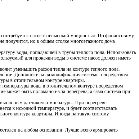
а потребуется насос с невысокой мощностью. По финансовому
 не получится, но в общем стояке многоэтажного дома
ратуру воды, попадающей в трубы теплого пола. Использовать
пользуемый для прокачки воды в системе насос должен иметь
олит уменьшить расход тепла на контуре теплого пола.
начение. Дополнительная модификация системы посредством
туры в отопительном контуре квартиры.
е температуры воды в отопительном контуре посредством
ие может быть поломано из-за перегрева, а сама система при
с выносным датчиком температуры. При перегреве
ется к исходной температуре, и будет соответствовать
ьного контура квартиры. Иногда на такую систему
ществлен на любом основании. Лучше всего армировать