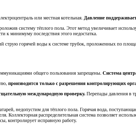
оэлектроцентраль или местная котельная.
Давление поддерживает
проложив систему тёплого пола. Этот метод увеличивает исполь
сти к минимуму последствия этого недостатка.
ий струю горячей воды к системе трубок, проложенных по площ
оммуникациями общего пользования запрещены.
Система центра
елю,
производится только с разрешения контролирующих орг
тщательную международную проверку.
Перепады давления в тр
арей, недопустим для тёплого пола. Горячая вода, поступающая
ля. Коллекторная распределительная система позволяет исполь
сы, контролирует исправную работу.