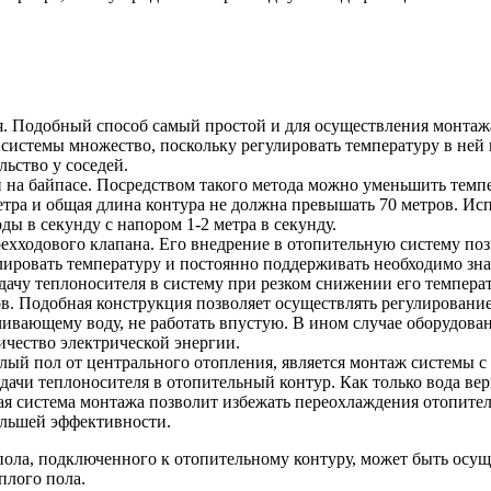
. Подобный способ самый простой и для осуществления монтаж
у системы множество, поскольку регулировать температуру в ней
ьство у соседей.
на байпасе. Посредством такого метода можно уменьшить темпе
метра и общая длина контура не должна превышать 70 метров. Ис
ды в секунду с напором 1-2 метра в секунду.
хходового клапана. Его внедрение в отопительную систему позв
улировать температуру и постоянно поддерживать необходимо з
дачу теплоносителя в систему при резком снижении его темпера
в. Подобная конструкция позволяет осуществлять регулировани
чивающему воду, не работать впустую. В ином случае оборудован
ичество электрической энергии.
лый пол от центрального отопления, является монтаж системы 
ачи теплоносителя в отопительный контур. Как только вода верн
я система монтажа позволит избежать переохлаждения отопител
ольшей эффективности.
 пола, подключенного к отопительному контуру, может быть осу
плого пола.