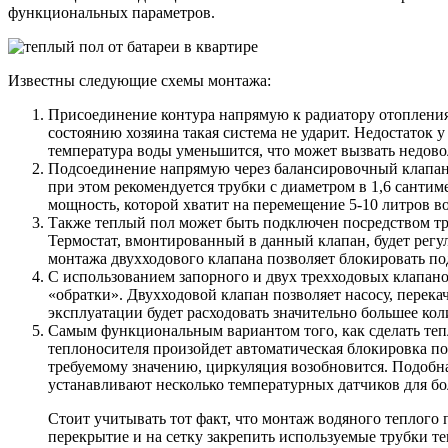
функциональных параметров.
Известны следующие схемы монтажа:
Присоединение контура напрямую к радиатору отопления
состоянию хозяина такая система не ударит. Недостаток 
температура воды уменьшится, что может вызвать недовол
Подсоединение напрямую через балансировочный клапан 
при этом рекомендуется трубки с диаметром в 1,6 санти
мощность, которой хватит на перемещение 5-10 литров во
Также теплый пол может быть подключен посредством тре
Термостат, вмонтированный в данный клапан, будет рег
монтажа двухходового клапана позволяет блокировать по
С использованием запорного и двух трехходовых клапано
«обратки». Двухходовой клапан позволяет насосу, перека
эксплуатации будет расходовать значительно большее кол
Самым функциональным вариантом того, как сделать теп
теплоносителя произойдет автоматическая блокировка под
требуемому значению, циркуляция возобновится. Подобна
устанавливают несколько температурных датчиков для б
Стоит учитывать тот факт, что монтаж водяного теплого
перекрытие и на сетку закрепить используемые трубки те