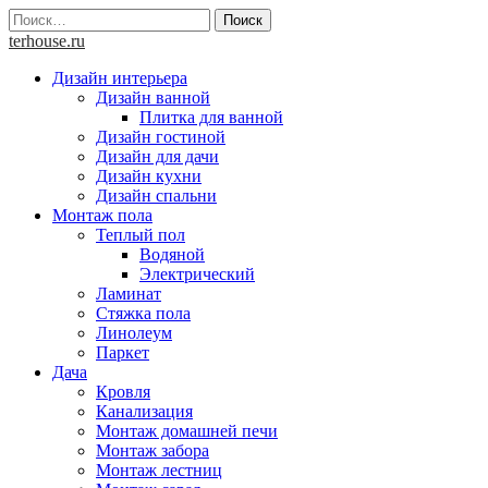
Skip
Найти:
to
terhouse.ru
content
Дизайн интерьера
Дизайн ванной
Плитка для ванной
Дизайн гостиной
Дизайн для дачи
Дизайн кухни
Дизайн спальни
Монтаж пола
Теплый пол
Водяной
Электрический
Ламинат
Стяжка пола
Линолеум
Паркет
Дача
Кровля
Канализация
Монтаж домашней печи
Монтаж забора
Монтаж лестниц