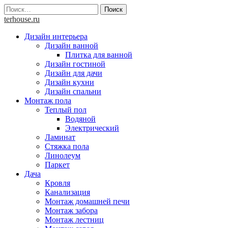
Skip
Найти:
to
terhouse.ru
content
Дизайн интерьера
Дизайн ванной
Плитка для ванной
Дизайн гостиной
Дизайн для дачи
Дизайн кухни
Дизайн спальни
Монтаж пола
Теплый пол
Водяной
Электрический
Ламинат
Стяжка пола
Линолеум
Паркет
Дача
Кровля
Канализация
Монтаж домашней печи
Монтаж забора
Монтаж лестниц