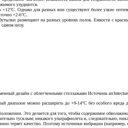
ржимого ухудшится.
 +12°C. Однако для разных вин существуют более узкие оптим
аточно +2-6°C.
бутылки размещают на разных уровнях полок. Емкости с красны
 самом низу.
енный дизайн с облегченными стеллажами
Источник architectur
й диапазон можно расширить до +9-14°C без особого вреда для
положении. Это делается для того, чтобы содержимое обволакива
тельно тусклым; никакого ультрафиолета и, следовательно, ник
 вино теряет качество. Поэтому источники вибрации (например