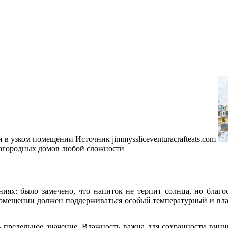
 в узком помещении
Источник jimmyssliceventuracrafteats.com
загородных домов любой сложности
ях: было замечено, что напиток не терпит солнца, но благос
в помещении должен поддерживаться особый температурный и 
 предельное значение. Влажность важна для сохранности винн