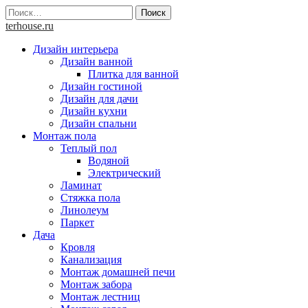
Skip
Найти:
to
terhouse.ru
content
Дизайн интерьера
Дизайн ванной
Плитка для ванной
Дизайн гостиной
Дизайн для дачи
Дизайн кухни
Дизайн спальни
Монтаж пола
Теплый пол
Водяной
Электрический
Ламинат
Стяжка пола
Линолеум
Паркет
Дача
Кровля
Канализация
Монтаж домашней печи
Монтаж забора
Монтаж лестниц