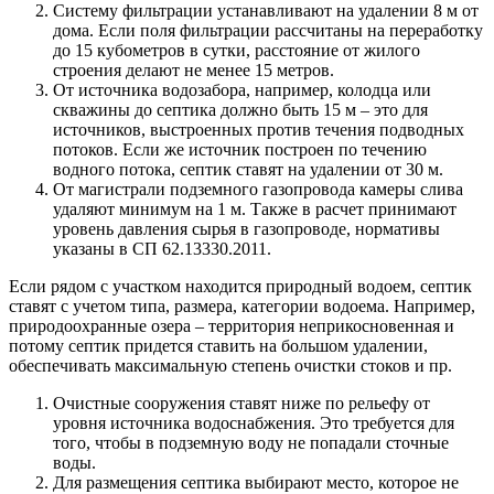
Систему фильтрации устанавливают на удалении 8 м от
дома. Если поля фильтрации рассчитаны на переработку
до 15 кубометров в сутки, расстояние от жилого
строения делают не менее 15 метров.
От источника водозабора, например, колодца или
скважины до септика должно быть 15 м – это для
источников, выстроенных против течения подводных
потоков. Если же источник построен по течению
водного потока, септик ставят на удалении от 30 м.
От магистрали подземного газопровода камеры слива
удаляют минимум на 1 м. Также в расчет принимают
уровень давления сырья в газопроводе, нормативы
указаны в СП 62.13330.2011.
Если рядом с участком находится природный водоем, септик
ставят с учетом типа, размера, категории водоема. Например,
природоохранные озера – территория неприкосновенная и
потому септик придется ставить на большом удалении,
обеспечивать максимальную степень очистки стоков и пр.
Очистные сооружения ставят ниже по рельефу от
уровня источника водоснабжения. Это требуется для
того, чтобы в подземную воду не попадали сточные
воды.
Для размещения септика выбирают место, которое не