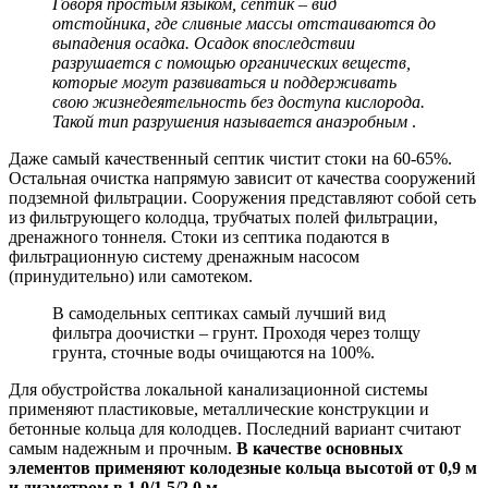
Говоря простым языком, септик – вид
отстойника, где сливные массы отстаиваются до
выпадения осадка. Осадок впоследствии
разрушается с помощью органических веществ,
которые могут развиваться и поддерживать
свою жизнедеятельность без доступа кислорода.
Такой тип разрушения называется анаэробным
.
Даже самый качественный септик чистит стоки на 60-65%.
Остальная очистка напрямую зависит от качества сооружений
подземной фильтрации. Сооружения представляют собой сеть
из фильтрующего колодца, трубчатых полей фильтрации,
дренажного тоннеля. Стоки из септика подаются в
фильтрационную систему дренажным насосом
(принудительно) или самотеком.
В самодельных септиках самый лучший вид
фильтра доочистки – грунт. Проходя через толщу
грунта, сточные воды очищаются на 100%.
Для обустройства локальной канализационной системы
применяют пластиковые, металлические конструкции и
бетонные кольца для колодцев. Последний вариант считают
самым надежным и прочным.
В качестве основных
элементов применяют колодезные кольца высотой от 0,9 м
и диаметром в 1,0/1,5/2,0 м
.