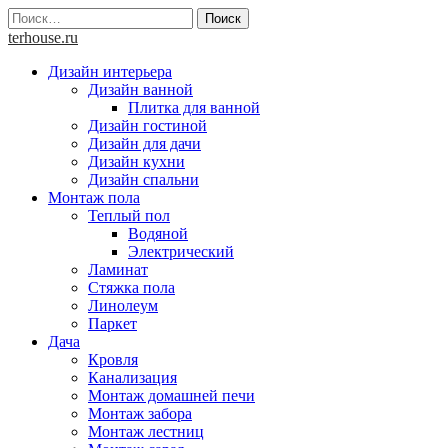
Skip
Найти:
to
terhouse.ru
content
Дизайн интерьера
Дизайн ванной
Плитка для ванной
Дизайн гостиной
Дизайн для дачи
Дизайн кухни
Дизайн спальни
Монтаж пола
Теплый пол
Водяной
Электрический
Ламинат
Стяжка пола
Линолеум
Паркет
Дача
Кровля
Канализация
Монтаж домашней печи
Монтаж забора
Монтаж лестниц