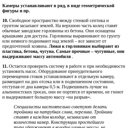
Камеры устанавливают в ряд, в виде геометрической
фигуры и пр.
10.
Свободное пространство между стенкой септика и
грунтом засыпают землей. На верхнюю часть колец ставят
обычные заводские горловины из бетона. Они оснащены
крышками для доступа. Горловины выравнивают по грунту
или немного поднимают над землей – все зависит от
предпочтений хозяина.
Люки к горловинам выбирают из
пластика, бетона, чугуна. Самые прочные – чугунные, они
выдерживают массу автомобиля
.
11.
Остается проверить систему в работе и при необходимости
установить насос. Оборудование принудительного
перемещения стоков устанавливают в отдельную камеру,
размещают на дно отсека или в подвешенном состоянии,
отступая от дна камеры 0,5 м. Подвешивать лучше на
альпинистских тросах, они не портятся от времени, не гниют
и выдерживают большую массу «на разрыв».
Специалисты настоятельно советуют делать
тройники на патрубках слива, перелива. Тройники
ставят в каждом колодце, независимо от
количества камер. Конструкции простейшего
типа удерживают в колодце иловые массы, не