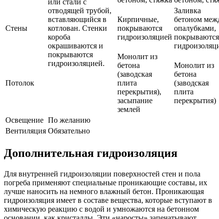
или стали с
отводящей трубой,
Заливка
вставляющийся в
Кирпичные,
бетоном меж
Стены
котлован. Стенки
покрываются
опалубками,
короба
гидроизоляцией
покрываются
окрашиваются и
гидроизоляц
покрываются
Монолит из
гидроизоляцией.
бетона
Монолит из
(заводская
бетона
Потолок
плита
(заводская
перекрытия),
плита
засыпание
перекрытия)
землей
Освещение
По желанию
Вентиляция
Обязательно
Дополнительная гидроизоляция
Для внутренней гидроизоляции поверхностей стен и пола
погреба применяют специальные проникающие составы, их
лучше наносить на немного влажный бетон. Проникающая
гидроизоляция имеет в составе вещества, которые вступают в
химическую реакцию с водой и умножаются на бетонном
основании, как кристаллы. Эти «наросты» запечатывают