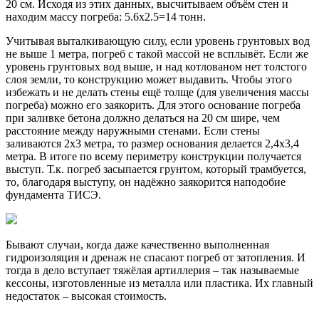
20 см. Исходя из этих данных, высчитываем объём стен и
находим массу погреба: 5.6х2.5=14 тонн.
Учитывая выталкивающую силу, если уровень грунтовых вод
не выше 1 метра, погреб с такой массой не всплывёт. Если же
уровень грунтовых вод выше, и над котлованом нет толстого
слоя земли, то конструкцию может выдавить. Чтобы этого
избежать и не делать стены ещё толще (для увеличения массы
погреба) можно его заякорить. Для этого основание погреба
при заливке бетона должно делаться на 20 см шире, чем
расстояние между наружными стенами. Если стены
заливаются 2х3 метра, то размер основания делается 2,4х3,4
метра. В итоге по всему периметру конструкции получается
выступ. Т.к. погреб засыпается грунтом, который трамбуется,
то, благодаря выступу, он надёжно заякорится наподобие
фундамента ТИСЭ.
Бывают случаи, когда даже качественно выполненная
гидроизоляция и дренаж не спасают погреб от затопления. И
тогда в дело вступает тяжёлая артиллерия – так называемые
кессоны, изготовленные из металла или пластика. Их главный
недостаток – высокая стоимость.