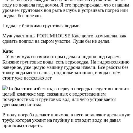
воду из подвала под домом. Я его предупреждал, что с нашим
уровнем грунтовых вод рыть вглубь и устраивать погреб или
подвал бесполезно.
Подвал с близкими грунтовая водами​.
Муж участницы FORUMHOUSE Kate долго размышлял, как
сделать подпол на сыром участке. Луше бы не делал.
Kate:
– У меня муж со своим отцом сделали подпол под сараем.
Близкие грунтовые воды, есть верховодка. На гидроизоляцию,
наверное, уже целую машину гудрона извели. Всё работы без
толку, вода место нашла, подполье затопило, и вода в нём
стоит уже несколько лет.
Чтобы этого избежать, в первую очередь следует выполнить
целый комплекс мер, связанных с водоотведением
поверхностных и грунтовых вод, для чего устраивается
дренажная система.
В полу погреба делают приямок, в него вставляют дренажную
трубу, которая уходит на глубину и отводит воду, не давая
припасам отсыреть.