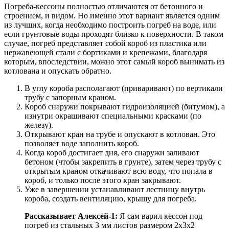
Погреба-кессоны полностью отличаются от бетонного и
строением, и видом. Но именно этот вариант является одним
из лучших, когда необходимо построить погреб на воде, или
если грунтовые воды проходят близко к поверхности. В таком
случае, погреб представляет собой короб из пластика или
нержавеющей стали с бортиками и крепежами, благодаря
которым, впоследствии, можно этот самый короб вынимать из
котлована и опускать обратно.
В углу короба располагают (приваривают) по вертикали
трубу с запорным краном.
Короб снаружи покрывают гидроизоляцией (битумом), а
изнутри окрашивают специальными красками (по
железу).
Открывают кран на трубе и опускают в котлован. Это
позволяет воде заполнить короб.
Когда короб достигает дня, его снаружи заливают
бетоном (чтобы закрепить в грунте), затем через трубу с
открытым краном откачивают всю воду, что попала в
короб, и только после этого кран закрывают.
Уже в завершении устанавливают лестницу внутрь
короба, создать вентиляцию, крышу для погреба.
Рассказывает Алексей-1:
Я сам варил кессон под
погреб из стальных 3 мм листов размером 2х3х2