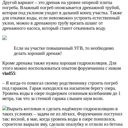
Другой вариант – это дренаж на уровне опорной плиты
погреба. Влажный погреб опоясывается дренажной трубой,
которая под уклоном уходит в дальний конец участка. Также
для откачки воды, если невозможно устроить естественный
уклон, можно в дренажную трубу врезать шланг от
дренажного насоса, который станет откачивать воду.
Если на участке повышенный УГВ, то необходимо
делать хороший дренаж!
Кроме дренажа также нужна хорошая гидроизоляция. Для
этого можно воспользоваться опытом форумчанина с ником
vlad55
:
– Я когда-то помогал своему родственнику строить погреб
под гаражом. Гараж находился на насыпном берегу озера.
Уровень воды в озере подвержен сезонным колебаниям до 1
метра, так что за стенкой гаража слышен шум волн.
Вырыть котлован и сделать надёжную гидроизоляцию в
таких условиях – задача не из лёгких. Форумчанин поступил
так: весной, в мае, когда уровень воды в озере понизился,
строители вырыли яму, сделали опалубку и отлили из бетона