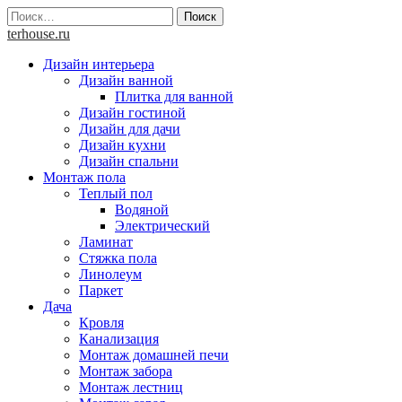
Skip
Найти:
to
terhouse.ru
content
Дизайн интерьера
Дизайн ванной
Плитка для ванной
Дизайн гостиной
Дизайн для дачи
Дизайн кухни
Дизайн спальни
Монтаж пола
Теплый пол
Водяной
Электрический
Ламинат
Стяжка пола
Линолеум
Паркет
Дача
Кровля
Канализация
Монтаж домашней печи
Монтаж забора
Монтаж лестниц