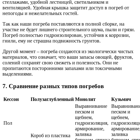
стеллажами, удобной лестницей, светильником и
вентиляцией. Удобная крышка защитит доступ в погреб от
непогоды и нежелательных гостей.
Так как наши погреба поставляются в полной сборке, на
участке не будет лишнего строительного шума, пыли и грязи.
Погреб полностью гидроизолирован, устойчив к коррозии,
гнили, ему не страшна подвижность грунтов.
Другой момент – погреба создаются из экологически чистых
материалов, что означает, что ваши запасы овощей, фруктов,
солений сохранят свою свежеть и полезность. Они не
пропитаются посторонними запахами или токсичными
выделениями.
7. Сравнение разных типов погребов
Кессон
Полузаглубленный
Монолит
Кузьмич
Выравнивание
Выравниван
песком и
песком и
щебнем,
щебнем,
Пол
гидроизоляция,
гидроизоляци
армирование,
армирование
заливка
заливка
Короб из пластика
бетоном, стяжка
бетоном, стя