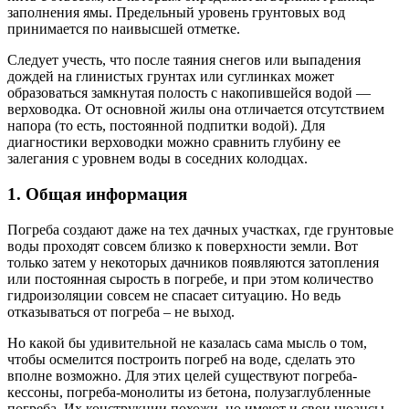
заполнения ямы. Предельный уровень грунтовых вод
принимается по наивысшей отметке.
Следует учесть, что после таяния снегов или выпадения
дождей на глинистых грунтах или суглинках может
образоваться замкнутая полость с накопившейся водой —
верховодка. От основной жилы она отличается отсутствием
напора (то есть, постоянной подпитки водой). Для
диагностики верховодки можно сравнить глубину ее
залегания с уровнем воды в соседних колодцах.
1. Общая информация
Погреба создают даже на тех дачных участках, где грунтовые
воды проходят совсем близко к поверхности земли. Вот
только затем у некоторых дачников появляются затопления
или постоянная сырость в погребе, и при этом количество
гидроизоляции совсем не спасает ситуацию. Но ведь
отказываться от погреба – не выход.
Но какой бы удивительной не казалась сама мысль о том,
чтобы осмелится построить погреб на воде, сделать это
вполне возможно. Для этих целей существуют погреба-
кессоны, погреба-монолиты из бетона, полузаглубленные
погреба. Их конструкции похожи, но имеют и свои нюансы.