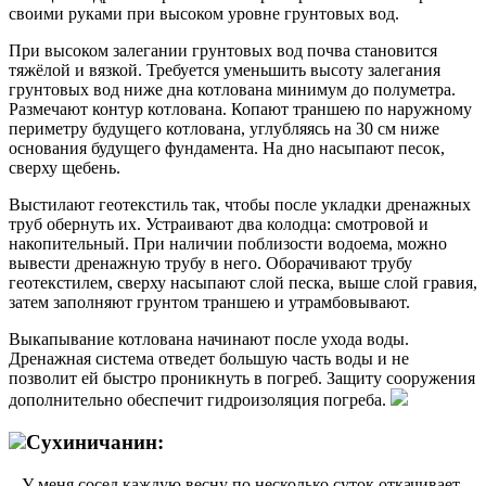
своими руками при высоком уровне грунтовых вод.
При высоком залегании грунтовых вод почва становится
тяжёлой и вязкой. Требуется уменьшить высоту залегания
грунтовых вод ниже дна котлована минимум до полуметра.
Размечают контур котлована. Копают траншею по наружному
периметру будущего котлована, углубляясь на 30 см ниже
основания будущего фундамента. На дно насыпают песок,
сверху щебень.
Выстилают геотекстиль так, чтобы после укладки дренажных
труб обернуть их. Устраивают два колодца: смотровой и
накопительный. При наличии поблизости водоема, можно
вывести дренажную трубу в него. Оборачивают трубу
геотекстилем, сверху насыпают слой песка, выше слой гравия,
затем заполняют грунтом траншею и утрамбовывают.
Выкапывание котлована начинают после ухода воды.
Дренажная система отведет большую часть воды и не
позволит ей быстро проникнуть в погреб. Защиту сооружения
дополнительно обеспечит гидроизоляция погреба.
Сухиничанин:
– У меня сосед каждую весну по несколько суток откачивает