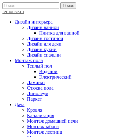
Skip
Найти:
to
terhouse.ru
content
Дизайн интерьера
Дизайн ванной
Плитка для ванной
Дизайн гостиной
Дизайн для дачи
Дизайн кухни
Дизайн спальни
Монтаж пола
Теплый пол
Водяной
Электрический
Ламинат
Стяжка пола
Линолеум
Паркет
Дача
Кровля
Канализация
Монтаж домашней печи
Монтаж забора
Монтаж лестниц