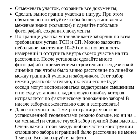
Отмежевать участок, сохранить все документы;
Сделать вынос границ участка в натуру. При этом
обязательно потребуйте чтобы были установлены
межевые знаки (колышки) и сделайте побольше
фотографий, сохраните документы.
По границе участка устанавливаете заборчик по всем
требованиям устава ТСН и СП. Можно заложить
небольшое расстояние 10–20 см на погрешность
измерений и отступить внутрь своего участка на это
расстояние. После установки сделайте много
фотографий с применением строительно–геодезисткой
линейки так чтобы было видно расстояние по линейке
между границей участка и заборчиком. Этот забор
нужно делать обязательно, т.к. если его не будет —
соседи могут воспользоваться кадастровым смещением
и по суду установить кадастровую ошибку которая
исправляется по фактическому положению забора! В
идеале заборчик желательно еще и застраховать!
Далее отступите на 1 метр от границы участков
установленной геодезистами (можно больше, но ни на 1
см меньше!) и ставьте глухой забор нужной Вам высоты.
Очень важно чтобы между любой частью конструкции
сплошного забора и границей было расстояние не менее
1 метра. Все фиксируйте на фото.