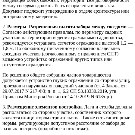
владельцев обеих смежных территорий. Все договоренности
между соседями должны быть оформлены в виде акта.
Документ подлежит утверждению в отделе архитектуры или
нотариальному заверению.
2.
Размеры
.
Разрешенная высота забора между соседями
—
Согласно действующим правилам, по периметру садовых
участков на территории ведения гражданами садоводства,
рекомендуется устраивать сетчатое ограждение высотой 1,2 —
1,8 м. По обоюдному письменному согласию владельцев
соседних участков (согласованному с правлением СНТ)
возможно устройство ограждений других типов или
отсутствие ограждения.
По решению общего собрания членов товарищества
допускается устройство глухих ограждений со стороны улиц,
проездов и наружных ограждений участков (ст. 4 Закона от
29.07.2017 N 217-ФЗ; п. п. 1, 6.2 СП 53.13330.2019, утв.
Приказом Минстроя России от 14.10.2019 N 618/пр.).
3.
Размещение элементов постройки
. Лаги и столбы должны
располагаться со стороны участка, собственник которого
является инициатором строительства. Также есть санитарные
нормы, регулирующие допустимое расстояние от забора до
разных построек (подробнее о них ниже).