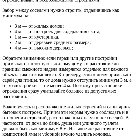
Забор между соседями нужно строить, отдалившись как
минимум на:
3 м — от жилых домов;
4 м — от построек для содержания скота;
1 м — от кустарника.
2 м — от деревьев среднего размера;
4 м — от высоких деревьев;
Обратите внимание: если гараж или другие постройки
примыкают вплотную к жилому дому, то расстояние до
границы смежного надела измеряется отдельно для каждого
объекта такого комплекса. К примеру, если к дому примыкает
сарай для птицы, то от дома нужно отступить минимум 3 м, а
от хозпостройки — не менее 4 м. Поэтому при установке
ограждения сразу учитывайте большее из допустимых
расстояний.
Важно учесть и расположение жилых строений и санитарно-
бытовых построек. Причем эти нормы нужно соблюдать и в
отношении строений, расположенных на участке соседей. В
частности, от дома до бани, душа или уличного туалета
должно быть как минимум 8 м. На такое же расстояние от
компостной ямы и уборной нужно удалить колодец.