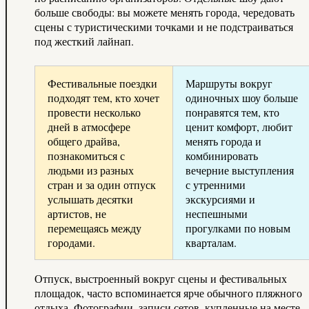
больше свободы: вы можете менять города, чередовать
сцены с туристическими точками и не подстраиваться
под жесткий лайнап.
Фестивальные поездки
Маршруты вокруг
подходят тем, кто хочет
одиночных шоу больше
провести несколько
понравятся тем, кто
дней в атмосфере
ценит комфорт, любит
общего драйва,
менять города и
познакомиться с
комбинировать
людьми из разных
вечерние выступления
стран и за один отпуск
с утренними
услышать десятки
экскурсиями и
артистов, не
неспешными
перемещаясь между
прогулками по новым
городами.
кварталам.
Отпуск, выстроенный вокруг сцены и фестивальных
площадок, часто вспоминается ярче обычного пляжного
отдыха. Фотографии, записи сетов, купленные на месте