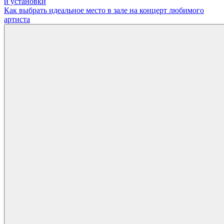
и установки
по
Как выбрать идеальное место в зале на концерт любимого
записям
артиста