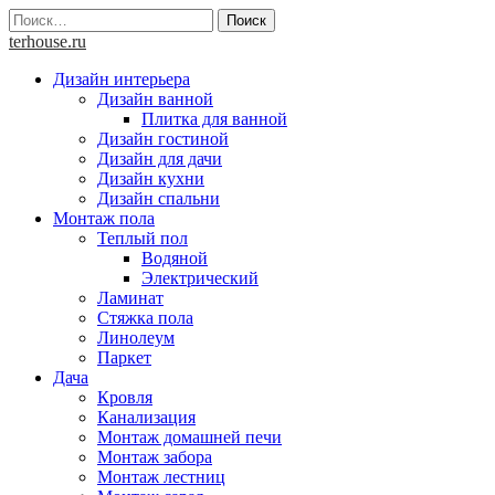
Skip
Найти:
to
terhouse.ru
content
Дизайн интерьера
Дизайн ванной
Плитка для ванной
Дизайн гостиной
Дизайн для дачи
Дизайн кухни
Дизайн спальни
Монтаж пола
Теплый пол
Водяной
Электрический
Ламинат
Стяжка пола
Линолеум
Паркет
Дача
Кровля
Канализация
Монтаж домашней печи
Монтаж забора
Монтаж лестниц