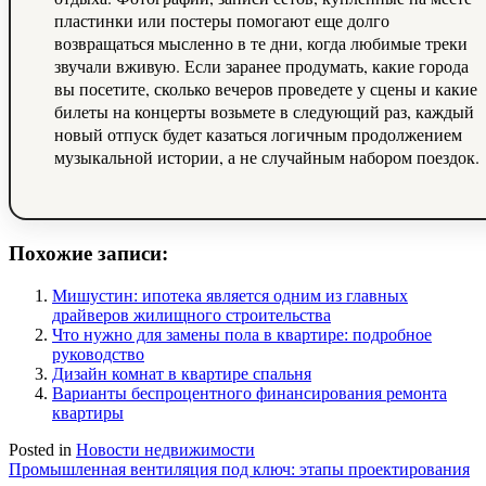
пластинки или постеры помогают еще долго
возвращаться мысленно в те дни, когда любимые треки
звучали вживую. Если заранее продумать, какие города
вы посетите, сколько вечеров проведете у сцены и какие
билеты на концерты возьмете в следующий раз, каждый
новый отпуск будет казаться логичным продолжением
музыкальной истории, а не случайным набором поездок.
Похожие записи:
Мишустин: ипотека является одним из главных
драйверов жилищного строительства
Что нужно для замены пола в квартире: подробное
руководство
Дизайн комнат в квартире спальня
Варианты беспроцентного финансирования ремонта
квартиры
Posted in
Новости недвижимости
Навигация
Промышленная вентиляция под ключ: этапы проектирования